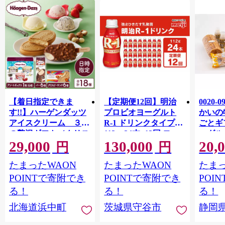
【着日指定できま
【定期便12回】明治
0020-
す!!】ハーゲンダッツ
プロビオヨーグルト
かいの
アイスクリーム ３種
R-1 ドリンクタイプ
ごとギ
の贅沢ギフト（クリス
112g×24本×12回 ヨー
ーグル
29,000
130,000
20,
ピー・バー・アソート
グルトドリンク◇
キ メ
円
円
ボックス）_H0016-123
ン チ
たまったWAON
たまったWAON
たまっ
POINTで寄附でき
POINTで寄附でき
POI
る！
る！
る！
北海道浜中町
茨城県守谷市
静岡