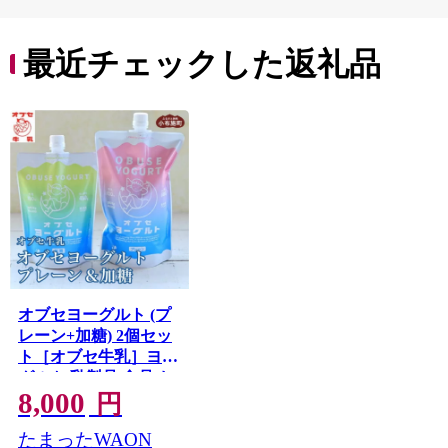
最近チェックした返礼品
オブセヨーグルト (プ
レーン+加糖) 2個セッ
ト［オブセ牛乳］ヨー
グルト 乳製品 食品 お
8,000
取り寄せ グルメ 生乳
円
100% 朝食 スイーツ
たまったWAON
おやつ 冷蔵 長野県小