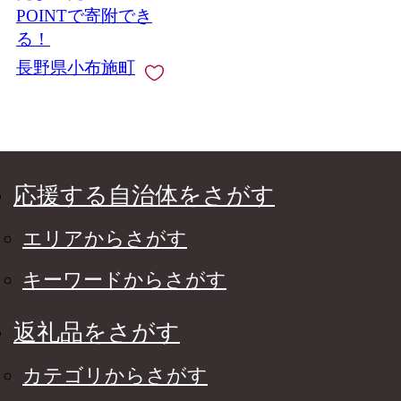
布施町産［G-4５］
POINTで寄附でき
る！
長野県小布施町
応援する自治体をさがす
エリアからさがす
キーワードからさがす
返礼品をさがす
カテゴリからさがす