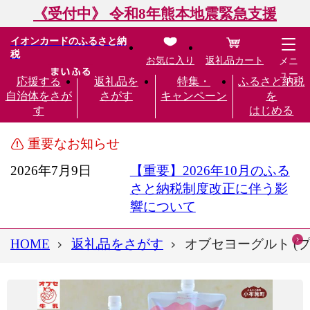
《受付中》 令和8年熊本地震緊急支援
イオンカードのふるさと納
税
お気に入り
返礼品カート
メニ
ュー
応援する
返礼品を
特集・
ふるさと納税
自治体をさが
さがす
キャンペーン
を
す
はじめる
重要なお知らせ
2026年7月9日
【重要】2026年10月のふる
さと納税制度改正に伴う影
響について
HOME
返礼品をさがす
オブセヨーグルト (プ