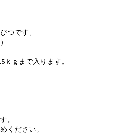
米びつです。
す）
.5ｋｇまで入ります。
す。
求めください。