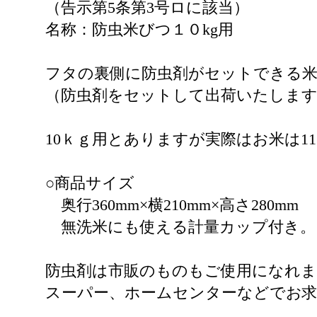
（告示第5条第3号ロに該当）
名称：防虫米びつ１０kg用
フタの裏側に防虫剤がセットできる
（防虫剤をセットして出荷いたしま
10ｋｇ用とありますが実際はお米は11
○商品サイズ
奥行360mm×横210mm×高さ280mm
無洗米にも使える計量カップ付き。
防虫剤は市販のものもご使用になれま
スーパー、ホームセンターなどでお