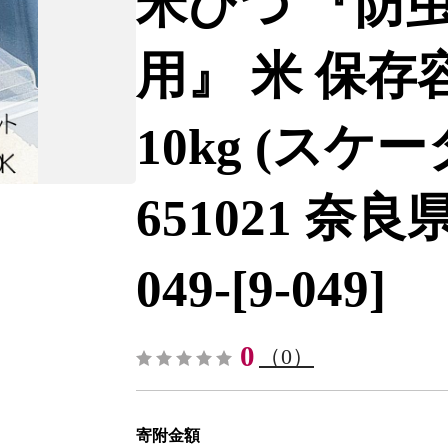
米びつ 『防
用』 米 保存
10kg (スケ
651021 奈良
049-[9-049]
0
（0）
寄附金額