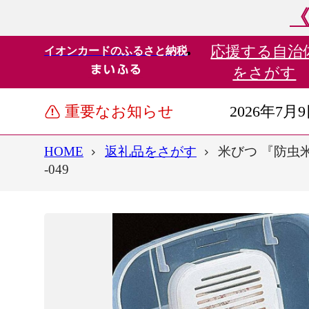
《
応援する
自治
イオンカードのふるさと納税
をさがす
重要なお知らせ
2026年7月
HOME
返礼品をさがす
米びつ 『防虫米び
-049