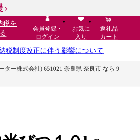
援
納税を
会員登録・
お気に
返礼品
る
ログイン
入り
カート
さと納税制度改正に伴う影響について
ター株式会社) 651021 奈良県 奈良市 なら 9