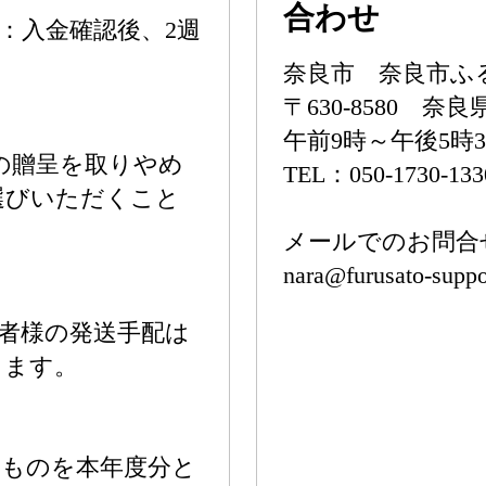
合わせ
：入金確認後、2週
奈良市 奈良市ふ
〒630-8580 
午前9時～午後5時
の贈呈を取りやめ
TEL：050-1730-133
選びいただくこと
メールでのお問合
nara@furusato-supp
附者様の発送手配は
きます。
たものを本年度分と