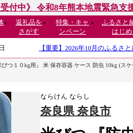
受付中》 令和8年熊本地震緊急支
体
返礼品を
特集・
キャ
ふるさと
さがす
ンペーン
はじめ
9日
【重要】2026年10月のふる
つ１０kg用』 米 保存容器 ケース 防虫 10kg (スケー
ならけん ならし
奈良県 奈良市