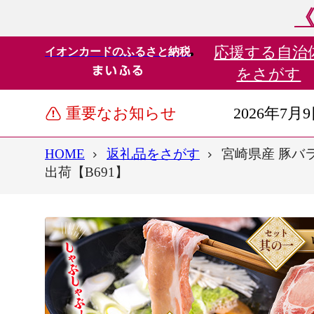
《
応援する
自治
イオンカードのふるさと納税
をさがす
重要なお知らせ
2026年7月
HOME
返礼品をさがす
宮崎県産 豚バラ
出荷【B691】