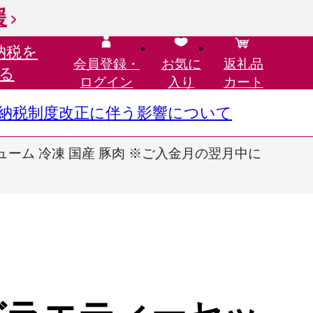
援
納税を
会員登録・
お気に
返礼品
る
ログイン
入り
カート
さと納税制度改正に伴う影響について
リューム 冷凍 国産 豚肉 ※ご入金月の翌月中に