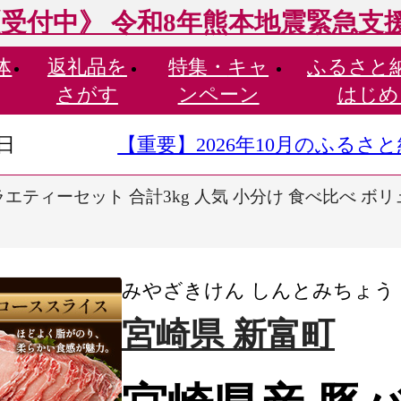
受付中》 令和8年熊本地震緊急支
体
返礼品を
特集・
キャ
ふるさと
さがす
ンペーン
はじめ
9日
【重要】2026年10月のふる
エティーセット 合計3kg 人気 小分け 食べ比べ ボ
みやざきけん しんとみちょう
宮崎県 新富町