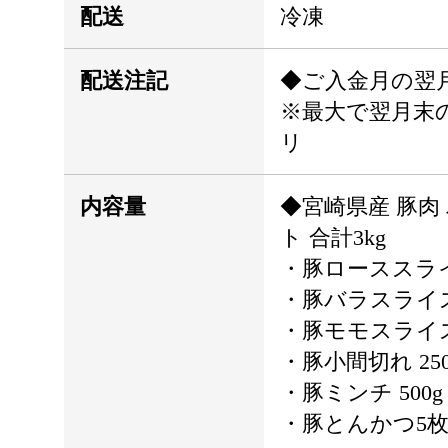
配送
冷凍
配送注記
◆ご入金月の翌
※最大で翌月末
リ
内容量
◆宮崎県産 豚肉
ト 合計3kg
・豚ローススライス
・豚バラスライス 
・豚モモスライス 
・豚小間切れ 250
・豚ミンチ 500g
・豚とんかつ5枚 