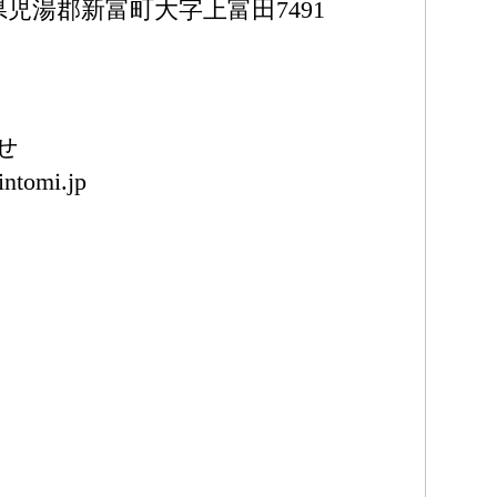
宮崎県児湯郡新富町大字上富田7491
せ
intomi.jp