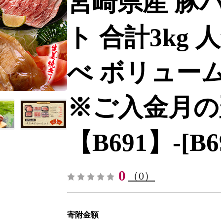
宮崎県産 豚
ト 合計3kg 
べ ボリューム
※ご入金月の
【B691】-[B6
0
（0）
寄附金額