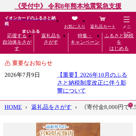
《受付中》 令和8年熊本地震緊急支援
イオンカードのふるさと納
税
お気に入り
返礼品カート
メニ
ュー
応援する
返礼品を
特集・
ふるさと納税
自治体をさが
さがす
キャンペーン
を
す
はじめる
重要なお知らせ
2026年7月9日
【重要】2026年10月のふる
さと納税制度改正に伴う影
響について
HOME
返礼品をさがす
《寄付金8,000円で1