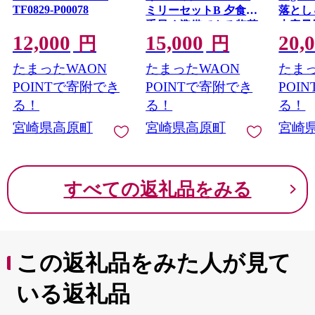
TF0829-P00078
ミリーセットB 夕食を
落とし
手早く準備できる惣菜
大容量
12,000
15,000
20,
詰め合わせセット [炭
わせセッ
円
円
TF0768
火焼き 串焼き 焼き鳥
たまったWAON
たまったWAON
たまっ
焼鳥 やきとり から揚
げ 唐揚げ からあげ チ
POINTで寄附でき
POINTで寄附でき
POI
キンステーキ 時短調
る！
る！
る！
理 簡単調理 九州産若
宮崎県高原町
宮崎県高原町
宮崎
鳥のもも焼き お惣菜
レンチン] TF0795-
P00016
すべての返礼品をみる
この返礼品をみた人が見て
いる返礼品