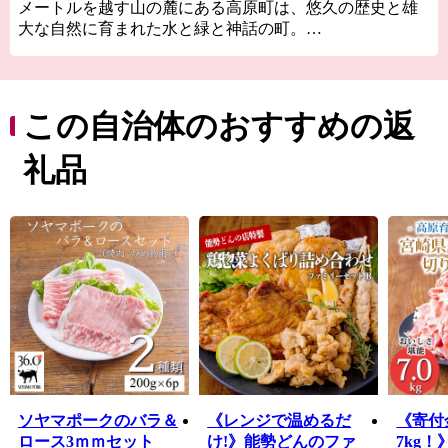
メートルを越す山の麓にある高原町は、悠久の歴史と雄
大な自然に育まれた水と緑と神話の町。
この町の名は、日本の神々がお住まいになられる「高天
原（たかまがはら）」の名に由来すると伝えられていま
す。 畜産の町でもあり、全国的にも評判な「宮崎牛」の
この自治体のおすすめの返
一大生産地。新鮮な野菜や果物の宝庫でもあり、霧島連
山の地中深くから湧き出す温泉は近隣では珍しい炭酸泉
礼品
をお楽しみいただけます。日本で初めて国立公園となっ
たこの地域では、霧島ジオパークとして特質ある魅力の
発信に努めています。
ソヤマポークのバラ＆
《レンジで温めるだ
《寄付金
ロース3ｍｍセット
け!》能勢どんのファ
7kg