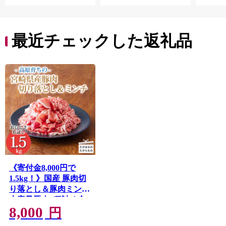
お中元
贈答
最近チェックした返礼品
《寄付金8,000円で
1.5kg！》国産 豚肉切
り落とし＆豚肉ミンチ
大容量豚肉2種詰め合
8,000
わせセット 合計1500g
円
TF0765-P00070