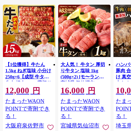
【1位獲得】牛たん
大人気！ 牛タン 厚切
ハンバー
1.5kg ねぎ塩味 小分け
り牛タン 塩味 1kg
豚肉 
250g×6【成型 牛タン
(500g×2) [モ〜ランド
け 真
牛肉 焼肉 BBQ 薄切り
宮城県 気仙沼市
大きめ
12,000
16,000
10,
ぎゅうたん スライス
20564660] 肉 牛肉 精肉
保存料
円
円
訳あり サイズ不揃
牛たん 牛タン塩 牛た
淡路島
たまったWAON
たまったWAON
たまっ
い】 G4721
ん塩 冷凍 焼肉 BBQ ア
ポーク 
ウトドア バーベキュ
き肉 
POINTで寄附でき
POINTで寄附でき
POI
ー 厚切り タン
ず 惣
る！
る！
る！
まみ 
大阪府泉佐野市
宮城県気仙沼市
埼玉
んのお