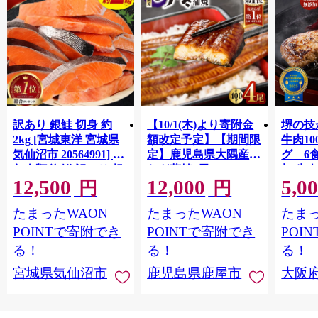
訳あり 銀鮭 切身 約
【10/1(木)より寄附金
堺の技
2kg [宮城東洋 宮城県
額改定予定】【期間限
牛肉1
気仙沼市 20564991] 鮭
定】鹿児島県大隅産う
グ 6
魚介類 海鮮 訳アリ 規
なぎ蒲焼4尾（400g）
加 牛
12,500
12,000
5,0
格外 不揃い さけ サケ
ット 6
円
円
鮭切身 シャケ 切り身
メ 温
たまったWAON
たまったWAON
たまっ
冷凍 家庭用 おかず 弁
菜 簡
当 支援 サーモン 銀鮭
すめ 
POINTで寄附でき
POINTで寄附でき
POI
切り身 魚 わけあり
取り寄
る！
る！
る！
料 ふ
宮城県気仙沼市
鹿児島県鹿屋市
大阪
堺市】