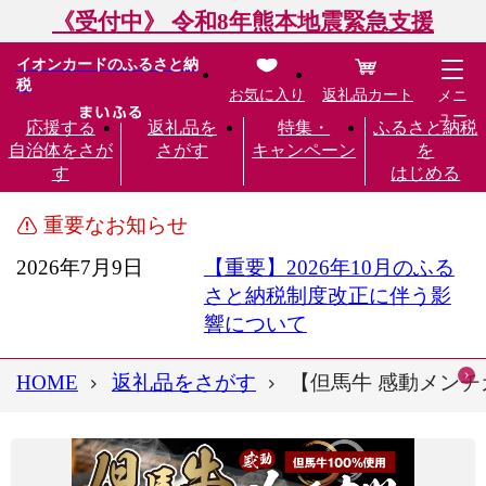
《受付中》 令和8年熊本地震緊急支援
イオンカードのふるさと納
税
お気に入り
返礼品カート
メニ
ュー
応援する
返礼品を
特集・
ふるさと納税
自治体をさが
さがす
キャンペーン
を
す
はじめる
重要なお知らせ
2026年7月9日
【重要】2026年10月のふる
さと納税制度改正に伴う影
響について
HOME
返礼品をさがす
【但馬牛 感動メンチカツ