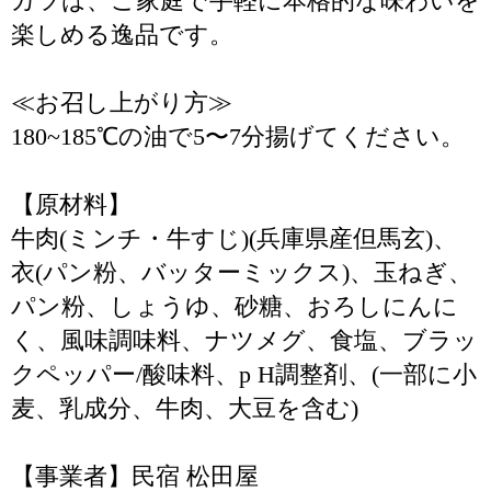
カツは、ご家庭で手軽に本格的な味わいを
楽しめる逸品です。
≪お召し上がり方≫
180~185℃の油で5〜7分揚げてください。
【原材料】
牛肉(ミンチ・牛すじ)(兵庫県産但馬玄)、
衣(パン粉、バッターミックス)、玉ねぎ、
パン粉、しょうゆ、砂糖、おろしにんに
く、風味調味料、ナツメグ、食塩、ブラッ
クペッパー/酸味料、p H調整剤、(一部に小
麦、乳成分、牛肉、大豆を含む)
【事業者】民宿 松田屋