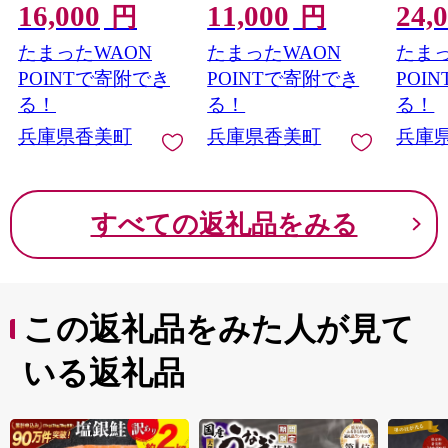
16,000
11,000
24,
下旬以降発送予定】
きえび 新鮮 大きめ 背
ぶしゃ
円
円
梨 20世紀梨 香住梨 シ
ワタ処理済み 下処理
肉 大
たまったWAON
たまったWAON
たまっ
ャキシャキ 甘味 瑞々
プリプリ ぷりぷり 海
末年始
しさ 香住梨 フルーツ
老 エビ ムキエビ 剥き
ックス
POINTで寄附でき
POINTで寄附でき
POI
果物 贈答品 ギフト な
加工品 海鮮丼 エビチ
国産 
る！
る！
る！
し ナシ 和梨 青梨 大人
リ ガーリック シュリ
神戸 
兵庫県香美町
兵庫県香美町
兵庫
気 おすすめ ランキン
ンプ 大人気 おすすめ
村岡 和
グ 兵庫県 香美町 香住
イチオシ 魚介 手軽 便
JAたじま 12-25
利 ふるさと納税 送料
無料 兵庫県 香美町 香
すべての返礼品をみる
住 マルカツ水産 88-01
この返礼品をみた人が見て
いる返礼品