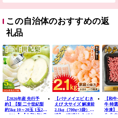
全国のブランド牛の素牛である銘牛「但馬牛」など、四
季を通してＡ級食材を楽しむことができます。
この豊かで美しい香美町の特産品を「ふるさと納税」を
通してお楽しみください。
この自治体のおすすめの返
礼品
【2026年産 先行予
【バナメイエビ むき
【和牛
約】【梨 二十世紀梨
えび 大サイズ 解凍前
牛 特選
約5kg 10～20玉 1玉250
2.1kg（700g×3袋）冷
冷凍】
～500g】【令和8年8月
凍】バラ凍結 えび む
牛 牛