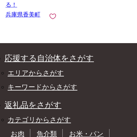
凍食品 フライ 揚げ物
る！
大人気 おすすめ 兵庫
兵庫県香美町
県 上田畜産 香美町 小
代 松田屋 47-12
応援する自治体をさがす
エリアからさがす
キーワードからさがす
返礼品をさがす
カテゴリからさがす
お肉
魚介類
お米・パン