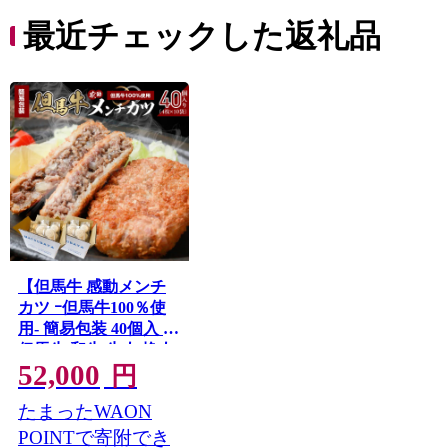
最近チェックした返礼品
【但馬牛 感動メンチ
カツ ｰ但馬牛100％使
用- 簡易包装 40個入 】
但馬牛 和牛 牛肉 挽肉
52,000
ひき肉 小分け メンチ
円
カツ 時短 惣菜 おかず
たまったWAON
弁当 お惣菜 夕飯 晩御
飯 料理 最高級 冷凍 冷
POINTで寄附でき