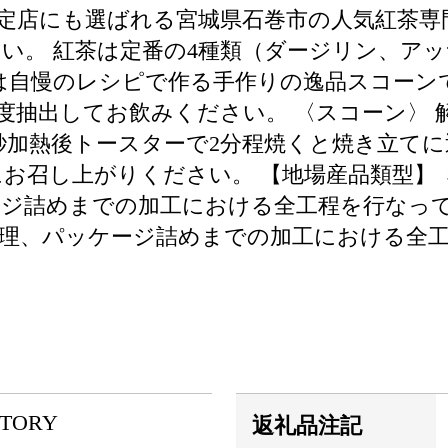
定店にも選ばれる宮城県石巻市の人気紅茶専
い。 紅茶は定番の4種類（ダージリン、ア
は自慢のレシピで作る手作りの逸品スコーンで
分程度抽出してお飲みください。 〈スコーン〉
秒加熱後トースターで2分程焼くと焼き立てに
にお召し上がりください。 【地場産品類型】
ジ詰めまでの加工における全工程を行なってい
理、パッケージ詰めまでの加工における全
CTORY
返礼品注記