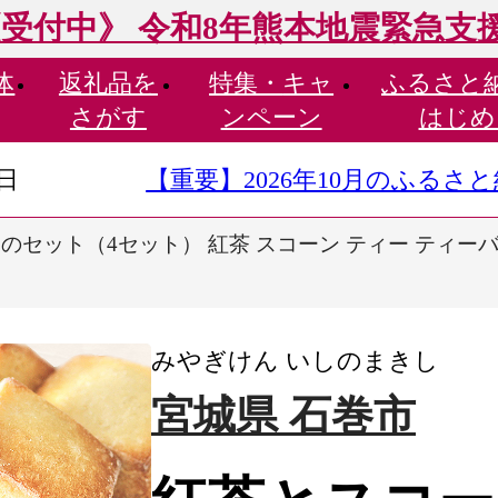
受付中》 令和8年熊本地震緊急支
体
返礼品を
特集・
キャ
ふるさと
さがす
ンペーン
はじめ
9日
【重要】2026年10月のふる
のセット（4セット） 紅茶 スコーン ティー ティーバ
みやぎけん いしのまきし
宮城県 石巻市