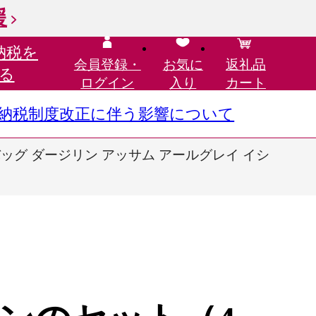
援
納税を
会員登録・
お気に
返礼品
る
ログイン
入り
カート
さと納税制度改正に伴う影響について
ッグ ダージリン アッサム アールグレイ イシ