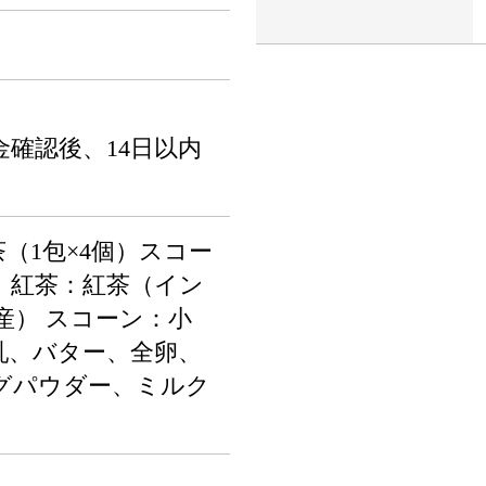
確認後、14日以内
茶（1包×4個）スコー
】 紅茶：紅茶（イン
産） スコーン：小
乳、バター、全卵、
グパウダー、ミルク