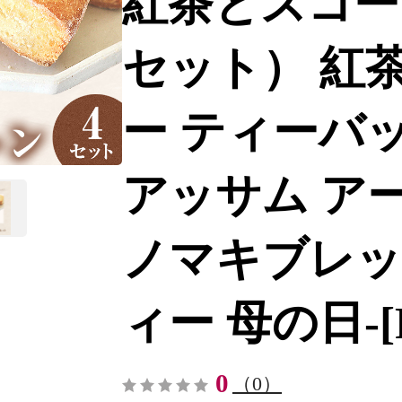
紅茶とスコー
セット） 紅茶
ー ティーバ
アッサム ア
ノマキブレッ
ィー 母の日-[F-
0
（0）