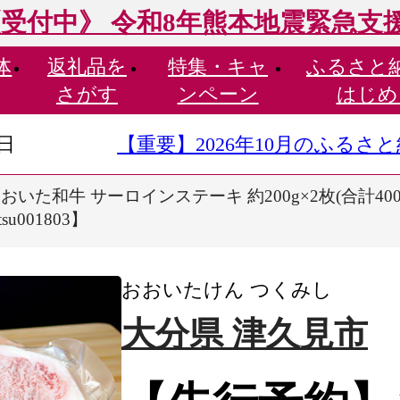
受付中》 令和8年熊本地震緊急支
体
返礼品を
特集・
キャ
ふるさと
さがす
ンペーン
はじめ
9日
【重要】2026年10月のふる
いた和牛 サーロインステーキ 約200g×2枚(合計400g
001803】
おおいたけん つくみし
大分県 津久見市