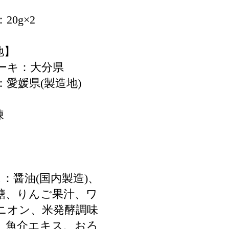
0g×2
地】
ーキ：大分県
愛媛県(製造地)
凍
肉
：醤油(国内製造)、
糖、りんご果汁、ワ
ニオン、米発酵調味
、魚介エキス、おろ