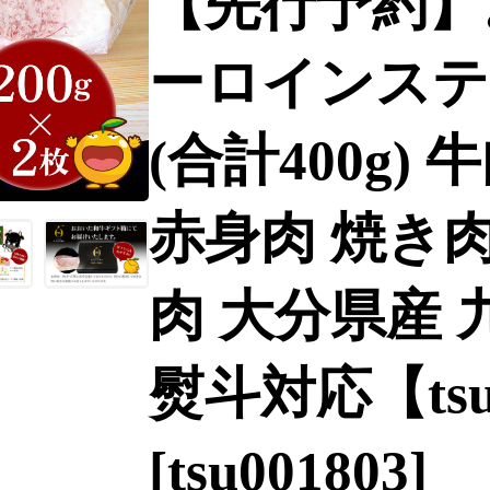
【先行予約】
ーロインステー
(合計400g)
赤身肉 焼き肉
肉 大分県産 
熨斗対応【tsu0
[tsu001803]