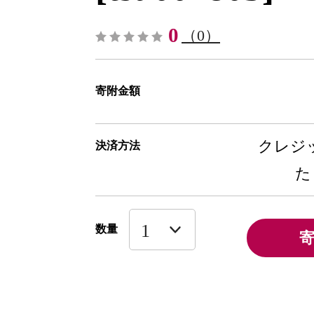
0
（0）
寄附金額
クレジッ
決済方法
た
数量