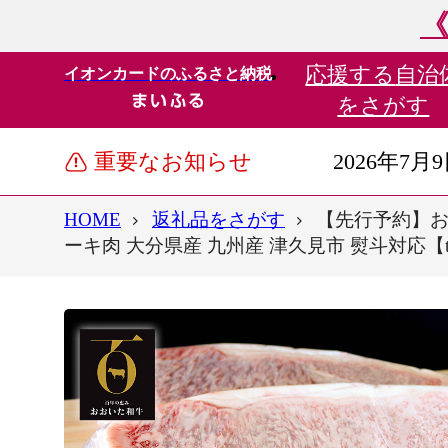
《
応援する
自治
イオンカードのふるさと納税
をさがす
重要なお知らせ
2026年7月
HOME
返礼品をさがす
【先行予約】おお
ーキ肉 大分県産 九州産 津久見市 熨斗対応【tsu