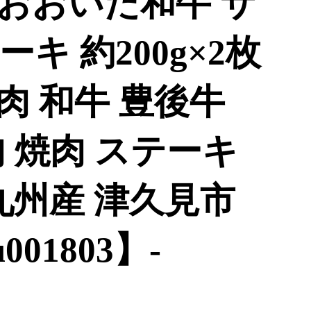
おおいた和牛 サ
キ 約200g×2枚
 牛肉 和牛 豊後牛
 焼肉 ステーキ
九州産 津久見市
01803】-