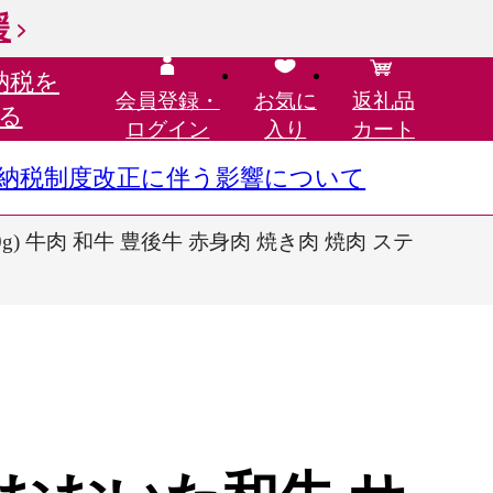
援
納税を
会員登録・
お気に
返礼品
る
ログイン
入り
カート
さと納税制度改正に伴う影響について
) 牛肉 和牛 豊後牛 赤身肉 焼き肉 焼肉 ステ