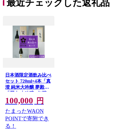
最近チェックした返礼品
日本酒限定酒飲み比べ
セット 720ml×4本「真
澄 純米大吟醸 夢殿」
「麗人 大吟醸 5年貯
100,000
蔵」「本金 純米大吟
円
醸 美山錦」「舞姫 純
たまったWAON
米大吟醸 桜楓」/信濃
屋 舞姫 麗人 本金 真澄
POINTで寄附でき
諏訪五蔵 日本酒 酒 お
る！