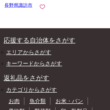
酒 純米大吟醸 大吟醸
長野県諏訪市
飲み比べ セット おす
すめ日本酒 おすすめ
酒 おすすめお酒 信州
長野県 諏訪市 諏訪
[10-29]
応援する自治体をさがす
エリアからさがす
キーワードからさがす
返礼品をさがす
カテゴリからさがす
お肉
魚介類
お米・パン