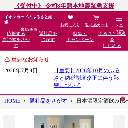
《受付中》 令和8年熊本地震緊急支援
イオンカードのふるさと納
税
お気に入り
返礼品カート
メニ
ュー
応援する
返礼品を
特集・
ふるさと納税
自治体をさが
さがす
キャンペーン
を
す
はじめる
重要なお知らせ
2026年7月9日
【重要】2026年10月のふる
さと納税制度改正に伴う影
響について
HOME
返礼品をさがす
日本酒限定酒飲み比べセ