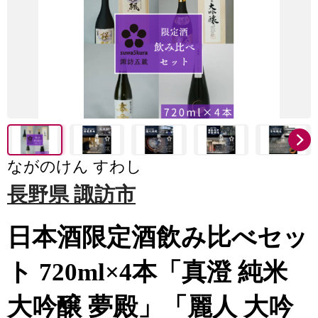
ながのけん すわし
長野県 諏訪市
日本酒限定酒飲み比べセッ
ト 720ml×4本「真澄 純米
大吟醸 夢殿」「麗人 大吟