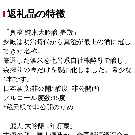
返礼品の特徴
「真澄 純米大吟醸 夢殿」
夢殿は明治時代から真澄が最上の酒に冠し
てきた名称。
厳選した酒米を七号系自社株酵母で醸し、
袋搾りの雫だけを製品化しました。希少な
1本です。
日本酒度:非公開/ 酸度 :非公開(*)
アルコール度数:15度
*蔵元様で非公開のため
「麗人 大吟醸 5年貯蔵」