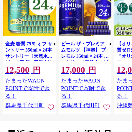
金麦 糖質 75％ オフ サ
ビール ザ・プレミア
【オリ
ントリー 350ml × 24本
ムモルツ 【神泡】 プ
質ゼロ
サントリー〈天然水の
レモル 350ml × 24本 サ
『オリ
ビール工場〉群馬※沖
ントリー〈天然水のビ
フ』(35
12,500
17,000
12,
縄・離島地域へのお届
ール工場〉群馬※沖
泡酒 
円
円
け不可
縄・離島地域へのお届
1ケー
たまったWAON
たまったWAON
たまっ
け不可
ロ ゼ
麦芽3
POINTで寄附でき
POINTで寄附でき
POI
化した
る！
る！
る！
すめ 
群馬県千代田町
群馬県千代田町
沖縄
重瀬【