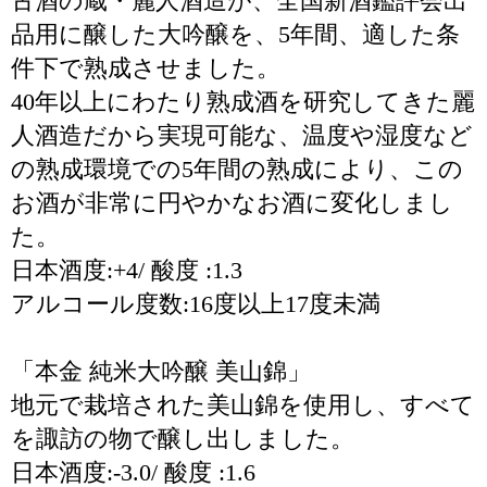
古酒の蔵・麗人酒造が、全国新酒鑑評会出
品用に醸した大吟醸を、5年間、適した条
件下で熟成させました。
40年以上にわたり熟成酒を研究してきた麗
人酒造だから実現可能な、温度や湿度など
の熟成環境での5年間の熟成により、この
お酒が非常に円やかなお酒に変化しまし
た。
日本酒度:+4/ 酸度 :1.3
アルコール度数:16度以上17度未満
「本金 純米大吟醸 美山錦」
地元で栽培された美山錦を使用し、すべて
を諏訪の物で醸し出しました。
日本酒度:-3.0/ 酸度 :1.6