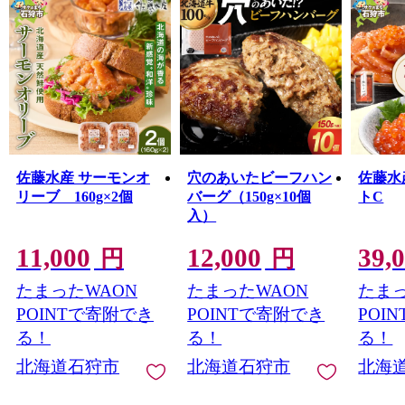
佐藤水産 サーモンオ
穴のあいたビーフハン
佐藤水
リーブ 160g×2個
バーグ（150g×10個
トC
入）
11,000
12,000
39,
円
円
たまったWAON
たまったWAON
たまっ
POINTで寄附でき
POINTで寄附でき
POI
る！
る！
る！
北海道石狩市
北海道石狩市
北海