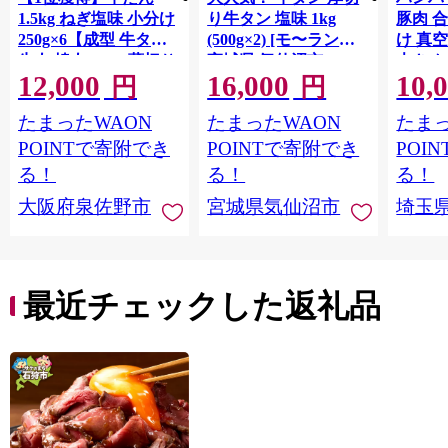
1.5kg ねぎ塩味 小分け
り牛タン 塩味 1kg
豚肉 
250g×6【成型 牛タン
(500g×2) [モ〜ランド
け 真
牛肉 焼肉 BBQ 薄切り
宮城県 気仙沼市
大きめ
12,000
16,000
10,
ぎゅうたん スライス
20564660] 肉 牛肉 精肉
保存料
円
円
訳あり サイズ不揃
牛たん 牛タン塩 牛た
淡路島
たまったWAON
たまったWAON
たまっ
い】 G4721
ん塩 冷凍 焼肉 BBQ ア
ポーク 
ウトドア バーベキュ
き肉 
POINTで寄附でき
POINTで寄附でき
POI
ー 厚切り タン
ず 惣
る！
る！
る！
まみ 
大阪府泉佐野市
宮城県気仙沼市
埼玉
んのお
お中元
贈答
最近チェックした返礼品