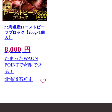
北海道産ローストビー
フブロック【200g×1個
入】
8,000
円
たまったWAON
POINTで寄附でき
る！
北海道石狩市