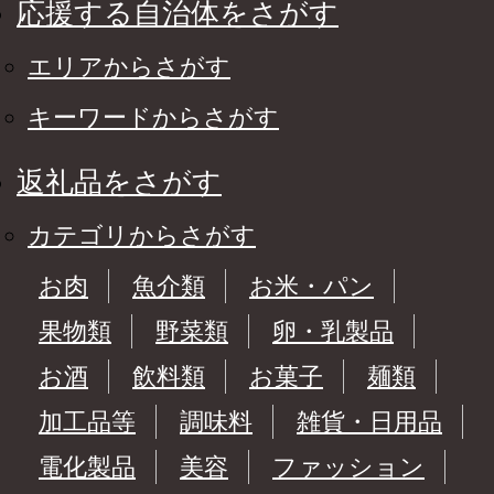
応援する自治体をさがす
エリアからさがす
キーワードからさがす
返礼品をさがす
カテゴリからさがす
お肉
魚介類
お米・パン
果物類
野菜類
卵・乳製品
お酒
飲料類
お菓子
麺類
加工品等
調味料
雑貨・日用品
電化製品
美容
ファッション