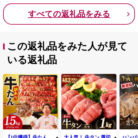
すべての返礼品をみる
この返礼品をみた人が見て
いる返礼品
【1位獲得】牛たん
大人気！ 牛タン 厚切
ハンバー