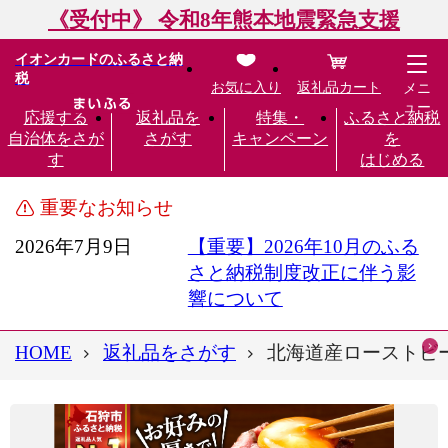
《受付中》 令和8年熊本地震緊急支援
イオンカードのふるさと納
税
お気に入り
返礼品カート
メニ
ュー
応援する
返礼品を
特集・
ふるさと納税
自治体をさが
さがす
キャンペーン
を
す
はじめる
重要なお知らせ
2026年7月9日
【重要】2026年10月のふる
さと納税制度改正に伴う影
響について
HOME
返礼品をさがす
北海道産ローストビー