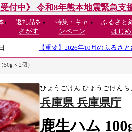
受付中》 令和8年熊本地震緊急支
体
返礼品を
特集・
キャ
ふるさと
さがす
ンペーン
はじめ
9日
【重要】2026年10月のふる
（50g × 2個）
ひょうごけん ひょうごけんち
兵庫県 兵庫県庁
鹿生ハム 100g