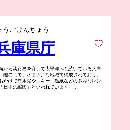
ょうごけんちょう
 兵庫県庁
海から淡路島を介して太平洋へと続いている兵庫
、離島まで、さまざまな地域で構成されており、
おかげで海水浴やスキー、温泉などの多彩なレジ
「日本の縮図」といわれています。
異なる摂津、播磨、但馬、丹波、淡路という個性
る兵庫県。皆様からの応援をお待ちしておりま