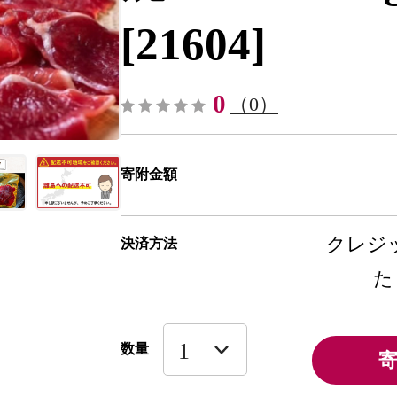
[21604]
0
（0）
寄附金額
クレジッ
決済方法
た
数量