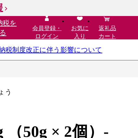
援
納税を
会員登録・
お気に
返礼品
る
ログイン
入り
カート
さと納税制度改正に伴う影響について
ょう
 （50g × 2個）-