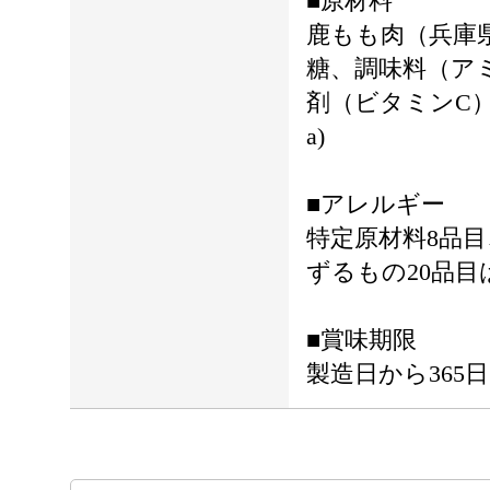
■原材料
鹿もも肉（兵庫
糖、調味料（ア
剤（ビタミンC）
a)
■アレルギー
特定原材料8品
ずるもの20品
■賞味期限
製造日から365