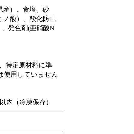
県産）、食塩、砂
ミノ酸）、酸化防止
、発色剤(亜硝酸N
目、特定原材料に準
目は使用していません
日以内（冷凍保存）