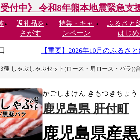
受付中》 令和8年熊本地震緊急支
体
返礼品を
特集・
キャ
ふるさと
さがす
ンペーン
はじめ
9日
【重要】2026年10月のふる
種 しゃぶしゃぶセット(ロース・肩ロース・バラ)(合計約
かごしまけん きもつきちょう
鹿児島県 肝付町
鹿児島県産黒