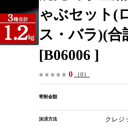
ゃぶセット(
ス・バラ)(合計約
[B06006 ]
0
（0）
寄附金額
クレジッ
決済方法