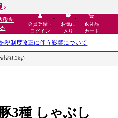
援
納税を
会員登録・
お気に
返礼品
る
ログイン
入り
カート
さと納税制度改正に伴う影響について
1.2kg)
豚3種 しゃぶし