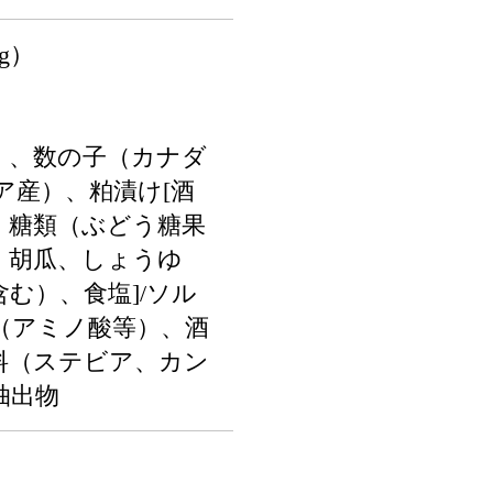
0g）
）、数の子（カナダ
ア産）、粕漬け[酒
、糖類（ぶどう糖果
、胡瓜、しょうゆ
む）、食塩]/ソル
（アミノ酸等）、酒
料（ステビア、カン
抽出物