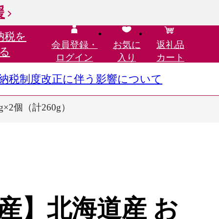
援
納税を
会員登録・
お気に
返礼品
る
ログイン
入り
カート
さと納税制度改正に伴う影響について
2個（計260g）
産】北海道産 お