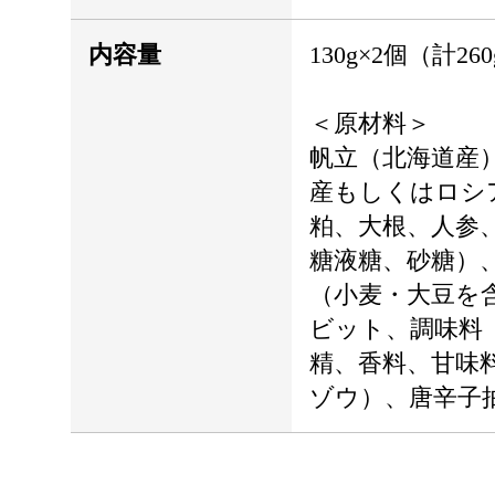
内容量
130g×2個（計26
＜原材料＞
帆立（北海道産
産もしくはロシ
粕、大根、人参
糖液糖、砂糖）
（小麦・大豆を含
ビット、調味料
精、香料、甘味
ゾウ）、唐辛子