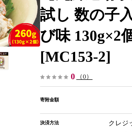
試し 数の子
び味 130g×2
[MC153-2]
0
（0）
寄附金額
クレジッ
決済方法