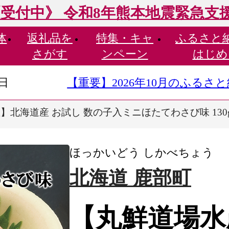
受付中》 令和8年熊本地震緊急支
体
返礼品を
特集・
キャ
ふるさと
さがす
ンペーン
はじめ
9日
【重要】2026年10月のふる
北海道産 お試し 数の子入ミニほたてわさび味 130g×
ほっかいどう しかべちょう
北海道 鹿部町
【丸鮮道場水