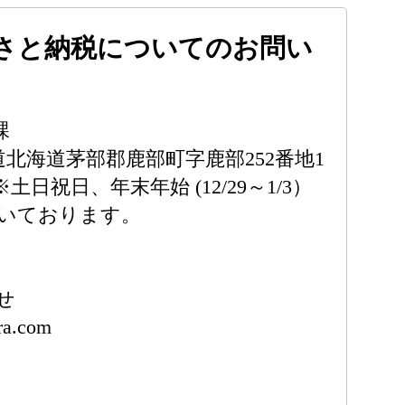
さと納税についてのお問い
課
北海道北海道茅部郡鹿部町字鹿部252番地1
 ※土日祝日、年末年始 (12/29～1/3）
いております。
せ
ra.com