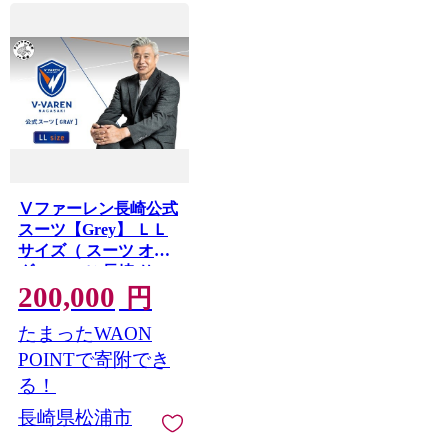
Ⅴファーレン長崎公式
スーツ【Grey】 ＬＬ
サイズ（ スーツ オー
ダースーツ 長崎 サッ
200,000
カー Ⅴファーレン長
円
崎 ）【L00-007-
たまったWAON
04CV】
POINTで寄附でき
る！
長崎県松浦市