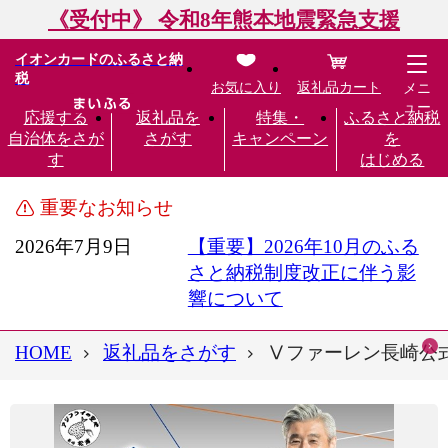
《受付中》 令和8年熊本地震緊急支援
イオンカードのふるさと納
税
お気に入り
返礼品カート
メニ
ュー
応援する
返礼品を
特集・
ふるさと納税
自治体をさが
さがす
キャンペーン
を
す
はじめる
重要なお知らせ
2026年7月9日
【重要】2026年10月のふる
さと納税制度改正に伴う影
響について
HOME
返礼品をさがす
Ⅴファーレン長崎公式ス