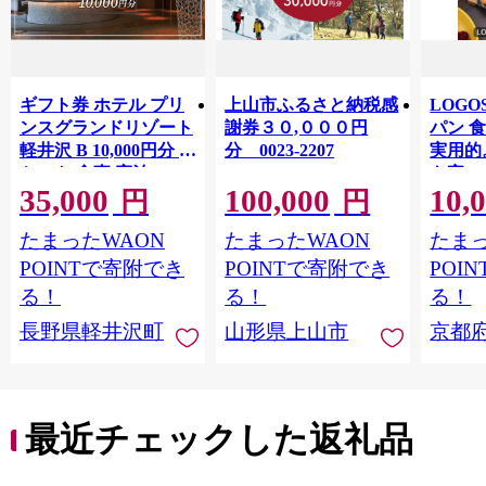
ギフト券 ホテル プリ
上山市ふるさと納税感
LOG
ンスグランドリゾート
謝券３０,０００円
パン 
軽井沢 B 10,000円分 チ
分 0023-2207
実用的
ケット 食事 宿泊
も家の
35,000
100,000
10,
81062
円
円
たまったWAON
たまったWAON
たまっ
POINTで寄附でき
POINTで寄附でき
POI
る！
る！
る！
長野県軽井沢町
山形県上山市
京都
最近チェックした返礼品