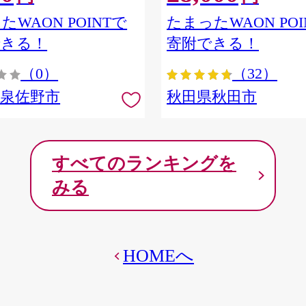
ア] 秋田県秋田市
たWAON POINTで
たまったWAON POI
できる！
寄附できる！
（0）
（32）
府泉佐野市
秋田県秋田市
すべてのランキングを
みる
HOMEへ