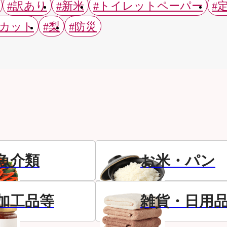
#訳あり
#新米
#トイレットペーパー
#
スカット
#梨
#防災
魚介類
お米・パン
加工品等
雑貨・日用