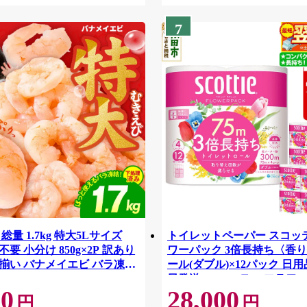
7
総量 1.7kg 特大5Lサイズ
トイレットペーパー スコッ
要 小分け 850g×2P 訳あり
ワーパック 3倍長持ち〈香り
揃い バナメイエビ バラ凍
ール(ダブル)×12パック 日用
42
日発送 [スコッティ フラワ
00
28,000
トイレットペーパー 日本製
円
円