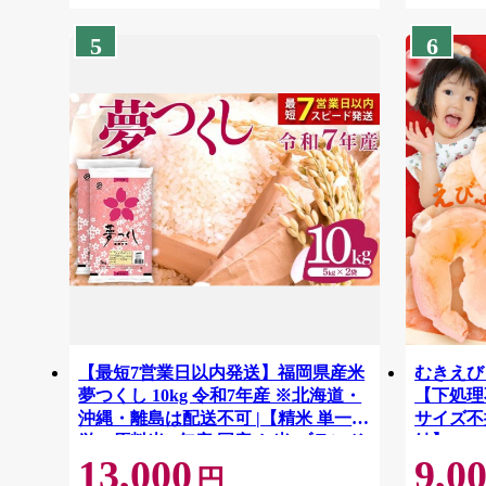
5
6
【最短7営業日以内発送】福岡県産米
むきえび 
夢つくし 10kg 令和7年産 ※北海道・
【下処理不
沖縄・離島は配送不可 |【精米 単一米
サイズ不
単一原料米 7年産 国産 お米 ブランド
結】 G41
13,000
9,0
米 5kg × 2 ゆめつくし】CY009_01
円