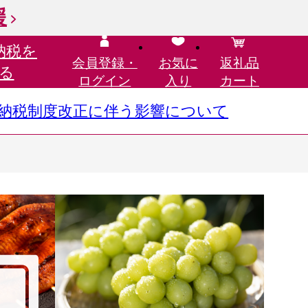
援
納税を
会員登録・
お気に
返礼品
る
ログイン
入り
カート
さと納税制度改正に伴う影響について