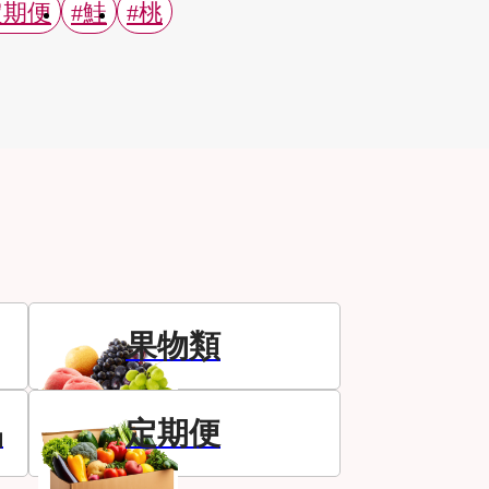
定期便
#鮭
#桃
果物類
品
定期便