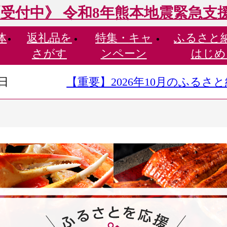
受付中》 令和8年熊本地震緊急支
体
返礼品を
特集・
キャ
ふるさと
さがす
ンペーン
はじめ
9日
【重要】2026年10月のふる