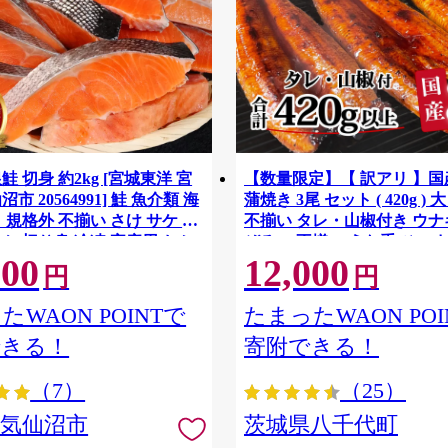
鮭 切身 約2kg [宮城東洋 宮
【数量限定】【 訳アリ 】
市 20564991] 鮭 魚介類 海
蒲焼き 3尾 セット ( 420g ) 
 規格外 不揃い さけ サケ 鮭
不揃い タレ・山椒付き ウナギ
ケ 切り身 冷凍 家庭用 おか
ぞろい 不揃い うな重 ひつま
500
12,000
支援 サーモン 銀鮭切り身 魚
気 茨城 八千代町 ふるさと納
円
円
[SF951ya]
たWAON POINTで
たまったWAON POI
できる！
寄附できる！
（7）
（25）
県気仙沼市
茨城県八千代町