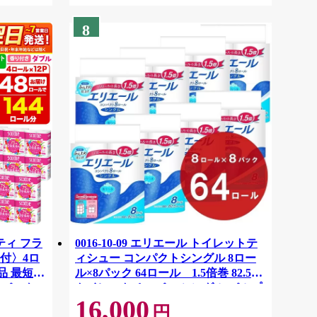
8
ティ フラ
0016-10-09 エリエール トイレットテ
付〉4ロ
ィシュー コンパクトシングル 8ロー
品 最短翌
ル×8パック 64ロール 1.5倍巻 82.5m
ーパック
トイレットペーパー シングル パルプ
16,000
紙クレシ
100％ 香りつき 日用品 消耗品 備蓄
円