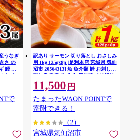
国産うなぎ
訳あり サーモン 切り落とし おさしみ
大きさ の
用 1kg 125gx8p [足利本店 宮城県 気仙
 鰻 ふ
沼市 20564313] 魚 魚介類 鮭 お刺し身
ぶし 人
刺し身 刺身 生 生食 個包装 チリ銀鮭
11,500
税 冷凍
銀鮭 海鮮 海鮮丼 魚介
円
NTで
たまったWAON POINTで
寄附できる！
（2）
宮城県気仙沼市