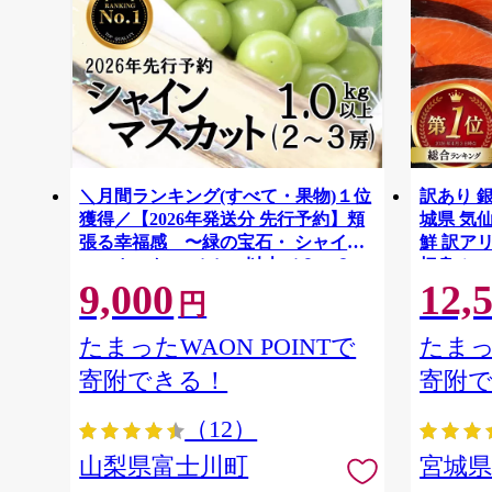
＼月間ランキング(すべて・果物)１位
訳あり 銀
獲得／【2026年発送分 先行予約】頬
城県 気仙沼
張る幸福感 〜緑の宝石・ シャイン
鮮 訳アリ
マスカット 〜 １ｋｇ以上（２〜３
切身 シャ
9,000
12,
房） フルーツ 山梨県産 果物 くだも
ず 弁当 
円
の シャイン マスカット ぶどう ブド
わけあり
ウ 葡萄 大粒 種なし 先行予約 富士川
たまったWAON POINTで
たまっ
町 10000円 一万円 9000円 九千円
寄附できる！
寄附
（12）
山梨県富士川町
宮城