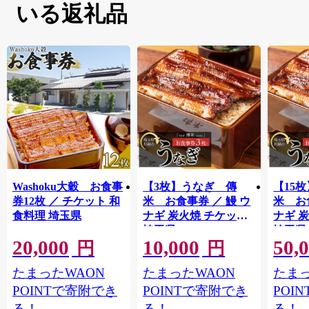
いる返礼品
Washoku大穀 お食事
【3枚】うなぎ 傳
【15
券12枚 ／ チケット 和
米 お食事券 ／ 鰻 ウ
米 お
食料理 埼玉県
ナギ 炭火焼 チケット
ナギ 
埼玉県
埼玉県
20,000
10,000
50,
円
円
たまったWAON
たまったWAON
たまっ
POINTで寄附でき
POINTで寄附でき
POI
る！
る！
る！