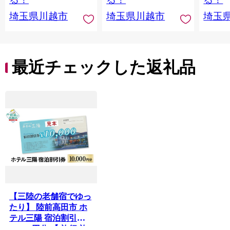
埼玉県川越市
埼玉県川越市
埼玉
最近チェックした返礼品
【三陸の老舗宿でゆっ
たり】 陸前高田市 ホ
テル三陽 宿泊割引券
10,000円分 【 旅行 旅