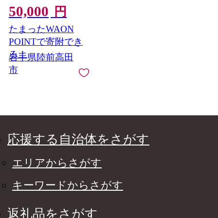
50,000
ホテル 旅館 宿 宿泊 ト
円
ラベル 観光 ギフト プ
たまったWAON
レゼント 東北 岩手 三
陸 】 RT3261-10
POINTで寄附でき
る！
岩手県陸前高田
市
応援する自治体をさがす
エリアからさがす
キーワードからさがす
返礼品をさがす