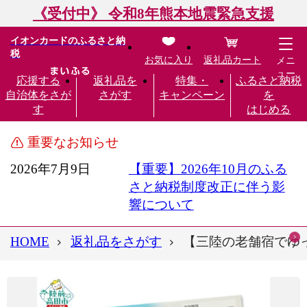
《受付中》 令和8年熊本地震緊急支援
イオンカードのふるさと納
税
お気に入り
返礼品カート
メニ
ュー
応援する
返礼品を
特集・
ふるさと納税
自治体をさが
さがす
キャンペーン
を
す
はじめる
重要なお知らせ
2026年7月9日
【重要】2026年10月のふる
さと納税制度改正に伴う影
響について
HOME
返礼品をさがす
【三陸の老舗宿でゆったり