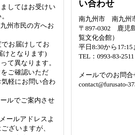
い合わせ
きましてはお受けい
い。
南九州市 南九州
南九州市民の方へお
〒897-0302 
覧文化会館）
度でお届けしてお
平日8:30から17:1
届けとなります)
TEL：0993-83-251
よって異なります。
すをご確認いただ
メールでのお問合
お気軽にお問い合わ
contact@furusato-3
メールでご案内させ
メールアドレスよ
はございますが、