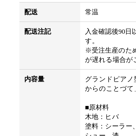
配送
常温
配送注記
入金確認後90日
す。
※受注生産のた
が遅れる場合が
内容量
グランドピアノ
からのことづて
■原材料
木地：ヒバ
塗料：シーラー
シュー、漆