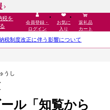
援
納税を
会員登録・
お気に
返礼品
る
ログイン
入り
カート
さと納税制度改正に伴う影響について
ゅうし
市
オルゴール「知覧から