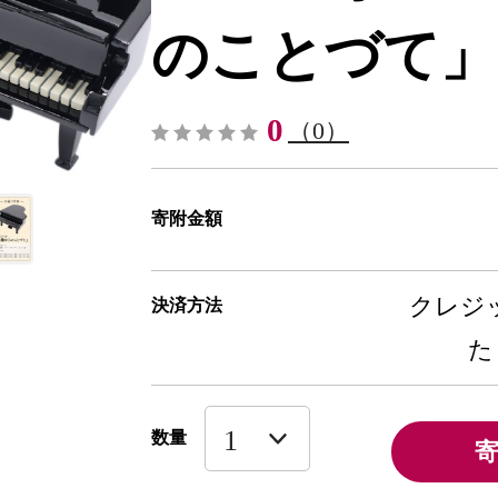
のことづて」-[0
0
（0）
寄附金額
クレジッ
決済方法
た
数量