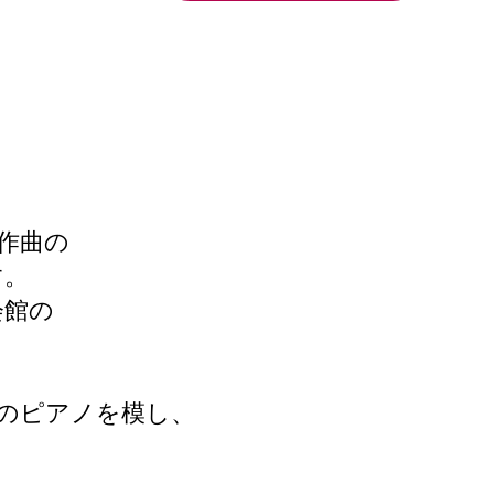
作曲の
す。
会館の
社のピアノを模し、