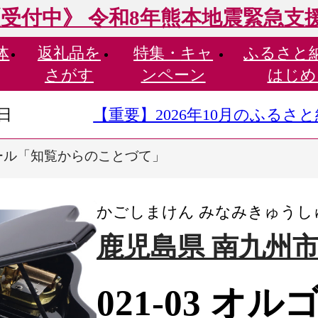
受付中》 令和8年熊本地震緊急支
体
返礼品を
特集・
キャ
ふるさと
さがす
ンペーン
はじめ
9日
【重要】2026年10月のふる
ルゴール「知覧からのことづて」
かごしまけん みなみきゅうし
鹿児島県 南九州
021-03 