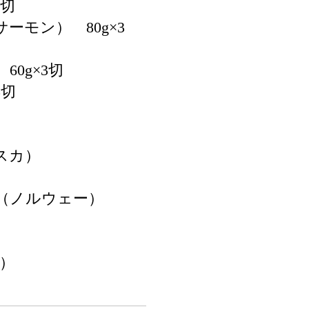
3切
ーモン） 80g×3
0g×3切
3切
スカ）
（ノルウェー）
）
）