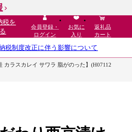
援
納税を
会員登録・
お気に
返礼品
る
ログイン
入り
カート
さと納税制度改正に伴う影響について
 カラスカレイ サワラ 脂がのった】(H07112