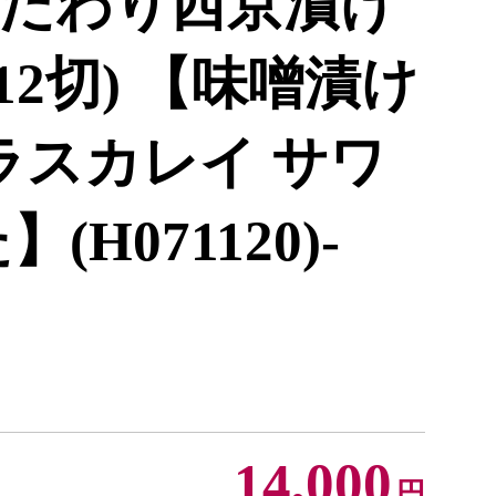
だわり西京漬け
12切) 【味噌漬け
ラスカレイ サワ
H071120)-
14,000
円