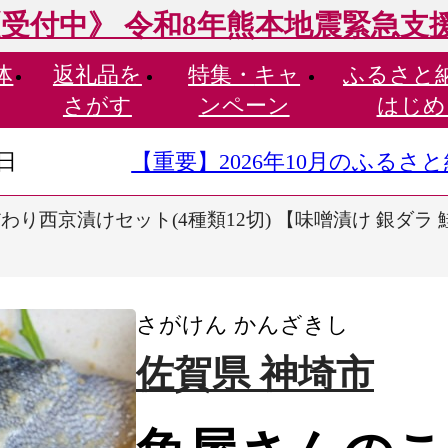
受付中》 令和8年熊本地震緊急支
体
返礼品を
特集・
キャ
ふるさと
さがす
ンペーン
はじめ
9日
【重要】2026年10月のふる
り西京漬けセット(4種類12切) 【味噌漬け 銀ダラ 鮭
さがけん かんざきし
佐賀県 神埼市