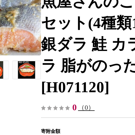
魚屋さんのこ
セット(4種類
銀ダラ 鮭 カ
ラ 脂がのった】(
[H071120]
0
（0）
寄附金額