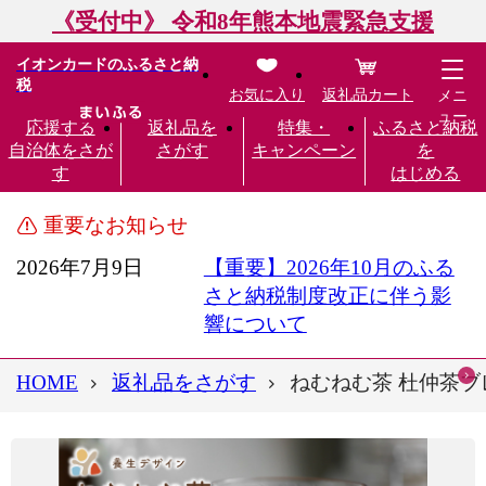
《受付中》 令和8年熊本地震緊急支援
イオンカードのふるさと納
税
お気に入り
返礼品カート
メニ
ュー
応援する
返礼品を
特集・
ふるさと納税
自治体をさが
さがす
キャンペーン
を
す
はじめる
重要なお知らせ
2026年7月9日
【重要】2026年10月のふる
さと納税制度改正に伴う影
響について
HOME
返礼品をさがす
ねむねむ茶 杜仲茶ブレ