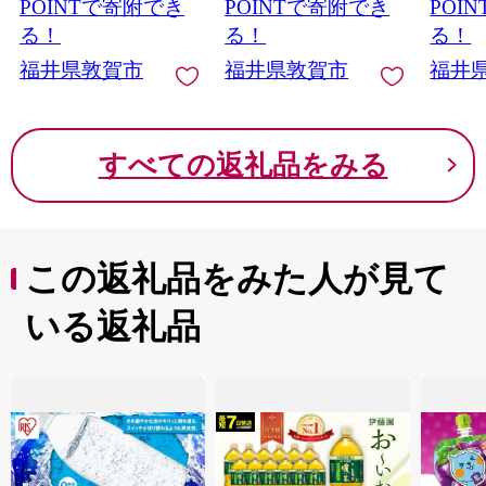
てっちり 鍋 唐揚げ お
鰺フライ お刺身鮮度
ライ 
POINTで寄附でき
POINTで寄附でき
POI
〒584-8790 富田林市中野町東2 コーユービジネス内
酒 酒 日本酒 地酒 純米
骨なし 鰺フライ 鯵 冷
し 鰺フ
る！
る！
る！
18202
酒 生酒 食中酒 限定品
凍 時短 小分け】[053-
短 小分け
福井県敦賀市ふるさと納税 ワンストップ特例申請書類受
福井県敦賀市
福井県敦賀市
福井
a271]
名産品 お中元 お歳暮
付係 宛
ギフト 贈り物 プレゼ
ント】[000-a003_o]
【敦賀市ふるさと納
すべての返礼品をみる
税】
この返礼品をみた人が見て
いる返礼品