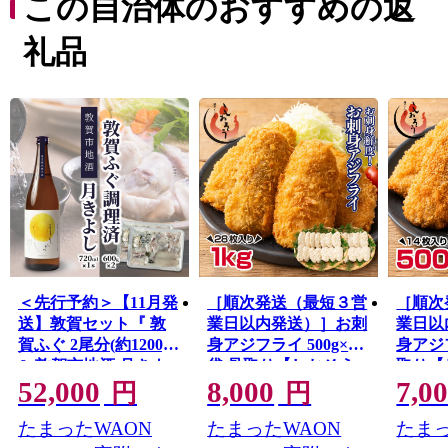
この自治体のおすすめの返
「越前がに」や「敦賀ふぐ」等豊富な海の幸。
日本最北限、甘さが自慢の「東浦みかん」。
礼品
”御食国”のルーツとして、食物の神・伊奢沙別神（いさ
さわけのみこと）が祀られている「氣比神宮」。
これが全て敦賀の魅力。
================================
敦賀の魅力発信サイトできました。
詳しくは、下記ページをご覧ください。
https://kuras-tsuruga.jp/
（上記URLをコピー＆ペーストしアドレスバーへ貼り付
けてご覧ください。）
■お問い合わせ先
＜先行予約＞【11月発
［順次発送（最短３営
［順次
福井県敦賀市ふるさと納税コールセンター
送】敦賀セット『 敦
業日以内発送）］お刺
業日以
TEL：050-3090-1336
賀ふぐ 2尾分(約1200g)
身アジフライ 500g×2
身アジフ
Mail：f.tsuruga@do-furusato.jp
& 敦賀市地酒 月きよ
袋 骨取り【しおそう
取り【
受付時間 午前9時00分～午後5時45分 (土曜日・日曜
52,000
8,000
7,0
し720ml ×1本 』【ふぐ
おつまみ 惣菜 お惣菜
まみ 
円
円
日・祝日及び12月30日～1月3日を除く)
フグ 河豚 刺身 ふぐ刺
お弁当 アジフライ ア
当 ア
たまったWAON
たまったWAON
たまっ
薄造り しゃぶしゃぶ
ジ あじ 真アジ 骨なし
じ 真
■ワンストップ特例申請書および変更届出書送付先