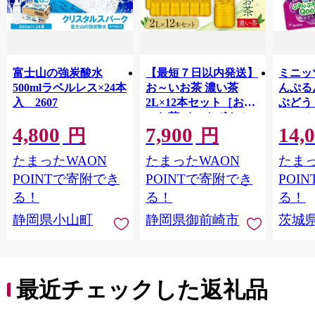
富士山の強炭酸水
【最短７日以内発送】
ミニッ
500mlラベルレス×24本
お～いお茶 濃い茶
んぷる
入 2607
2L×12本セット［おー
ぶどう
いお茶 ペットボトル 2
ス | mi
4,800
7,900
14,
リットル ケース 箱 伊
ゼリー
円
円
藤園 静岡］
ルシウ
たまったWAON
たまったWAON
たまっ
給 コ
POINTで寄附でき
POINTで寄附でき
POI
る！
る！
る！
静岡県小山町
静岡県御前崎市
茨城
最近チェックした返礼品