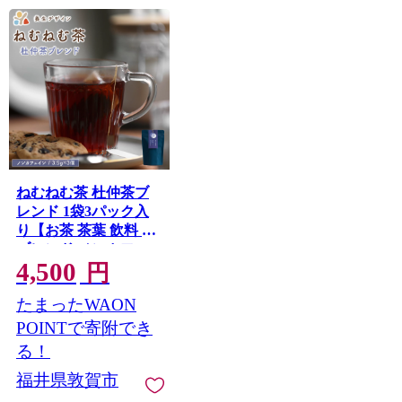
ねむねむ茶 杜仲茶ブ
レンド 1袋3パック入
り【お茶 茶葉 飲料 茶
ブレンド ノンカフェ
4,500
イン】 [072-a012]【敦
円
賀市ふるさと納税】
たまったWAON
POINTで寄附でき
る！
福井県敦賀市