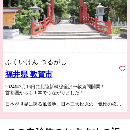
ふくいけん つるがし
福井県 敦賀市
2024年3月16日に北陸新幹線金沢〜敦賀間開業！
首都圏からも１本でつながりました！
日本が世界に誇る風景地、日本三大松原の「気比の松
原」やラムサール条約湿地「中池見湿地」。
100年以上の歴史を誇り鉄道ファンの聖地ともされてい
る、衣掛山のループ線や山中隧道をはじめとする鉄道遺
産群。