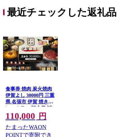
最近チェックした返礼品
食事券 焼肉 炭火焼肉
伊賀よし 30000円 三重
県 名張市 伊賀 焼き肉
レストラン 記念日 誕
110,000
生日 贈り物 お祝い ラ
円
ンチ ディナー グルメ
たまったWAON
ご当地 ご馳走 炭火 牛
肉 コース 旨い 三重 名
POINTで寄附でき