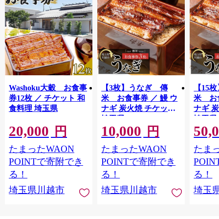
Washoku大穀 お食事
【3枚】うなぎ 傳
【15
券12枚 ／ チケット 和
米 お食事券 ／ 鰻 ウ
米 お
食料理 埼玉県
ナギ 炭火焼 チケット
ナギ 
埼玉県
埼玉県
20,000
10,000
50,
円
円
たまったWAON
たまったWAON
たまっ
POINTで寄附でき
POINTで寄附でき
POI
る！
る！
る！
埼玉県川越市
埼玉県川越市
埼玉