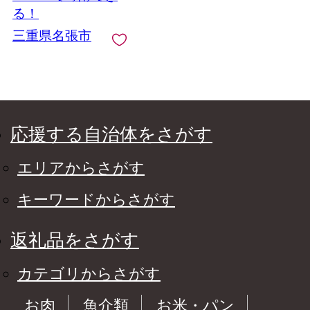
張 近畿 特別な食事 ペ
る！
ア 牛タン カルビ ロー
三重県名張市
ス ハラミ 霜降り
応援する自治体をさがす
エリアからさがす
キーワードからさがす
返礼品をさがす
カテゴリからさがす
お肉
魚介類
お米・パン