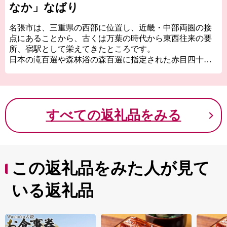
なか」なばり
名張市は、三重県の西部に位置し、近畿・中部両圏の接
点にあることから、古くは万葉の時代から東西往来の要
所、宿駅として栄えてきたところです。
日本の滝百選や森林浴の森百選に指定された赤目四十八
滝や香落渓など自然豊かな景勝地にも恵まれています。
名張市のふるさと納税の返礼品にはブランド牛として好
評の伊賀牛、お米の伊賀産コシヒカリや地酒、ワンちゃ
んネコちゃんのペット用品も充実しております。頑張る
すべての返礼品をみる
「ふるさと名張」への応援、よろしくお願いいたしま
す。
この返礼品をみた人が見て
いる返礼品