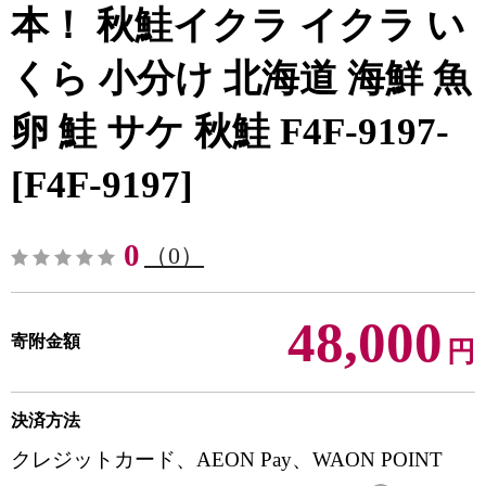
本！ 秋鮭イクラ イクラ い
くら 小分け 北海道 海鮮 魚
卵 鮭 サケ 秋鮭 F4F-9197-
[F4F-9197]
0
（0）
48,000
寄附金額
円
決済方法
クレジットカード、AEON Pay、WAON POINT