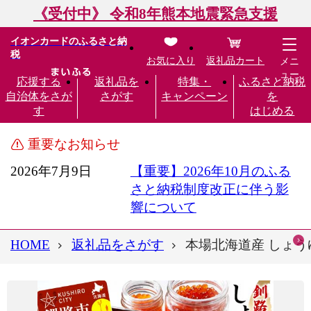
《受付中》 令和8年熊本地震緊急支援
イオンカードのふるさと納
税
お気に入り
返礼品カート
メニ
ュー
応援する
返礼品を
特集・
ふるさと納税
自治体をさが
さがす
キャンペーン
を
す
はじめる
重要なお知らせ
2026年7月9日
【重要】2026年10月のふる
さと納税制度改正に伴う影
響について
HOME
返礼品をさがす
本場北海道産 しょうゆ