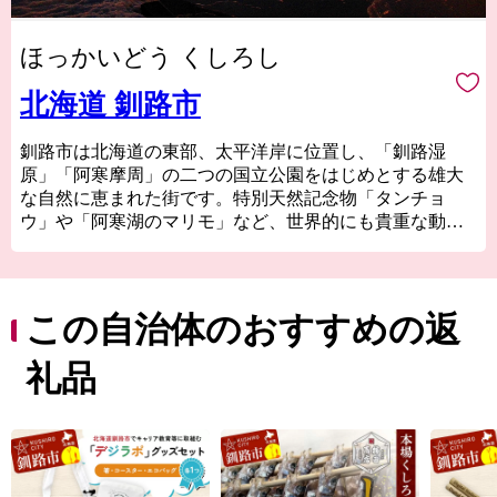
ほっかいどう くしろし
北海道 釧路市
釧路市は北海道の東部、太平洋岸に位置し、「釧路湿
原」「阿寒摩周」の二つの国立公園をはじめとする雄大
な自然に恵まれた街です。特別天然記念物「タンチョ
ウ」や「阿寒湖のマリモ」など、世界的にも貴重な動植
物が多く生息しているほか、世界３大夕日のひとつとい
われる釧路の夕日はこの土地ならではの絶景です。新鮮
な海産物はもちろん、お肉やスイーツ、地酒まで美味し
いものが豊富なことも釧路の大きな魅力です！ 夏でも最
この自治体のおすすめの返
高気温が20℃前後と涼しく快適な釧路市は移住や長期滞
在にも適しています。
礼品