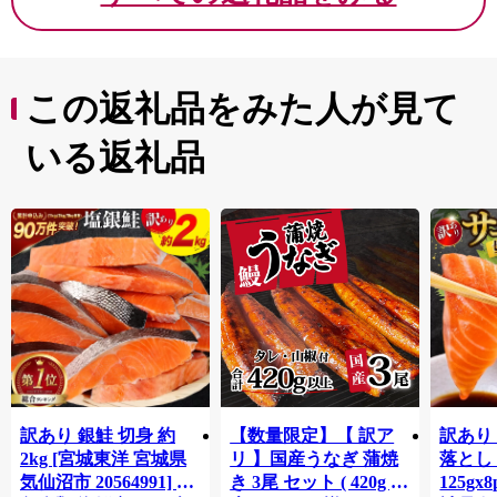
この返礼品をみた人が見て
いる返礼品
訳あり 銀鮭 切身 約
【数量限定】【 訳ア
訳あり
2kg [宮城東洋 宮城県
リ 】国産うなぎ 蒲焼
落とし 
気仙沼市 20564991] 鮭
き 3尾 セット ( 420g )
125gx