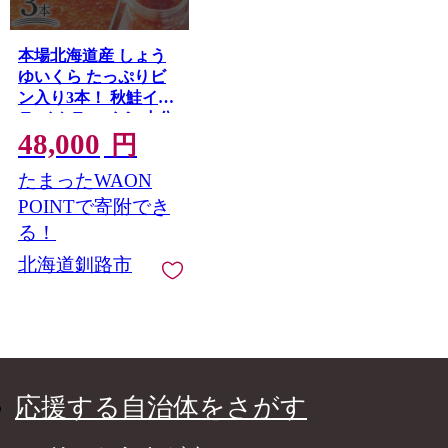
本場北海道産 しょう
ゆいくら たっぷりビ
ン入り3本！ 秋鮭イク
ラ イクラ いくら 小分
48,000
け 北海道 海鮮 魚卵 鮭
円
サケ 秋鮭 F4F-9197
たまったWAON
POINTで寄附でき
る！
北海道釧路市
応援する自治体をさがす