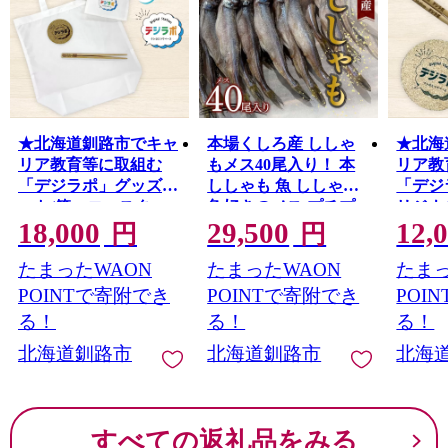
★北海道釧路市でキャ
本場くしろ産 ししゃ
★北海
リア教育等に取組む
もメス40尾入り！ 本
リア教
「デジラポ」グッズセ
ししゃも 魚 ししゃも
「デジ
ット(箸・コースタ
魚好きのメス プチプ
リジナ
18,000
29,500
12,
ー・エコバッグ) ★ 居
チたまごのメス 魚介
コース
円
円
場所 多世代交流 ICT
グルメ シシャモ 北海
★ 居
たまったWAON
たまったWAON
たまっ
人財育成 不登校児童
道産 国産 魚 魚介 海の
ICT 
支援 SDGｓ 子ども支
幸 F5F-0137
児童支援
POINTで寄附でき
POINTで寄附でき
POI
援 デジタル F5F-0260
も支援 
る！
る！
る！
0261
北海道釧路市
北海道釧路市
北海
すべての返礼品をみる