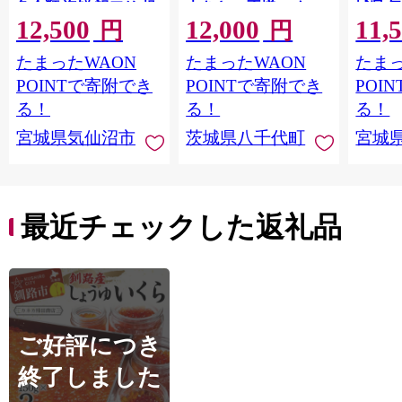
魚介類 海鮮 訳アリ 規
大きさ の不揃い タ
城県 
12,500
12,000
11,
格外 不揃い さけ サケ
レ・山椒付き ウナギ
20564
円
円
鮭切身 シャケ 切り身
鰻 ふぞろい 不揃い う
お刺し
たまったWAON
たまったWAON
たまっ
冷凍 家庭用 おかず 弁
な重 ひつまぶし 人気
生 生
当 支援 サーモン 銀鮭
茨城 八千代町 ふるさ
鮭 銀鮭
POINTで寄附でき
POINTで寄附でき
POI
切り身 魚 わけあり
と納税 冷凍 [SF951ya]
介
る！
る！
る！
宮城県気仙沼市
茨城県八千代町
宮城
最近チェックした返礼品
ご好評につき
終了しました