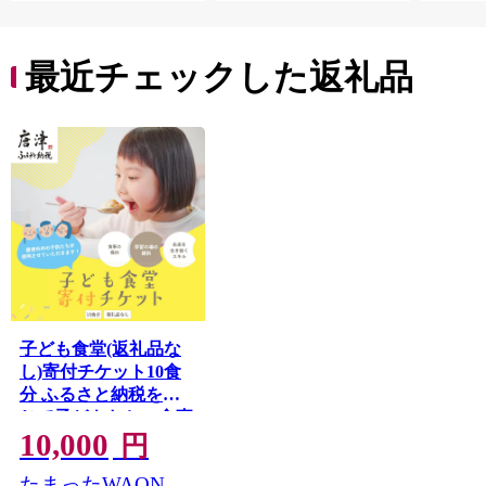
最近チェックした返礼品
子ども食堂(返礼品な
し)寄付チケット10食
分 ふるさと納税を通
じて子どもたちの食事
10,000
や学習を支援 ボラン
円
ティア 佐賀県 唐津市
たまったWAON
貧困 飢餓 居場所 子供