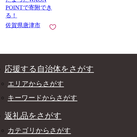
食堂 つながり 繋がり
POINTで寄附でき
唐津市
る！
佐賀県唐津市
応援する自治体をさがす
エリアからさがす
キーワードからさがす
返礼品をさがす
カテゴリからさがす