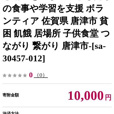
の食事や学習を支援 ボラ
ンティア 佐賀県 唐津市 貧
困 飢餓 居場所 子供食堂 つ
ながり 繋がり 唐津市-[sa-
30457-012]
0
（0）
10,000
寄附金額
円
決済方法