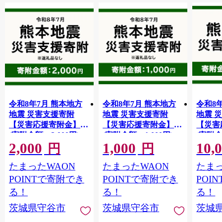
令和8年7月 熊本地方
令和8年7月 熊本地方
令和8
地震 災害支援寄附
地震 災害支援寄附
地震 
【災害応援寄附金】
【災害応援寄附金】
【災害
(寄附金額：2,000円)
(寄附金額：1,000円)
(寄附金
2,000
1,000
10,
【返礼品なし】※被災
【返礼品なし】※被災
【返礼
円
円
地のため、赤い羽根の
地のため、赤い羽根の
地のた
たまったWAON
たまったWAON
たまっ
共同募金会に当災害の
共同募金会に当災害の
共同募
支援金としてお預けし
支援金としてお預けし
支援金
POINTで寄附でき
POINTで寄附でき
POI
ます｜ 地震 災害 復興
ます｜ 地震 災害 復興
ます｜
る！
る！
る！
支援 寄附 寄付
支援 寄附 寄付
支援 
茨城県守谷市
茨城県守谷市
茨城