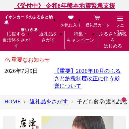
《受付中》 令和8年熊本地震緊急支援
イオンカードのふるさと納
税
お気に入り
返礼品カート
メニ
ュー
応援する
返礼品を
特集・
ふるさと納税
自治体をさが
さがす
キャンペーン
を
す
はじめる
重要なお知らせ
2026年7月9日
【重要】2026年10月のふる
さと納税制度改正に伴う影
響について
HOME
返礼品をさがす
子ども食堂(返礼品な