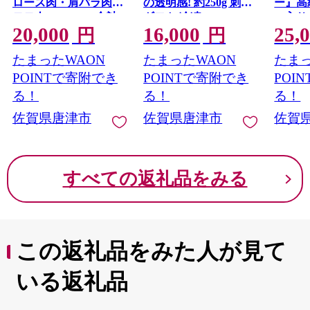
ロース肉・肩バラ肉・
の透明感! 約250g 刺身
ー』高
モモ肉) 500g×2p(合計
ギフト 冷凍
ス入り
20,000
16,000
25,
1kg) お肉 牛肉 スライ
ブドフ
円
円
ス ギフト 唐津市
ラワー
たまったWAON
たまったWAON
たまっ
ン 贈
市
POINTで寄附でき
POINTで寄附でき
POI
る！
る！
る！
佐賀県唐津市
佐賀県唐津市
佐賀
すべての返礼品をみる
この返礼品をみた人が見て
いる返礼品