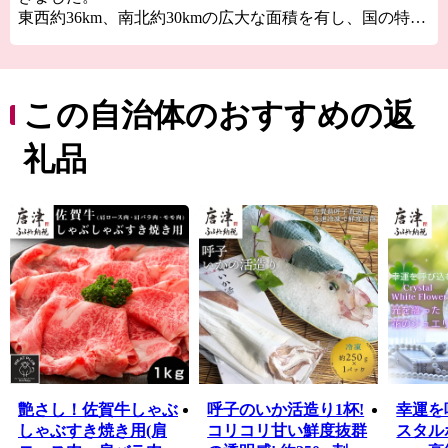
東西約36km、南北約30kmの広大な面積を有し、国の特別
名勝“虹の松原”、玄界灘の荒波が創り出した国の天然記
念物“七ツ釜”、豊臣秀吉の朝鮮出兵の前線基地“名護屋城
跡”、唐津神社の秋季例大祭“唐津くんち”、伝統的工芸
品“唐津焼”、日本三大朝市”呼子の朝市”など、自然・歴
この自治体のおすすめの返
史・文化に溢れています。
礼品
艶さし！佐賀牛しゃぶ
呼子のいか活造り1杯!
幸運を
しゃぶすき焼き用(肩
コリコリ甘い鮮度抜群
スタル