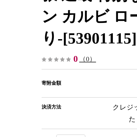
ン カルビ ロ
り-[53901115]
0
（0）
寄附金額
クレジッ
決済方法
た