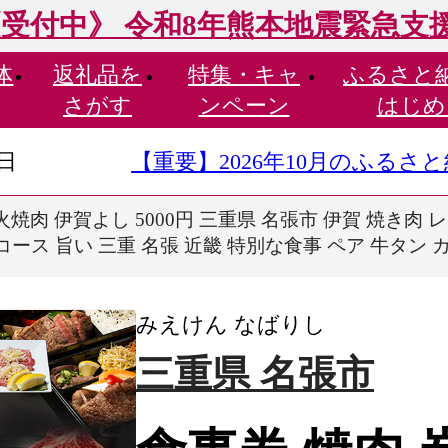
受付中》 令和8年熊本地震緊急支
体
返礼品を
特集・
キャ
ふるさと
さがす
ンペーン
はじめ
9日
【重要】2026年10月のふる
火焼肉 伊賀よし 5000円 三重県 名張市 伊賀 焼き肉 
コース 旨い 三重 名張 近畿 特別な食事 ペア 牛タン 
みえけん なばりし
三重県 名張市