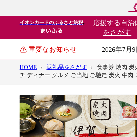
《
応援する
自治
イオンカードのふるさと納税
をさがす
重要なお知らせ
2026年7月
HOME
返礼品をさがす
食事券 焼肉 炭
チ ディナー グルメ ご当地 ご馳走 炭火 牛肉 