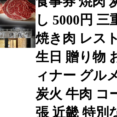
食事券 焼肉 
し 5000円 
焼き肉 レスト
生日 贈り物 
ィナー グルメ
炭火 牛肉 コ
張 近畿 特別