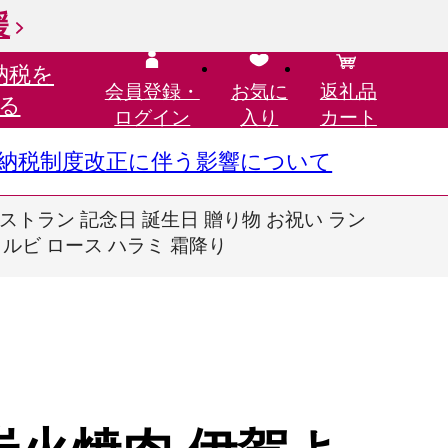
援
納税を
会員登録・
お気に
返礼品
る
ログイン
入り
カート
さと納税制度改正に伴う影響について
レストラン 記念日 誕生日 贈り物 お祝い ラン
カルビ ロース ハラミ 霜降り