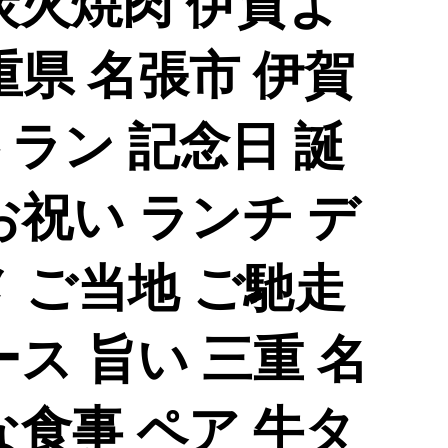
炭火焼肉 伊賀よ
三重県 名張市 伊賀
ラン 記念日 誕
お祝い ランチ デ
 ご当地 ご馳走
ース 旨い 三重 名
な食事 ペア 牛タ