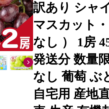
訳あり シャ
マスカット・
なし ） 1房 45
発送分 数量限
なし 葡萄 ぶ
自宅用 産地直