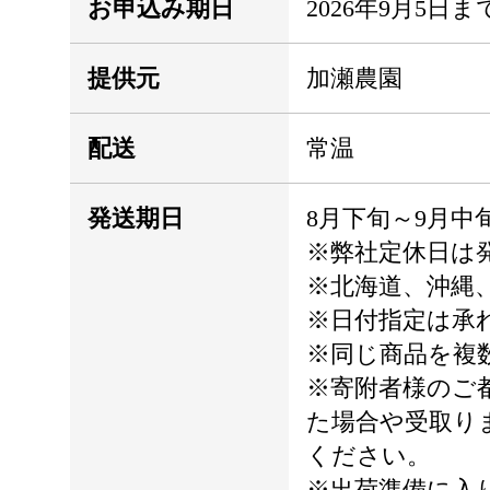
お申込み期日
2026年9月5日ま
提供元
加瀬農園
配送
常温
発送期日
8月下旬～9月
※弊社定休日は
※北海道、沖縄
※日付指定は承
※同じ商品を複
※寄附者様のご
た場合や受取り
ください。
※出荷準備に入