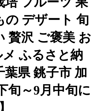
栽培 フルーツ 果
もの デザート 旬
い 贅沢 ご褒美 お
ルメ ふるさと納
千葉県 銚子市 加
月下旬～9月中旬に
】