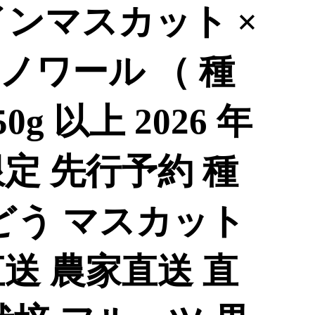
インマスカット ×
ノワール （ 種
0g 以上 2026 年
定 先行予約 種
どう マスカット
送 農家直送 直