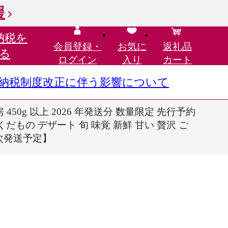
援
納税を
会員登録・
お気に
返礼品
る
ログイン
入り
カート
さと納税制度改正に伴う影響について
50g 以上 2026 年発送分 数量限定 先行予約
くだもの デザート 旬 味覚 新鮮 甘い 贅沢 ご
順次発送予定】