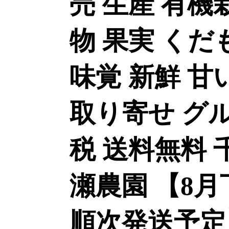
売 生産 有機
物 果実 くだ
味覚 新鮮 甘
取り寄せ グ
税 送料無料 
瀬農園 【8
順次発送予定