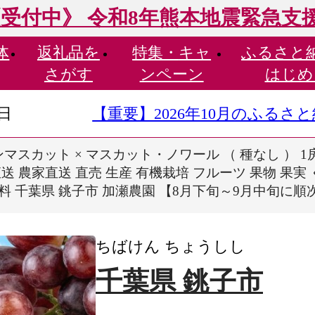
受付中》 令和8年熊本地震緊急支
体
返礼品を
特集・
キャ
ふるさと
さがす
ンペーン
はじめ
9日
【重要】2026年10月のふる
マスカット × マスカット・ノワール （ 種なし ） 1房 4
送 農家直送 直売 生産 有機栽培 フルーツ 果物 果実 
料 千葉県 銚子市 加瀬農園 【8月下旬～9月中旬に
ちばけん ちょうしし
千葉県 銚子市