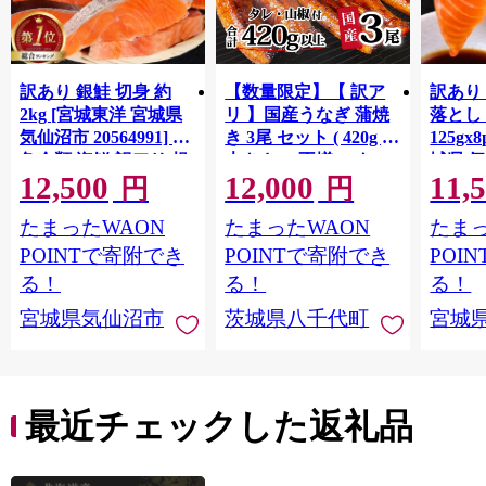
訳あり 銀鮭 切身 約
【数量限定】【 訳ア
訳あり
2kg [宮城東洋 宮城県
リ 】国産うなぎ 蒲焼
落とし 
気仙沼市 20564991] 鮭
き 3尾 セット ( 420g )
125gx
魚介類 海鮮 訳アリ 規
大きさ の不揃い タ
城県 
12,500
12,000
11,
格外 不揃い さけ サケ
レ・山椒付き ウナギ
20564
円
円
鮭切身 シャケ 切り身
鰻 ふぞろい 不揃い う
お刺し
たまったWAON
たまったWAON
たまっ
冷凍 家庭用 おかず 弁
な重 ひつまぶし 人気
生 生
当 支援 サーモン 銀鮭
茨城 八千代町 ふるさ
鮭 銀鮭
POINTで寄附でき
POINTで寄附でき
POI
切り身 魚 わけあり
と納税 冷凍 [SF951ya]
介
る！
る！
る！
宮城県気仙沼市
茨城県八千代町
宮城
最近チェックした返礼品