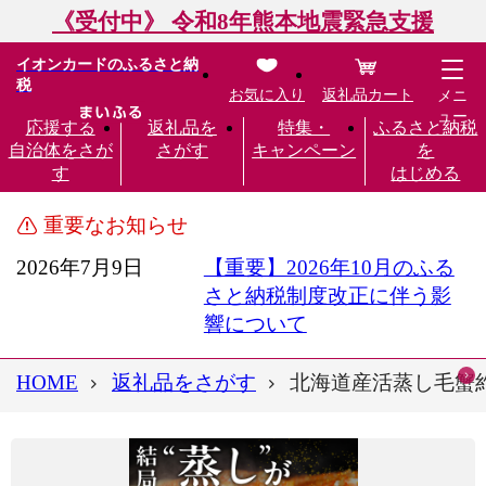
《受付中》 令和8年熊本地震緊急支援
イオンカードのふるさと納
税
お気に入り
返礼品カート
メニ
ュー
応援する
返礼品を
特集・
ふるさと納税
自治体をさが
さがす
キャンペーン
を
す
はじめる
重要なお知らせ
2026年7月9日
【重要】2026年10月のふる
さと納税制度改正に伴う影
響について
HOME
返礼品をさがす
北海道産活蒸し毛蟹約450