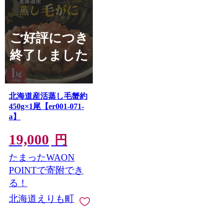
ご好評につき
終了しました
北海道産活蒸し毛蟹約
450g×1尾【er001-071-
a】
19,000
円
たまったWAON
POINTで寄附でき
る！
北海道えりも町