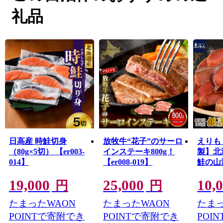
まちの大部分が太平洋に面し、沖合で暖流と寒流がぶつ
礼品
かることから、鮭や毛がに、日高昆布などの漁が盛んに
行われており、年間を通して豊富な魚種が獲れる道内で
も有数の漁場です。
皆様には、ふるさと納税制度を通じて、えりも町の魅力
をさらに知っていただければ幸いです。
是非、自慢の特産品をご堪能いただくとともに、えりも
町へのお越しを心よりお待ちしております。
日高産 時鮭切身
放牧牛“花子”のサーロ
えりも
（80g×5切） 【er003-
インステーキ800g！
製】北
014】
【er008-019】
鮭の
300g×3
19,000
25,000
10,
083-a
円
円
たまったWAON
たまったWAON
たまっ
POINTで寄附でき
POINTで寄附でき
POI