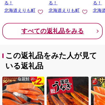
る！
る！
る！
北海道えりも町
北海道えりも町
北海
すべての返礼品をみる
この返礼品をみた人が見て
いる返礼品