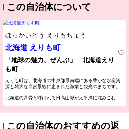
この自治体について
ほっかいどう えりもちょう
北海道 えりも町
「地球の魅力、ぜんぶ」 北海道えり
も町
えりも町は、北海道の中央部最南端にある豊かな水産資
源と雄大な自然景観に恵まれた漁業と観光のまちです。
北海道の背骨と呼ばれる日高山脈が太平洋に沈みこむ風
光明媚な「襟裳岬」をはじめ、お土産の定番「白い恋
人」で有名なハートの形をした湖「豊似湖」や江戸時代
末期に拓かれた官製道路「猿留山道」など数々の観光地
を有しています。
この自治体のおすすめの返