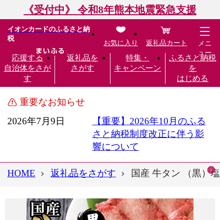
《受付中》 令和8年熊本地震緊急支援
イオンカードのふるさと納
税
お気に入り
返礼品カート
メニ
ュー
応援する
返礼品を
特集・
ふるさと納税
自治体をさが
さがす
キャンペーン
を
す
はじめる
重要なお知らせ
2026年7月9日
【重要】2026年10月のふる
さと納税制度改正に伴う影
響について
HOME
返礼品をさがす
国産 牛タン （黒）塩