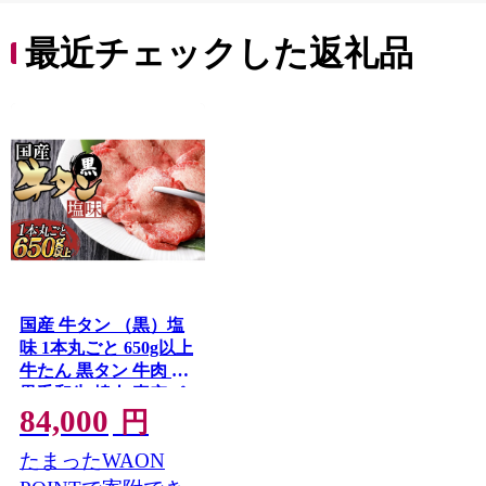
最近チェックした返礼品
国産 牛タン （黒）塩
味 1本丸ごと 650g以上
牛たん 黒タン 牛肉 肉
黒毛和牛 焼肉 真空パ
84,000
ック
円
たまったWAON