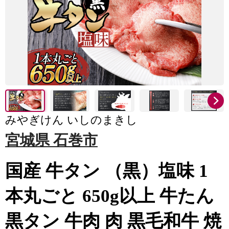
みやぎけん いしのまきし
宮城県 石巻市
国産 牛タン （黒）塩味 1
本丸ごと 650g以上 牛たん
黒タン 牛肉 肉 黒毛和牛 焼