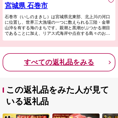
宮城県 石巻市
石巻市（いしのまきし）は宮城県北東部、北上川の河口
に位置し、世界三大漁場の一つに数えられる三陸・金華
山沖を有する海のまちです。親潮と黒潮がぶつかる潮目
であることに加え、リアス式海岸や点在する島々のおか
げで多様な魚が集まる地形となっており、また世界有数
の植物プランクトンの発生地でもあることから、かき、
ほや、帆立などが美味しく育ちます。
広い土地の中には山・川・海・島なども揃い、自然の中
すべての返礼品をみる
でアウトドアなどを満喫できます。
また、サン・ファン館、齋藤氏庭園、金華山の黄金山神
社といった石巻市の歴史を物語る文化遺産が各地に残る
とともに、市内中心部には萬画家・石ノ森章太郎のキャ
この返礼品をみた人が見て
ラクターが並ぶなど、文化のまちとしての側面も併せ持
っています。
いる返礼品
東日本大震災では壊滅的な被害を受けましたが、全国の
皆様からのご支援を励みに、復興への歩みを進めてきま
した。