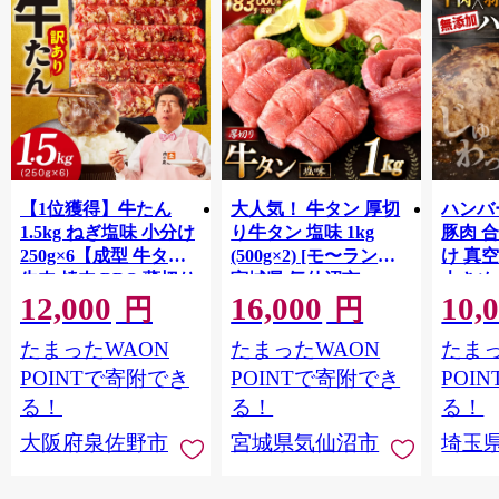
震災を乗り越えた事業者の方々の返礼品を通して、現在
の石巻市の魅力をお伝えします。
【1位獲得】牛たん
大人気！ 牛タン 厚切
ハンバー
1.5kg ねぎ塩味 小分け
り牛タン 塩味 1kg
豚肉 
250g×6【成型 牛タン
(500g×2) [モ〜ランド
け 真
牛肉 焼肉 BBQ 薄切り
宮城県 気仙沼市
大きめ
12,000
16,000
10,
ぎゅうたん スライス
20564660] 肉 牛肉 精肉
保存料
円
円
訳あり サイズ不揃
牛たん 牛タン塩 牛た
淡路島
たまったWAON
たまったWAON
たまっ
い】 G4721
ん塩 冷凍 焼肉 BBQ ア
ポーク 
ウトドア バーベキュ
き肉 
POINTで寄附でき
POINTで寄附でき
POI
ー 厚切り タン
ず 惣
る！
る！
る！
まみ 
大阪府泉佐野市
宮城県気仙沼市
埼玉
んのお
お中元
贈答