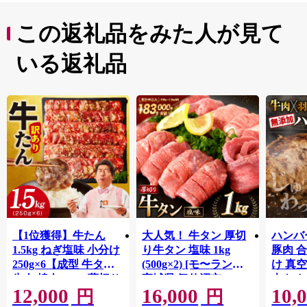
さらに、11月～5月には全国から多くの気球チームが訪
れ、市内上空に気球を眺める
この返礼品をみた人が見て
ことができます。加西市は豊かな農地や里山など地域資
源に恵まれ、若者から
いる返礼品
高齢者までが安心して暮らすことができる全国に誇れる
まちづくりを目指して
います。
皆様から頂きました寄附金をそのまちづくり、市民の
方々のための貴重な財源と
して活用させていただきます。是非、このふるさと納税
を通じて加西市を
応援していただきますようお願い申し上げます。ださい
【1位獲得】牛たん
大人気！ 牛タン 厚切
ハンバー
1.5kg ねぎ塩味 小分け
り牛タン 塩味 1kg
豚肉 
250g×6【成型 牛タン
(500g×2) [モ〜ランド
け 真
牛肉 焼肉 BBQ 薄切り
宮城県 気仙沼市
大きめ
12,000
16,000
10,
ぎゅうたん スライス
20564660] 肉 牛肉 精肉
保存料
円
円