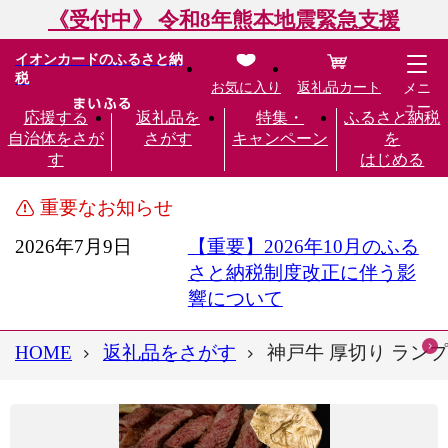
《受付中》 令和8年熊本地震緊急支援
イオンカードのふるさと納
税
お気に入り
返礼品カート
メニ
ュー
応援する
返礼品を
特集・
ふるさと納税
自治体をさが
さがす
キャンペーン
を
す
はじめる
重要なお知らせ
2026年7月9日
【重要】2026年10月のふる
さと納税制度改正に伴う影
響について
HOME
返礼品をさがす
神戸牛 厚切り ランプス