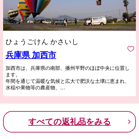
ひょうごけん かさいし
兵庫県 加西市
加西市は、兵庫県の南部、播州平野のほぼ中央に位置し
ます。
年間を通じて温暖な気候と広大で肥沃な土壌に恵まれ、
水稲や果物等の農産物、
それらを用いた加工品が特産物です。
また、日本最古の地誌「播磨国風土記」にも登場する自
然と歴史が融合したまちで赤穂義士のゆかりの地でもあ
ります。
すべての返礼品をみる
市内には古法華自然公園やフラワーセンター、五百羅
漢、玉丘古墳群などの観光名所が多数あり、田園地帯の
中を北条鉄道も走っています。