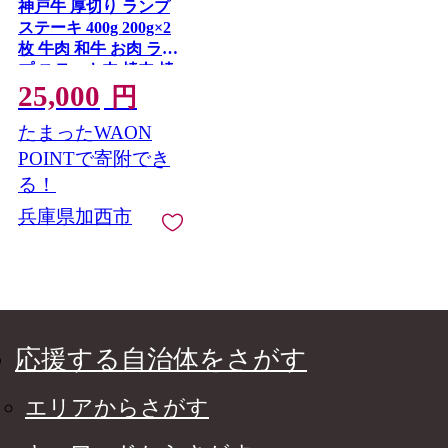
神戸牛 厚切り ランプ
ステーキ 400g 200g×2
枚 牛肉 和牛 お肉 ラン
プ ステーキ肉 焼肉 焼
25,000
き肉 黒毛和牛 但馬牛
円
ブランド牛 冷凍 ヒラ
たまったWAON
イ牧場 キャンプ BBQ
バーベキュー
POINTで寄附でき
る！
兵庫県加西市
応援する自治体をさがす
エリアからさがす