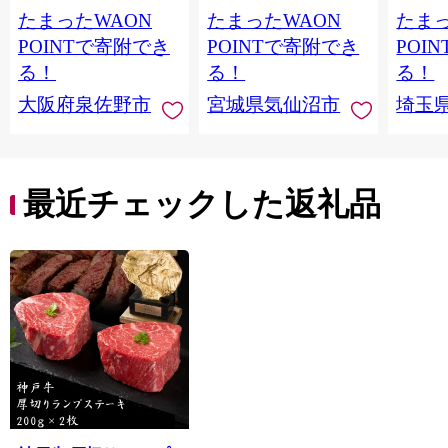
訳あり サイズ不揃
牛たん 牛タン塩 牛た
淡路島
たまったWAON
たまったWAON
たまっ
い】 G4721
ん塩 冷凍 焼肉 BBQ ア
ポーク 
ウトドア バーベキュ
き肉 
POINTで寄附でき
POINTで寄附でき
POI
ー 厚切り タン
ず 惣
る！
る！
る！
まみ 
大阪府泉佐野市
宮城県気仙沼市
埼玉
んのお
お中元
贈答
最近チェックした返礼品