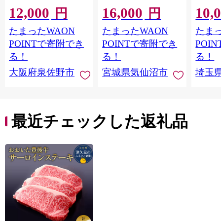
牛肉 焼肉 BBQ 薄切り
宮城県 気仙沼市
大きめ
12,000
16,000
10,
ぎゅうたん スライス
20564660] 肉 牛肉 精肉
保存料
円
円
訳あり サイズ不揃
牛たん 牛タン塩 牛た
淡路島
たまったWAON
たまったWAON
たまっ
い】 G4721
ん塩 冷凍 焼肉 BBQ ア
ポーク 
ウトドア バーベキュ
き肉 
POINTで寄附でき
POINTで寄附でき
POI
ー 厚切り タン
ず 惣
る！
る！
る！
まみ 
大阪府泉佐野市
宮城県気仙沼市
埼玉
んのお
お中元
贈答
最近チェックした返礼品