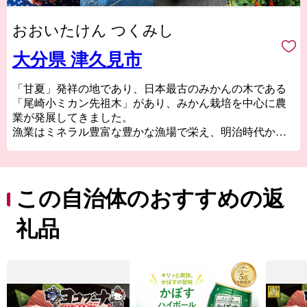
おおいたけん つくみし
大分県 津久見市
「甘夏」発祥の地であり、日本最古のみかんの木である
「尾崎小ミカン先祖木」があり、みかん栽培を中心に農
業が発展してきました。
漁業はミネラル豊富な豊かな漁場で栄え、明治時代から
続く保戸島のまぐろ遠洋漁業は全国有数の水揚げ量を誇
っていました。
石灰石・セメント産業で栄えてきたため鉱山の独特な景
この自治体のおすすめの返
観を有しており、セメント工場があることから「セメン
ト町」という地名も存在します。
礼品
住所にセメント町と記載できるのは日本でもここ津久見
と山口県山陽小野田市の２箇所だけというユニークな一
面ももっています。