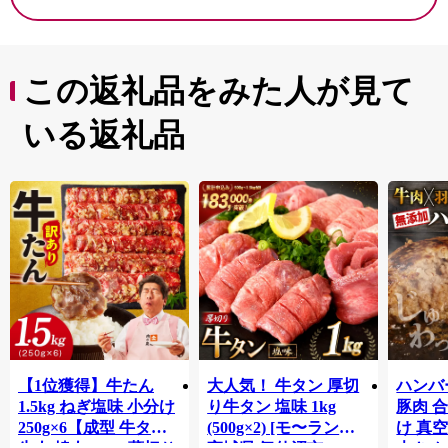
この返礼品をみた人が見て
いる返礼品
【1位獲得】牛たん
大人気！ 牛タン 厚切
ハンバー
1.5kg ねぎ塩味 小分け
り牛タン 塩味 1kg
豚肉 
250g×6【成型 牛タン
(500g×2) [モ〜ランド
け 真