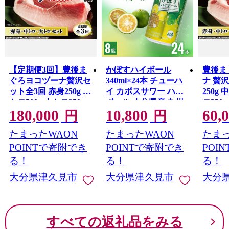
【定期便3回】豊後ま
かぼすハイボール
豊後ま
ぐろヨコヅーナ贅沢セ
340ml×24本 チューハ
ナ 贅
ット全3回 赤身250g 中
イ カボスサワー ハイ
250g 
トロ500g 大トロ250g
ボール 大分県産 九州
ロ250
180,000
10,800
60,
マグロ まぐろ 鮪 赤身
産 津久見市 国産
鮪 赤
円
円
大トロ 中トロ 刺身 刺
【tsu000101】
刺身 
たまったWAON
たまったWAON
たまっ
し身大分県産 九州産
九州産
津久見市
POINTで寄附でき
POINTで寄附でき
POI
る！
る！
る！
大分県津久見市
大分県津久見市
大分
すべての返礼品をみる