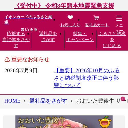
《受付中》 令和8年熊本地震緊急支援
イオンカードのふるさと納
税
お気に入り
返礼品カート
メニ
ュー
応援する
返礼品を
特集・
ふるさと納税
自治体をさが
さがす
キャンペーン
を
す
はじめる
重要なお知らせ
2026年7月9日
【重要】2026年10月のふる
さと納税制度改正に伴う影
響について
HOME
返礼品をさがす
おおいた豊後牛 サーロイ