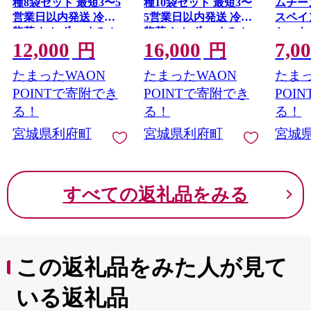
種8袋セット 最短3〜5
種10袋セット 最短3〜
ムチー
営業日以内発送 冷凍
5営業日以内発送 冷凍
スペイ
惣菜 おかず つまみ レ
惣菜 おかず つまみ レ
ケーキ
12,000
16,000
7,0
ンチン 湯煎 簡単 煮物
ンチン 湯煎 簡単 煮物
日以内
円
円
煮付 塩焼 [煮魚 焼き魚
煮付 塩焼 [煮魚 焼き魚
エ ムー
たまったWAON
たまったWAON
たまっ
patissi
塩焼 鮭 サバ さば さん
塩焼 鮭 サバ さば さん
スイー
ま ぶり ブリ かれい 金
ま ぶり ブリ かれい 金
POINTで寄附でき
POINTで寄附でき
POI
トリー
目鯛 冷凍 惣菜 おかず
目鯛 冷凍 惣菜 おかず
る！
る！
る！
リーム
つまみ レンチン 湯煎
つまみ レンチン 湯煎
ろ] 
宮城県利府町
宮城県利府町
宮城
簡単 煮物 煮付 焼魚]
簡単 煮物 煮付 焼魚]
宮城県利府町
宮城県利府町
すべての返礼品をみる
この返礼品をみた人が見て
いる返礼品