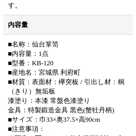
す。
内容量
■名称：仙台箪笥
■内容量：1点
■型番：KB-120
■産地名：宮城県 利府町
■材質：表面材：欅突板 / 引出し材：桐
（きり）無垢板
漆塗り：本漆 常盤色漆塗り
金具：特製鍛造金具 黒色(蟹牡丹柄)
■サイズ：巾33×奥37.5×高90cm
■注意事項：