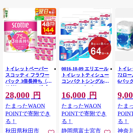
トイレットペーパー
0016-10-09 エリエール
トイレ
スコッティ フラワー
トイレットティシュー
72ロール
パック 3倍長持ち〈香
コンパクトシングル 8
6パック
り付〉4ロール(ダブ
ロール×8パック 64ロ
100m
28,000
16,000
9,0
ル)×12パック 日用品
ール 1.5倍巻 82.5m
FSC
円
円
最短翌日発送 [スコッ
トイレットペーパー
長巻タ
たまったWAON
たまったWAON
たまっ
ティ フラワーパック
シングル パルプ100％
100％
トイレットペーパー
香りつき 日用品 消耗
防災 
POINTで寄附でき
POINTで寄附でき
POI
日本製紙クレシア] 秋
品 備蓄
ペーパ
る！
る！
る！
田県秋田市
川県 
秋田県秋田市
静岡県富士宮市
神奈
トペー