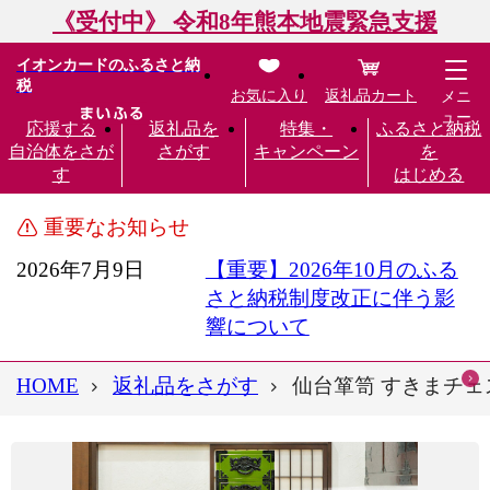
《受付中》 令和8年熊本地震緊急支援
イオンカードのふるさと納
税
お気に入り
返礼品カート
メニ
ュー
応援する
返礼品を
特集・
ふるさと納税
自治体をさが
さがす
キャンペーン
を
す
はじめる
重要なお知らせ
2026年7月9日
【重要】2026年10月のふる
さと納税制度改正に伴う影
響について
HOME
返礼品をさがす
仙台箪笥 すきまチェス