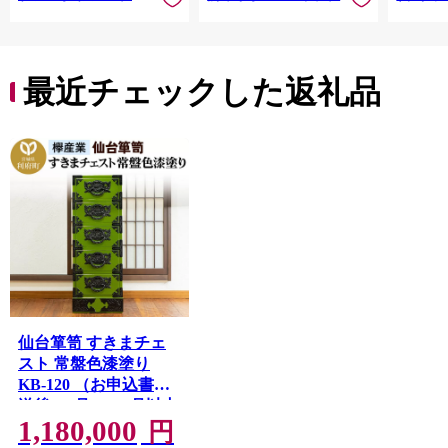
活雑貨
れっと
ち 長
便利 
最近チェックした返礼品
コ ト
ー 人
仙台箪笥 すきまチェ
スト 常盤色漆塗り
KB-120 （お申込書返
送後3ヶ月〜8ヶ月以内
1,180,000
でお届け） 欅産業 職
円
人 おすすめ 船箪笥 [イ