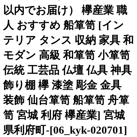
以内でお届け） 欅産業 職
人 おすすめ 船箪笥 [イン
テリア タンス 収納 家具 和
モダン 高級 和箪笥 小箪笥
伝統 工芸品 仏壇 仏具 神具
飾り棚 欅 漆塗 彫金 金具
装飾 仙台箪笥 船箪笥 舟箪
笥 宮城 利府 欅産業] 宮城
県利府町-[06_kyk-020701]