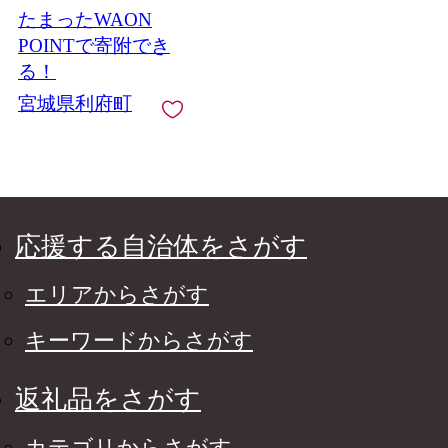
たまったWAON
ンテリア タンス 収納
家具 和 モダン 高級 和
POINTで寄附でき
箪笥 小箪笥 伝統 工芸
る！
品 仏壇 仏具 神具 飾り
宮城県利府町
棚 欅 漆塗 彫金 金具
装飾 仙台箪笥 船箪笥
舟箪笥 宮城 利府 欅産
業] 宮城県利府町
応援する自治体をさがす
エリアからさがす
キーワードからさがす
返礼品をさがす
カテゴリからさがす