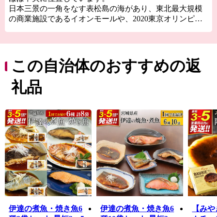
日本三景の一角をなす表松島の海があり、東北最大規模
の商業施設であるイオンモールや、2020東京オリンピッ
クサッカー競技の会場となった宮城スタジアム(グランデ
ィ・21)、敷地面積が日本一のJR東日本新幹線総合車両セ
ンター、東北楽天ゴールデンイーグルス2軍のホームスタ
ジアムとなる楽天イーグルス利府球場（中央公園野球
この自治体のおすすめの返
場）などがあり、自然・文化・産業が調和した町です。
礼品
伊達の煮魚・焼き魚6
伊達の煮魚・焼き魚6
【みや