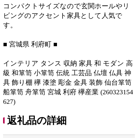
コンパクトサイズなので玄関ホールやリ
ビングのアクセント家具として人気で
す。
■ 宮城県 利府町 ■
インテリア タンス 収納 家具 和 モダン 高
級 和箪笥 小箪笥 伝統 工芸品 仏壇 仏具 神
具 飾り棚 欅 漆塗 彫金 金具 装飾 仙台箪笥
船箪笥 舟箪笥 宮城 利府 欅産業 (260323154
627)
返礼品の詳細