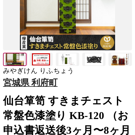
みやぎけん りふちょう
宮城県 利府町
仙台箪笥 すきまチェスト
常盤色漆塗り KB-120 （お
申込書返送後3ヶ月〜8ヶ月