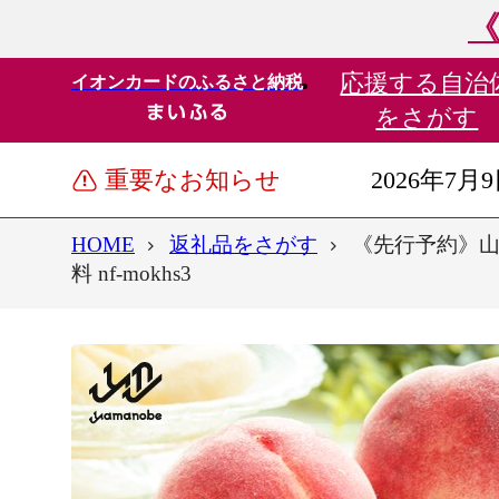
《
応援する
自治
イオンカードのふるさと納税
をさがす
重要なお知らせ
2026年7月
HOME
返礼品をさがす
《先行予約》山形
料 nf-mokhs3