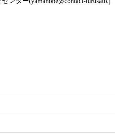
obe@contact-furusato.j