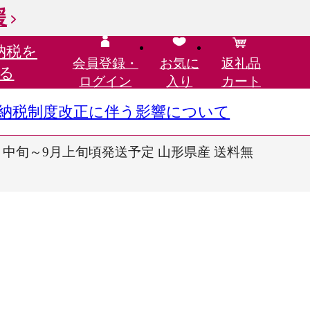
援
納税を
会員登録・
お気に
返礼品
る
ログイン
入り
カート
さと納税制度改正に伴う影響について
年8月中旬～9月上旬頃発送予定 山形県産 送料無