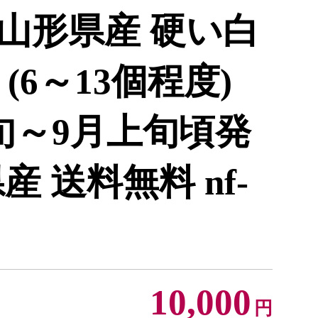
山形県産 硬い白
 (6～13個程度)
中旬～9月上旬頃発
 送料無料 nf-
10,000
円