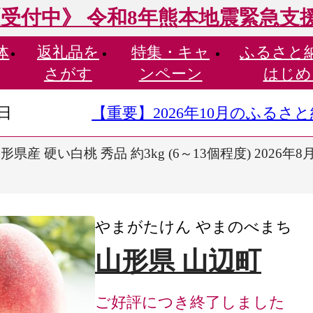
受付中》 令和8年熊本地震緊急支
体
返礼品を
特集・
キャ
ふるさと
さがす
ンペーン
はじめ
9日
【重要】2026年10月のふる
県産 硬い白桃 秀品 約3kg (6～13個程度) 2026
やまがたけん やまのべまち
山形県 山辺町
ご好評につき終了しました