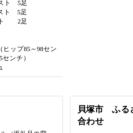
スト 5足
スト 5足
ト 2足
ヒップ85～98セン
65センチ）
ュ
貝塚市 ふる
合わせ