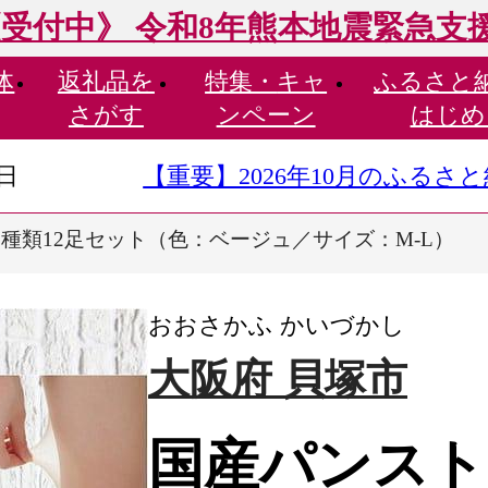
受付中》 令和8年熊本地震緊急支
体
返礼品を
特集・
キャ
ふるさと
さがす
ンペーン
はじめ
9日
【重要】2026年10月のふる
種類12足セット（色：ベージュ／サイズ：M-L）
おおさかふ かいづかし
大阪府 貝塚市
国産パンスト