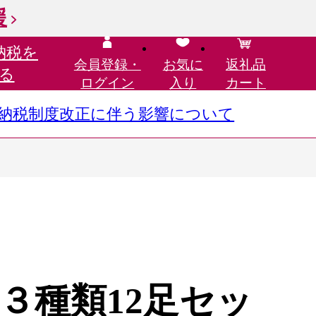
援
納税を
会員登録・
お気に
返礼品
る
ログイン
入り
カート
さと納税制度改正に伴う影響について
３種類12足セッ