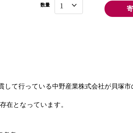
数量
一貫して行っている中野産業株式会社が貝塚
い存在となっています。
。
～～～