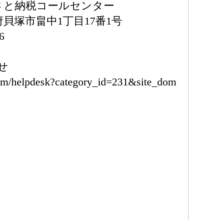
るさと納税コールセンター
阪府貝塚市畠中1丁目17番1号
6
せ
.com/helpdesk?category_id=231&site_dom