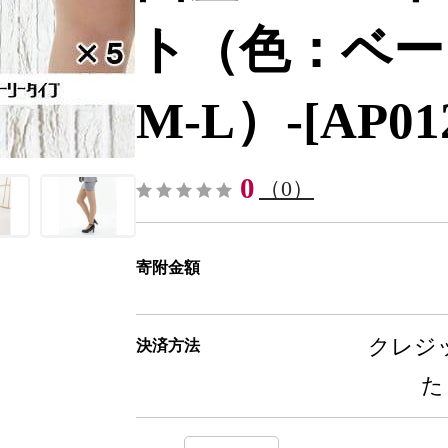
ト（色：ベー
M-L）-[AP01
0
（0）
寄附金額
クレジッ
決済方法
た