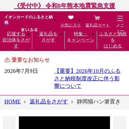
《受付中》 令和8年熊本地震緊急支援
イオンカードのふるさと納
税
お気に入り
返礼品カート
メニ
ュー
応援する
返礼品を
特集・
ふるさと納税
自治体をさが
さがす
キャンペーン
を
す
はじめる
重要なお知らせ
2026年7月9日
【重要】2026年10月のふる
さと納税制度改正に伴う影
響について
HOME
返礼品をさがす
静岡猫ハン箸置き