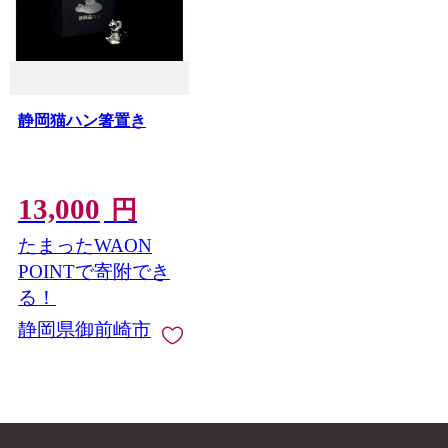
静岡猫ハン箸置き
13,000
円
たまったWAON
POINTで寄附でき
る！
静岡県御前崎市