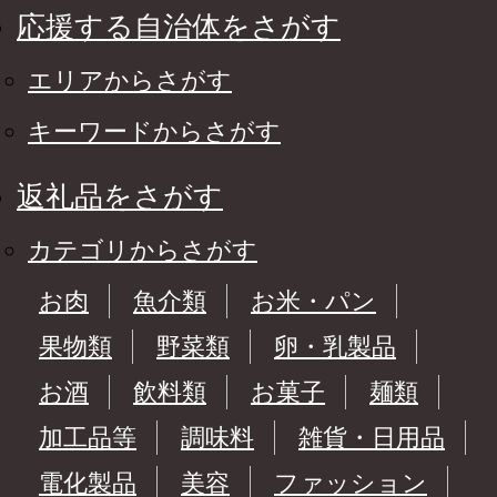
応援する自治体をさがす
エリアからさがす
キーワードからさがす
返礼品をさがす
カテゴリからさがす
お肉
魚介類
お米・パン
果物類
野菜類
卵・乳製品
お酒
飲料類
お菓子
麺類
加工品等
調味料
雑貨・日用品
電化製品
美容
ファッション