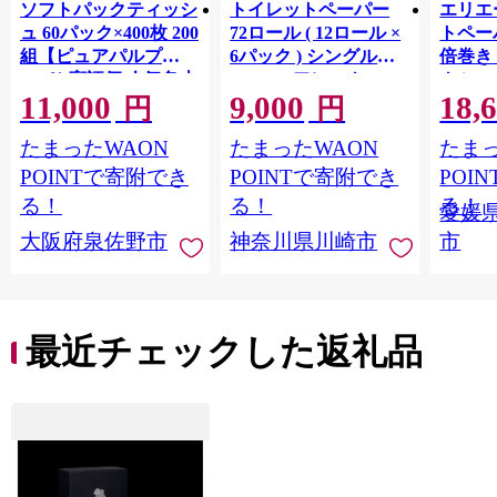
ソフトパックティッシ
トイレットペーパー
エリエ
ュ 60パック×400枚 200
72ロール ( 12ロール ×
トペー
組【ピュアパルプ
6パック ) シングル
倍巻き 
100％ 高評価 人気急上
100m コアレックス
ク i:n
11,000
9,000
18,
昇 まとめ買い 日用品
FSCリサイクルロール
（シン
円
円
常備品 てぃっしゅ 備
長巻タイプ 再生紙
× 6パ
たまったWAON
たまったWAON
たまっ
蓄 防災 箱なし】
100％ 日用品 消耗品
品 新生
010B1754
防災 備蓄 トイレット
媛県 
POINTで寄附でき
POINTで寄附でき
POI
ペーパー トイレ 神奈
る！
る！
る！
愛媛
川県 川崎市 トイレッ
大阪府泉佐野市
神奈川県川崎市
市
トペーパー 新生活 生
活雑貨 生活用品 とい
れっとぺーぱー 長持
ち 長巻き まとめ 非常
便利 サステナブル エ
最近チェックした返礼品
コ トイレットペーパ
ー 人気 おすすめ