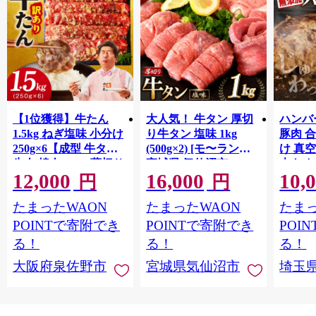
【1位獲得】牛たん
大人気！ 牛タン 厚切
ハンバー
1.5kg ねぎ塩味 小分け
り牛タン 塩味 1kg
豚肉 
250g×6【成型 牛タン
(500g×2) [モ〜ランド
け 真
牛肉 焼肉 BBQ 薄切り
宮城県 気仙沼市
大きめ
12,000
16,000
10,
ぎゅうたん スライス
20564660] 肉 牛肉 精肉
保存料
円
円
訳あり サイズ不揃
牛たん 牛タン塩 牛た
淡路島
たまったWAON
たまったWAON
たまっ
い】 G4721
ん塩 冷凍 焼肉 BBQ ア
ポーク 
ウトドア バーベキュ
き肉 
POINTで寄附でき
POINTで寄附でき
POI
ー 厚切り タン
ず 惣
る！
る！
る！
まみ 
大阪府泉佐野市
宮城県気仙沼市
埼玉
んのお
お中元
贈答