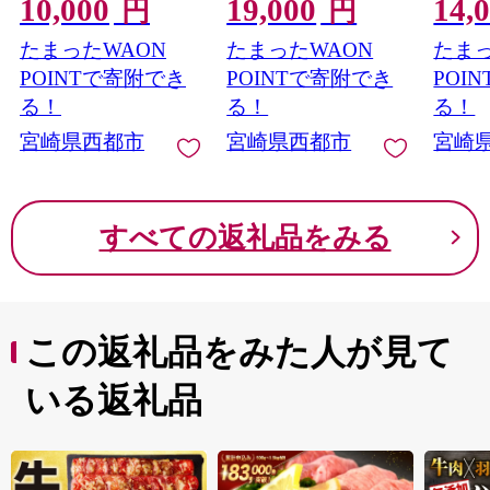
10,000
19,000
14,
身 鶏モモ肉 国産
理大臣賞4連覇＜47-
も身 
円
円
15b＞
たまったWAON
たまったWAON
たまっ
POINTで寄附でき
POINTで寄附でき
POI
る！
る！
る！
宮崎県西都市
宮崎県西都市
宮崎
すべての返礼品をみる
この返礼品をみた人が見て
いる返礼品