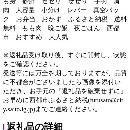
も身 砂肝 セセリ せせり 手羽 肩
肉 大容量 小分け レバー 真空パッ
ク お弁当 おかず ふるさと納税 送料
無料 もも肉 晩ご飯 夜ごはん 西都
市 おすすめ 大人気
※返礼品受け取り後、すぐに開封し、状態
をご確認ください。
発送等には万全を期しておりますが、品質
に不都合がございましたら画像を添付い
ただき、お手元の『返礼品を破棄せずに』
お早めに西都市ふるさと納税(furusato@cit
y.saito.lg.jp)までご連絡ください。
返礼品の詳細