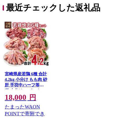
最近チェックした返礼品
宮崎県産若鶏 6種 合計
4.2kg 小分け もも肉 砂
肝 手羽中ハーフ等々6
種 小分け 15パック＜
18,000
70-11a＞
円
たまったWAON
POINTで寄附でき