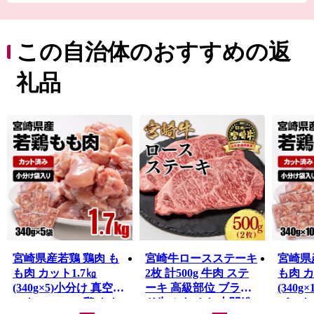
本最大の319基の古墳が集まる国の特別史跡「西都原（さ
いとばる）古墳群」や、天正遣欧少年使節の正使として
ローマ法王に謁見した伊東マンショが誕生した国の史跡
この自治体のおすすめの返
「都於郡（とのこおり）城跡」があるなど歴史ロマンあ
ふれるまちです。
礼品
西都原台地には、春は桜・菜の花、夏はひまわり、秋は
コスモス約300万本が咲き誇り、年間約100万人の観光客
が訪れる県内でも有数の観光地です。また、野球やサッ
カーをはじめとした多くのプロ・アマチュアチームのス
ポーツキャンプ地としても知られています。
温暖な気候と豊かな大地から生み出される農畜産物は、
全国でも高く評価されています。
宮崎県産若鶏 鶏肉 も
宮崎牛ロースステーキ
宮崎県
も肉 カット1.7㎏
2枚 計500g 牛肉 ステ
も肉 カ
(340g×5)小分け 真空パ
ーキ 高級部位 ブラン
(340g
ック＜65-2a＞鶏 もも
ド牛 ミヤチク 内閣総
パック＜