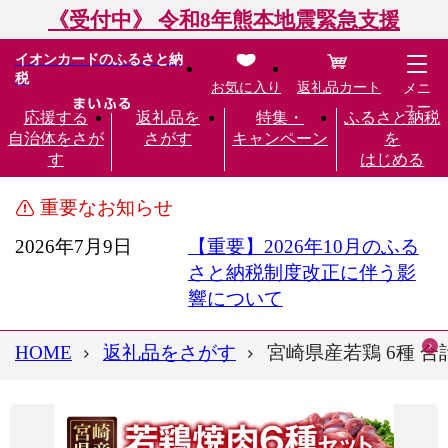
《受付中》 令和8年熊本地震緊急支援
イオンカードのふるさと納
税
お気に入り
返礼品カート
メニ
ュー
応援する
返礼品を
特集・
ふるさと納税
自治体をさが
さがす
キャンペーン
を
す
はじめる
重要なお知らせ
2026年7月9日
【重要】2026年10月のふる
さと納税制度改正に伴う影
響について
HOME
返礼品をさがす
宮崎県産若鶏 6種 合計