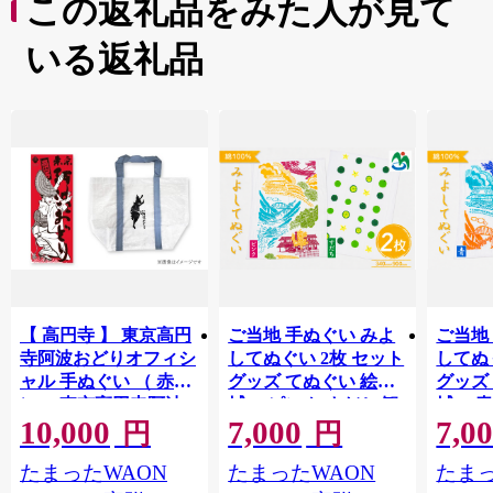
この返礼品をみた人が見て
いる返礼品
【 高円寺 】 東京高円
ご当地 手ぬぐい みよ
ご当地
寺阿波おどりオフィシ
してぬぐい 2枚 セット
してぬ
ャル 手ぬぐい （ 赤
グッズ てぬぐい 絵手
グッズ
）・ 東京高円寺阿波
拭い ピンク すだち 観
拭い 青
10,000
7,000
7,0
おどりオフィシャル
光 景色 かずら橋 落合
色 か
円
円
ショッパーバッグ セ
集落 古民家 大歩危峡
古民家
たまったWAON
たまったWAON
たまっ
ット 【2026年版】 描
百年蔵 阿波池田たば
蔵 阿