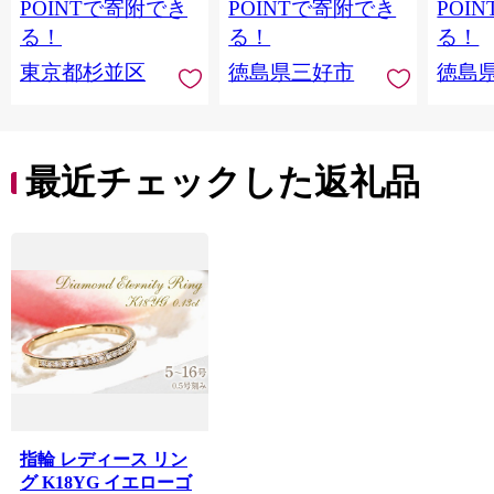
き下ろし 書き下ろし
こ資料館 阿波池田本
料館 
POINTで寄附でき
POINTで寄附でき
POI
限定デザイン アート
町通り いけだ阿波お
り い
る！
る！
る！
ワーク オリジナルグ
どり お土産 日用品 フ
お土産
東京都杉並区
徳島県三好市
徳島
ッズ
ァッション おしゃれ
ション
綿 徳島県 三好市 みよ
島県 
し さかなやデザイン
かなや
最近チェックした返礼品
指輪 レディース リン
グ K18YG イエローゴ