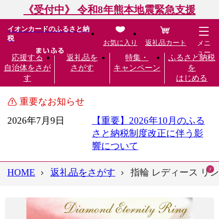
《受付中》 令和8年熊本地震緊急支援
イオンカードのふるさと納
税
お気に入り
返礼品カート
メニ
ュー
応援する
返礼品を
特集・
ふるさと納税
自治体をさが
さがす
キャンペーン
を
す
はじめる
重要なお知らせ
2026年7月9日
【重要】2026年10月のふる
さと納税制度改正に伴う影
響について
HOME
返礼品をさがす
指輪 レディース リング