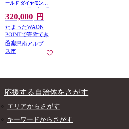
ールド ダイヤモンド
0.13ct ハーフエタニテ
320,000
ィ 華奢 極細 細身 18金
円
リング ダイヤ ジュエ
たまったWAON
リー 山梨県 南アルプ
ス市 【f200-k18yg】
POINTで寄附でき
ALPAZ204
る！
山梨県南アルプ
ス市
応援する自治体をさがす
エリアからさがす
キーワードからさがす