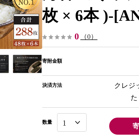
枚 × 6本 )-[AN
0
（0）
寄附金額
クレジッ
決済方法
た
数量