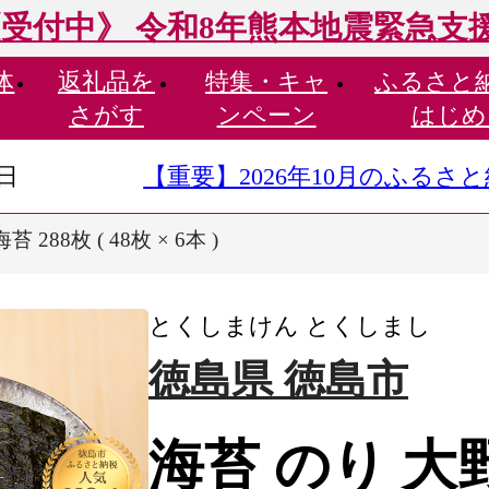
受付中》 令和8年熊本地震緊急支
体
返礼品を
特集・
キャ
ふるさと
さがす
ンペーン
はじめ
9日
【重要】2026年10月のふる
288枚 ( 48枚 × 6本 )
とくしまけん とくしまし
徳島県 徳島市
海苔 のり 大野海