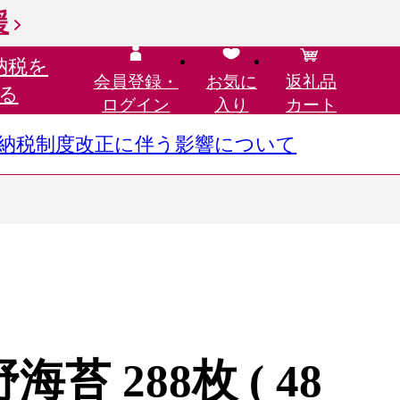
援
納税を
会員登録・
お気に
返礼品
る
ログイン
入り
カート
さと納税制度改正に伴う影響について
苔 288枚 ( 48