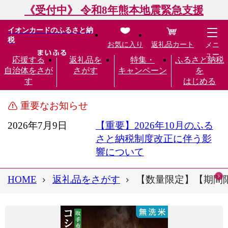
《受付中》 令和8年熊本地震緊急支援
イオンカードのふるさと納
税
お気に入り
返礼品カート
メニ
ュー
応援する
返礼品を
特集・
ふるさと納税
自治体をさが
さがす
キャンペーン
を
す
はじめる
重要なお知らせ
2026年7月9日
【重要】2026年10月のふる
さと納税制度改正に伴う影
響について
HOME
返礼品をさがす
【数量限定】【期間限定