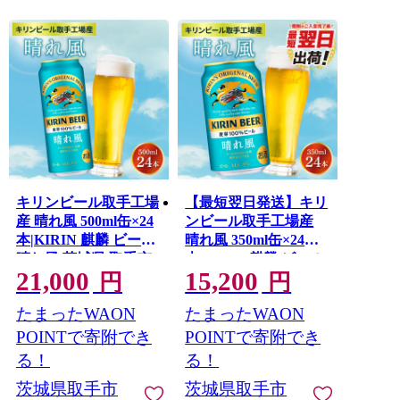
た、東京藝術大学取手校地があることから、アートのあ
るまちづくりを推進しています。当市のふるさと納税の
お礼品は、多くの人に取手の魅力を感じていただけるよ
う、企業製品だけではなく、地元の美味しい特産品や体
験型のお礼品をご用意しております。
ふるさと納税を通じて、取手市の応援をどうぞよろしく
お願いいたします。
・GW期間中は事業者休業等の都合により、通常より発
キリンビール取手工場
【最短翌日発送】キリ
送・問合せ回答まで時間を要する場合がございますの
産 晴れ風 500ml缶×24
ンビール取手工場産
で、予めご了承ください。
本|KIRIN 麒麟 ビール
晴れ風 350ml缶×24
・GW期間含め、長期不在にする場合は寄附時にコメント
晴れ風 茨城県 取手市
本|KIRIN 麒麟 ビール
欄等にご不在期間の記載をお願いいたします。
21,000
15,200
（AB039-1）
晴れ風 最短翌日 スピ
円
円
・品質保持のため、長期不在等の理由により寄附者様都
ード発送 茨城県 取手
合で返礼品が持ち戻りとなった場合、再発送はいたしか
たまったWAON
たまったWAON
市（ZA017-2）
ねます。予めご了承ください。
POINTで寄附でき
POINTで寄附でき
る！
る！
茨城県取手市
茨城県取手市