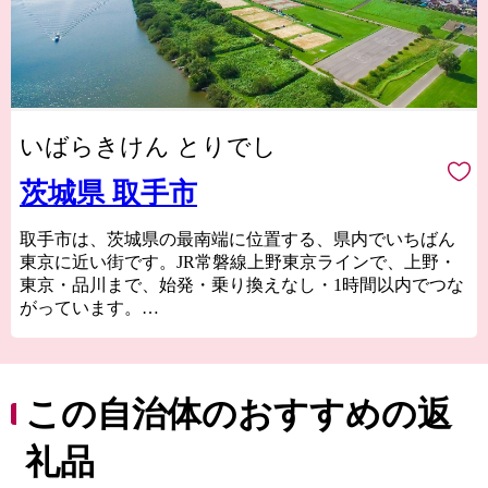
いばらきけん とりでし
茨城県 取手市
取手市は、茨城県の最南端に位置する、県内でいちばん
東京に近い街です。JR常磐線上野東京ラインで、上野・
東京・品川まで、始発・乗り換えなし・1時間以内でつな
がっています。
また、南を利根川、北を小貝川に囲まれた、水と自然の
豊かな街でもあります。各所で楽しめる四季折々の美し
い風景は、とても東京から1時間圏内とは思えません。ど
この自治体のおすすめの返
こか懐かしい、けれど新しい風景がここにはあります。
礼品
取手には、交通利便性やこの地を流れる水の良さなどか
ら、多くの大企業の事務所・工場が立地しています。ま