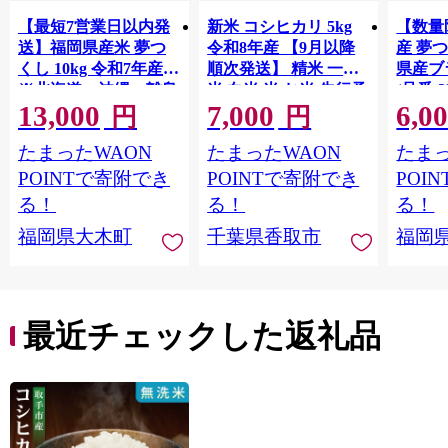
【最短7営業日以内発
新米 コシヒカリ 5kg
【数量
送】福岡県産米 夢つ
令和8年産 【9月以降
産 夢つ
くし 10kg 令和7年産
順次発送】 精米 一等
県産ブラ
※北海道・沖縄・離島
米 白米 米 お米 先行予
(品番:3
13,000
7,000
6,0
は配送不可 |【精米 単
約 数量 限定 こしひか
円
円
一米 単一原料米 7年産
り 5キロ 米5kg ごはん
たまったWAON
たまったWAON
たまっ
国産 お米 ブランド米
こめ コメ はくまい お
5kg × 2 ゆめつくし】
米マイスター 厳選 予
POINTで寄附でき
POINTで寄附でき
POI
CY009_01
約 白飯 ※ okome kome
る！
る！
る！
おむすび おにぎり 国
福岡県大木町
千葉県香取市
福岡
産 飯 おこめ 取り寄せ
弁当 家計応援 千葉県
産 R8 2026年 産 千葉
千葉県 香取市
最近チェックした返礼品