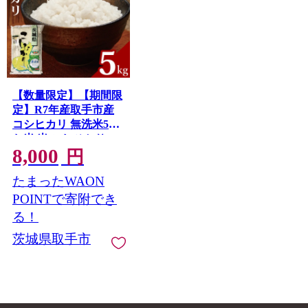
【数量限定】【期間限
定】R7年産取手市産
コシヒカリ 無洗米5kg|
お米 米 こしひかり コ
8,000
シヒカリ 白米 無洗米
円
茨城県 取手市
たまったWAON
（BS005）
POINTで寄附でき
る！
茨城県取手市