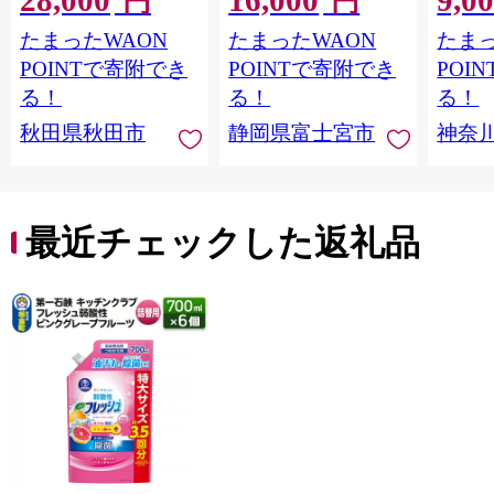
円
円
最短翌日発送 [スコッ
トイレットペーパー
長巻タ
たまったWAON
たまったWAON
たまっ
ティ フラワーパック
シングル パルプ100％
100％
トイレットペーパー
香りつき 日用品 消耗
防災 
POINTで寄附でき
POINTで寄附でき
POI
日本製紙クレシア] 秋
品 備蓄
ペーパ
る！
る！
る！
田県秋田市
川県 
秋田県秋田市
静岡県富士宮市
神奈
トペー
活雑貨
れっと
ち 長
便利 
最近チェックした返礼品
コ ト
ー 人