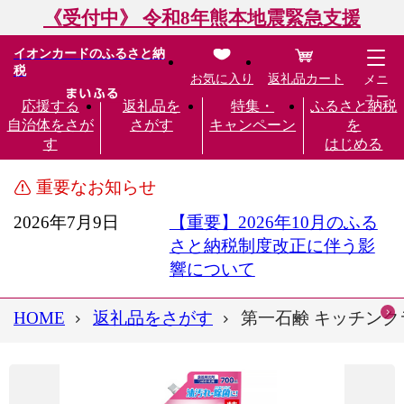
《受付中》 令和8年熊本地震緊急支援
イオンカードのふるさと納
税
お気に入り
返礼品カート
メニ
ュー
応援する
返礼品を
特集・
ふるさと納税
自治体をさが
さがす
キャンペーン
を
す
はじめる
重要なお知らせ
2026年7月9日
【重要】2026年10月のふる
さと納税制度改正に伴う影
響について
HOME
返礼品をさがす
第一石鹸 キッチンクラ