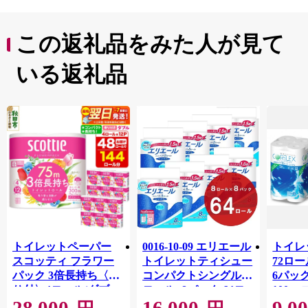
の文化が高く評価され、関東初の重要文化的景観に選定
されています。
この返礼品をみた人が見て
いる返礼品
トイレットペーパー
0016-10-09 エリエール
トイレ
スコッティ フラワー
トイレットティシュー
72ロール
パック 3倍長持ち〈香
コンパクトシングル 8
6パック
り付〉4ロール(ダブ
ロール×8パック 64ロ
100m
28,000
16,000
9,0
ル)×12パック 日用品
ール 1.5倍巻 82.5m
FSC