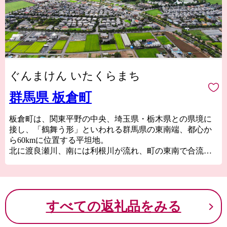
ぐんまけん いたくらまち
群馬県 板倉町
板倉町は、関東平野の中央、埼玉県・栃木県との県境に
接し、「鶴舞う形」といわれる群馬県の東南端、都心か
ら60kmに位置する平坦地。
北に渡良瀬川、南には利根川が流れ、町の東南で合流し
ています。
群馬県下で最も温暖な地域で、豊富な水と緑に恵まれた
県内有数の穀倉地帯です。
また、東に広がる約33㎢もの広大な渡良瀬遊水地は、ラ
すべての返礼品をみる
ムサール条約登録湿地として現在も多様な動植物の生息
地となっています。
さらに、利根川・渡良瀬川合流域は、水と共生する生業