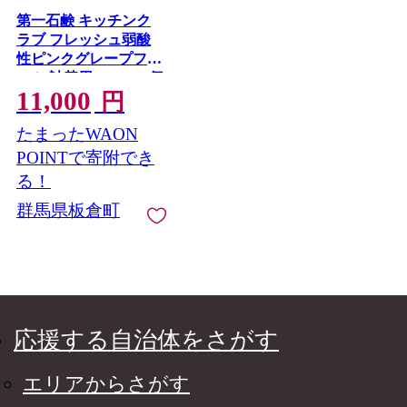
第一石鹸 キッチンク
ラブ フレッシュ弱酸
性ピンクグレープフル
ーツ 詰替用 700ml×6個
11,000
円
たまったWAON
POINTで寄附でき
る！
群馬県板倉町
応援する自治体をさがす
エリアからさがす