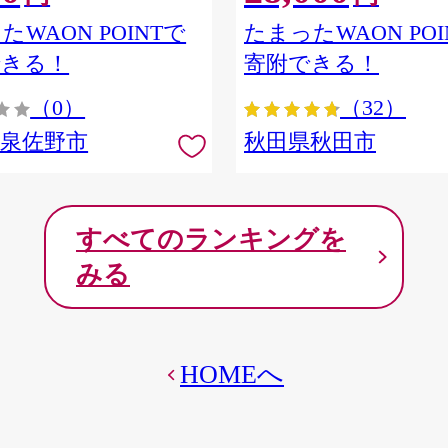
ア] 秋田県秋田市
たWAON POINTで
たまったWAON POI
できる！
寄附できる！
（0）
（32）
府泉佐野市
秋田県秋田市
すべてのランキングを
みる
HOMEへ