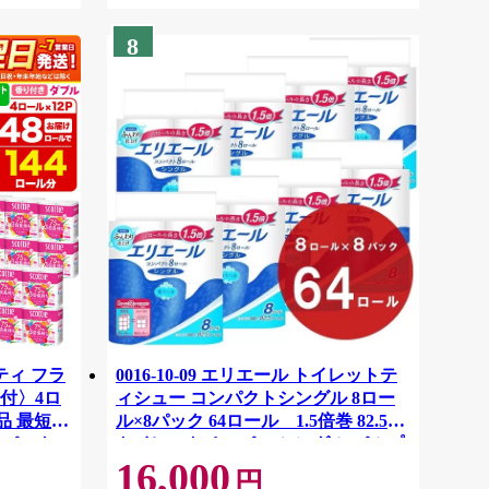
8
ティ フラ
0016-10-09 エリエール トイレットテ
付〉4ロ
ィシュー コンパクトシングル 8ロー
品 最短翌
ル×8パック 64ロール 1.5倍巻 82.5m
ーパック
トイレットペーパー シングル パルプ
16,000
紙クレシ
100％ 香りつき 日用品 消耗品 備蓄
円