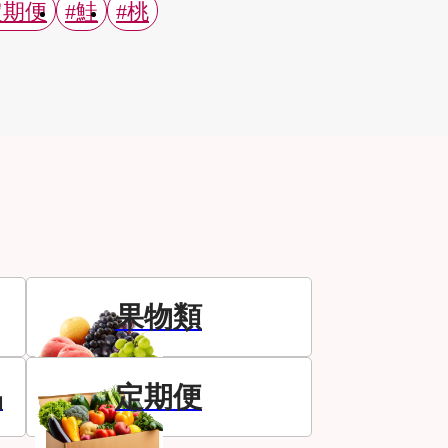
定期便
#鮭
#桃
果物類
品
定期便