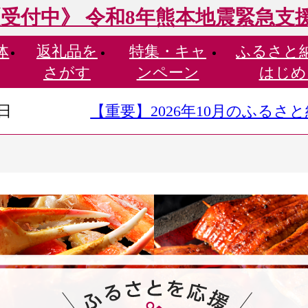
受付中》 令和8年熊本地震緊急支
体
返礼品を
特集・
キャ
ふるさと
さがす
ンペーン
はじめ
9日
【重要】2026年10月のふる