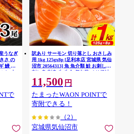
国産うなぎ
訳あり サーモン 切り落とし おさしみ
大きさ の
用 1kg 125gx8p [足利本店 宮城県 気仙
 鰻 ふ
沼市 20564313] 魚 魚介類 鮭 お刺し身
ぶし 人
刺し身 刺身 生 生食 個包装 チリ銀鮭
11,500
税 冷凍
銀鮭 海鮮 海鮮丼 魚介
円
NTで
たまったWAON POINTで
寄附できる！
（2）
宮城県気仙沼市