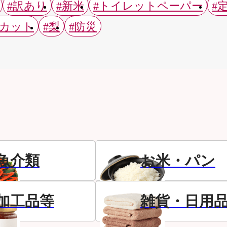
#訳あり
#新米
#トイレットペーパー
#
スカット
#梨
#防災
魚介類
お米・パン
加工品等
雑貨・日用