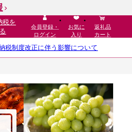
援
納税を
会員登録・
お気に
返礼品
る
ログイン
入り
カート
さと納税制度改正に伴う影響について