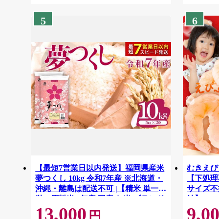
5
6
【最短7営業日以内発送】福岡県産米
むきえび 
夢つくし 10kg 令和7年産 ※北海道・
【下処理不
沖縄・離島は配送不可 |【精米 単一米
サイズ不
単一原料米 7年産 国産 お米 ブランド
結】 G41
13,000
9,0
米 5kg × 2 ゆめつくし】CY009_01
円