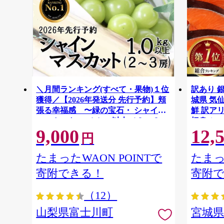
＼月間ランキング(すべて・果物)１位
訳あり 銀
獲得／【2026年発送分 先行予約】頬
城県 気仙沼
張る幸福感 〜緑の宝石・ シャイン
鮮 訳アリ
マスカット 〜 １ｋｇ以上（２〜３
切身 シャ
9,000
12,
房） フルーツ 山梨県産 果物 くだも
ず 弁当 
円
の シャイン マスカット ぶどう ブド
わけあり
ウ 葡萄 大粒 種なし 先行予約 富士川
たまったWAON POINTで
たまっ
町 10000円 一万円 9000円 九千円
寄附できる！
寄附
（12）
山梨県富士川町
宮城