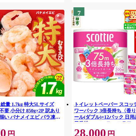
7
総量 1.7kg 特大5Lサイズ
トイレットペーパー スコッ
要 小分け 850g×2P 訳あり
ワーパック 3倍長持ち〈香り
揃い バナメイエビ バラ凍
ール(ダブル)×12パック 日用
42
日発送 [スコッティ フラワ
00
28,000
トイレットペーパー 日本製
円
円