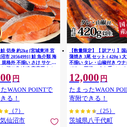
鮭 切身 約2kg [宮城東洋 宮
【数量限定】【 訳アリ 】
市 20564991] 鮭 魚介類 海
蒲焼き 3尾 セット ( 420g ) 
 規格外 不揃い さけ サケ 鮭
不揃い タレ・山椒付き ウナギ
ケ 切り身 冷凍 家庭用 おか
ぞろい 不揃い うな重 ひつま
500
12,000
支援 サーモン 銀鮭切り身 魚
気 茨城 八千代町 ふるさと納
円
円
[SF951ya]
たWAON POINTで
たまったWAON POI
できる！
寄附できる！
（7）
（25）
県気仙沼市
茨城県八千代町