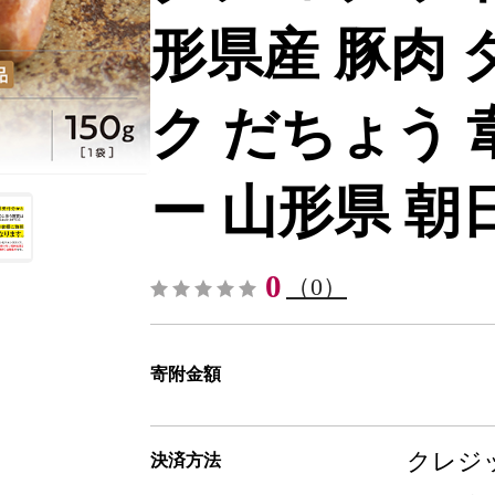
形県産 豚肉 
ク だちょう
ー 山形県 朝日町
0
（0）
寄附金額
クレジッ
決済方法