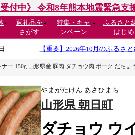
受付中》 令和8年熊本地震緊急支
体
返礼品を
特集・
キャ
ふるさと
さがす
ンペーン
はじめ
9日
【重要】2026年10月のふる
ナー 150g 山形県産 豚肉 ダチョウ肉 ポーク だち
やまがたけん あさひまち
山形県 朝日町
ダチョウ ウイン