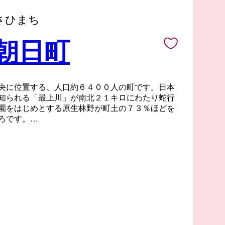
さひまち
 朝日町
央に位置する、人口約６４００人の町です。日本
知られる「最上川」が南北２１キロにわたり蛇行
園をはじめとする原生林野が町土の７３％ほどを
ろです。
岸段丘は、果樹栽培に適した肥沃な土地で、１３
りんごは町のシンボルとなっています。そのほか
つくられるワインなど誇れる宝がたくさんあり、
営みを続けています。
はじめ、観光や教育など、まだまだ力を入れてい
ります。朝日町の「これから」をぜひふるさと納
い。ステキな田舎の未来を一緒につくりましょ