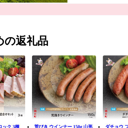
めの返礼品
ロック 3種
荒びき ウインナー 150g 山形
ダチョウ フ