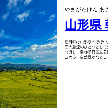
やまがたけん あ
山形県
朝日町は山形県のほぼ中
三大急流のひとつとして
北流し、磐梯朝日国立公
占める、自然豊かなとこ
最上川の両岸に沿った河
０年以上の栽培歴を持つ
にも、良質なブドウから
町民一人ひとりが誠実な
小さい町ながら、農業を
きたいことがたくさんあ
税寄付で応援してくださ
う。