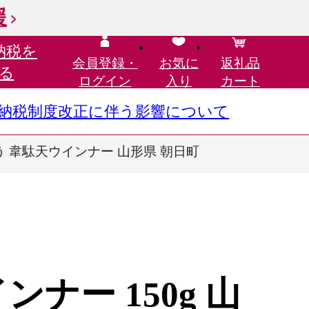
援
納税を
会員登録・
お気に
返礼品
る
ログイン
入り
カート
さと納税制度改正に伴う影響について
ょう 韋駄天ウインナー 山形県 朝日町
ナー 150g 山