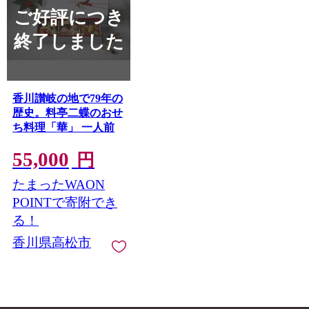
ご好評につき
終了しました
香川讃岐の地で79年の
歴史。料亭二蝶のおせ
ち料理「華」 一人前
55,000
円
たまったWAON
POINTで寄附でき
る！
香川県高松市