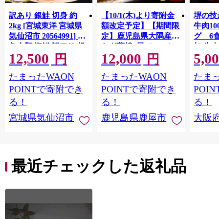
訳あり 銀鮭 切身 約
【10/1(木)より寄附金
堺の技
2kg [宮城東洋 宮城県
額改定予定】【期間限
牛肉1
気仙沼市 20564991] 鮭
定】鹿児島県大隅産う
グ 6
魚介類 海鮮 訳アリ 規
なぎ蒲焼4尾（400g）
加 牛
12,500
12,000
5,0
格外 不揃い さけ サケ
ット 6
円
円
鮭切身 シャケ 切り身
メ 温
たまったWAON
たまったWAON
たまっ
冷凍 家庭用 おかず 弁
菜 簡
当 支援 サーモン 銀鮭
すめ 
POINTで寄附でき
POINTで寄附でき
POI
切り身 魚 わけあり
取り寄
る！
る！
る！
料 ふ
宮城県気仙沼市
鹿児島県鹿屋市
大阪
堺市】
最近チェックした返礼品