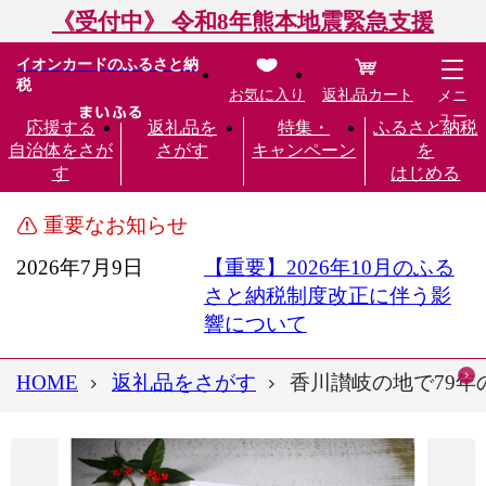
《受付中》 令和8年熊本地震緊急支援
イオンカードのふるさと納
税
お気に入り
返礼品カート
メニ
ュー
応援する
返礼品を
特集・
ふるさと納税
自治体をさが
さがす
キャンペーン
を
す
はじめる
重要なお知らせ
2026年7月9日
【重要】2026年10月のふる
さと納税制度改正に伴う影
響について
HOME
返礼品をさがす
香川讃岐の地で79年