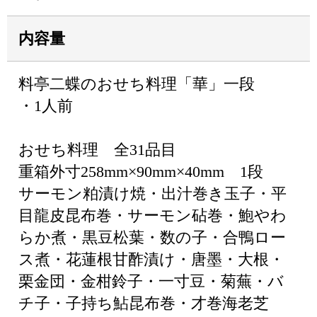
内容量
料亭二蝶のおせち料理「華」一段
・1人前
おせち料理 全31品目
重箱外寸258mm×90mm×40mm 1段
サーモン粕漬け焼・出汁巻き玉子・平
目龍皮昆布巻・サーモン砧巻・鮑やわ
らか煮・黒豆松葉・数の子・合鴨ロー
ス煮・花蓮根甘酢漬け・唐墨・大根・
栗金団・金柑鈴子・一寸豆・菊蕪・バ
チ子・子持ち鮎昆布巻・才巻海老芝