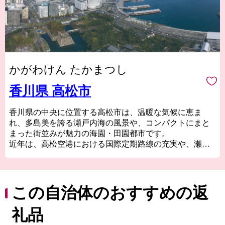
かがわけん たかまつし
香川県 高松市
香川県の中央に位置する高松市は、温暖な気候に恵ま
れ、多島美を誇る瀬戸内海の風景や、コンパクトにまと
まった街並みが魅力の海園・田園都市です。
近年は、高松空港における国際定期路線の充実や、瀬戸
内国際芸術祭などでの認知度アップにより、世界最大規
模の旅行予約サイトが発表した、訪れるべき目的地トッ
プ１０に日本で唯一「高松」が選出されるなど、国内外
から注目が高まっています。
この自治体のおすすめの返
誰もが訪れたくなる街、そして住みたくなる街へ。皆様
のお越しをお待ちしています。
礼品