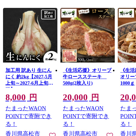
加工用 訳あり 生にん
《生活応援》オリーブ
《生活
にく 約2kg【2027-5月
牛ロースステーキ
オリー
上旬～2027-6月上旬配
500g(2枚入り)
1000ｇ
送】
8,000
20,000
20,
円
円
たまったWAON
たまったWAON
たまっ
POINTで寄附でき
POINTで寄附でき
POI
る！
る！
る！
香川県高松市
香川県高松市
香川