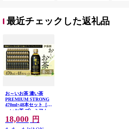
子ども
田市】
最近チェックした返礼品
お～いお茶 濃い茶
PREMIUM STRONG
470ml×48本セット［お
ーいお茶 プレミアム
ストロング ペットボ
18,000
円
トル ケース 箱 伊藤園
静岡］