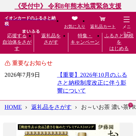
《受付中》 令和8年熊本地震緊急支援
イオンカードのふるさと納
税
お気に入り
返礼品カート
メニ
ュー
応援する
返礼品を
特集・
ふるさと納税
自治体をさが
さがす
キャンペーン
を
す
はじめる
重要なお知らせ
2026年7月9日
【重要】2026年10月のふる
さと納税制度改正に伴う影
響について
HOME
返礼品をさがす
お～いお茶 濃い茶PR