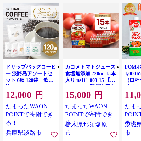
ドリップバッグコーヒ
カゴメトマトジュース
POM
ー 淡路島アソートセ
食塩無添加 720ml 15本
1,00
ット 6種 120袋 飲み
入り ns111-003-15 【
（口栓
比べ コーヒー
KAGOME 那須塩原市
【ジュ
12,000
15,000
11,
ギフト トマト 野菜 ジ
Ｍ 爽
円
円
ュース 飲料 ドリンク
ジ 果汁
たまったWAON
たまったWAON
たまっ
健康 GABA 血圧 コレ
ンス 
ステロール】
ンド 
POINTで寄附でき
POINTで寄附でき
POI
庫 ド
る！
る！
る！
栃木県那須塩原
茨城
入れし
兵庫県淡路市
市
市
アタイ
き フ