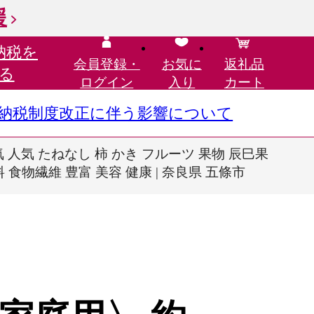
援
納税を
会員登録・
お気に
返礼品
る
ログイン
入り
カート
さと納税制度改正に伴う影響について
気 人気 たねなし 柿 かき フルーツ 果物 辰巳果
食物繊維 豊富 美容 健康 | 奈良県 五條市