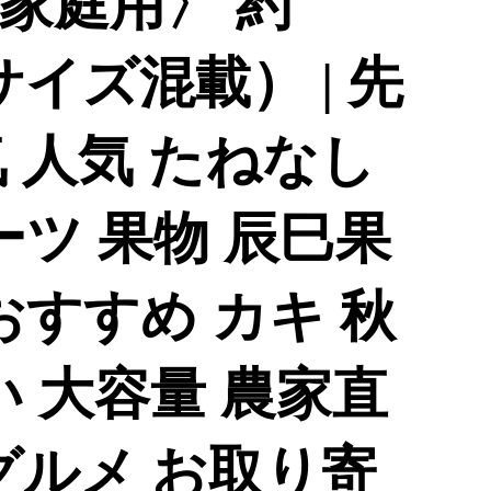
家庭用〉 約
Lサイズ混載） | 先
 人気 たねなし
ーツ 果物 辰巳果
おすすめ カキ 秋
い 大容量 農家直
グルメ お取り寄