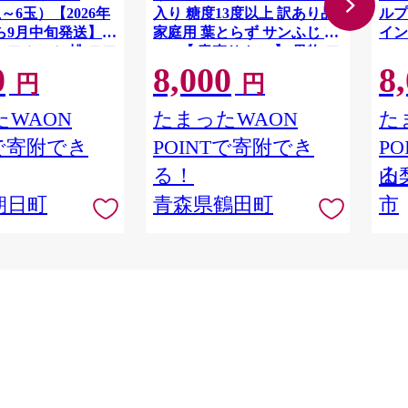
3玉～6玉）【2026年
入り 糖度13度以上 訳あり品
ルプ
ら9月中旬発送】
家庭用 葉とらず サンふじ 約
イン
 フルーツ 桃 モモ
3kg 【 青森りんご 】 果物 フ
1.
0
8,000
8
ALP
料無料
ルーツ 産地直送 糖度測定 褐
円
円
変 チェック 贈り物 年末 挨拶
WAON
たまったWAON
た
Tで寄附でき
POINTで寄附でき
P
る！
る
山
朝日町
青森県鶴田町
市