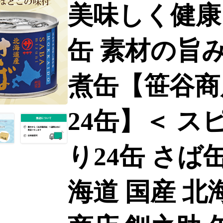
美味しく健康
缶 素材の旨
煮缶【笹谷商
24缶】＜ ス
り24缶 さば缶
海道 国産 北