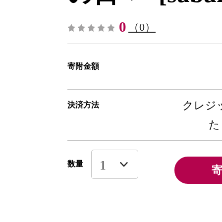
0
（0）
寄附金額
クレジッ
決済方法
た
数量