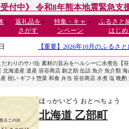
受付中》 令和8年熊本地震緊急支
体
返礼品を
特集・
キャ
ふるさと
さがす
ンペーン
はじめ
9日
【重要】2026年10月のふる
こだわりのサバ缶 素材の旨みをヘルシーに水煮缶【笹
国産 北海道産 道産 笹谷商店 釧之助 缶詰 魚介 魚介類 
産 祝い ギフト惣菜 和食 弁当 笹谷商店 水煮 塩 晩酌
ほっかいどう おとべちょう
北海道 乙部町