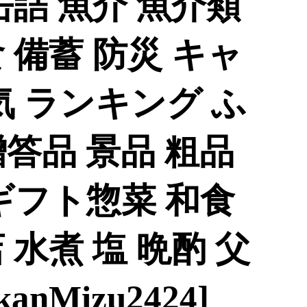
缶詰 魚介 魚介類
 備蓄 防災 キャ
気 ランキング ふ
答品 景品 粗品
ギフト惣菜 和食
 水煮 塩 晩酌 父
anMizu2424]