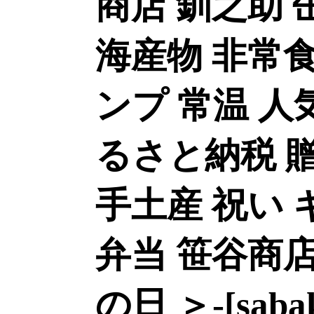
商店 釧之助 
海産物 非常食
ンプ 常温 人
るさと納税 贈
手土産 祝い 
弁当 笹谷商店
の日 ＞-[sabak