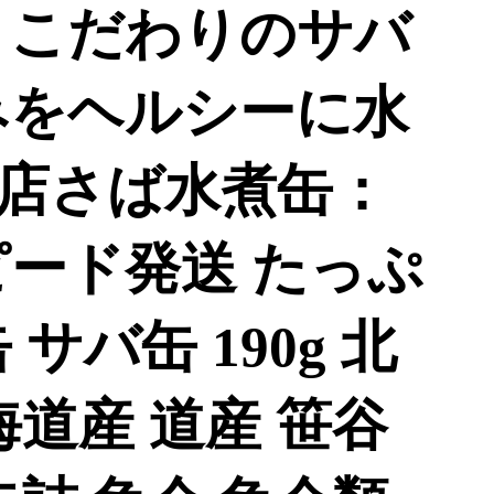
 こだわりのサバ
みをヘルシーに水
店さば水煮缶：
ピード発送 たっぷ
 サバ缶 190g 北
海道産 道産 笹谷