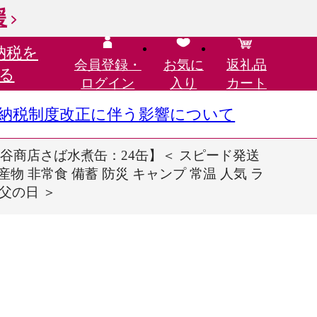
援
納税を
会員登録・
お気に
返礼品
る
ログイン
入り
カート
さと納税制度改正に伴う影響について
谷商店さば水煮缶：24缶】＜ スピード発送
海産物 非常食 備蓄 防災 キャンプ 常温 人気 ラ
 父の日 ＞