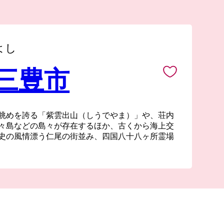
よし
 三豊市
眺めを誇る「紫雲出山（しうでやま）」や、荘内
々島などの島々が存在するほか、古くから海上交
史の風情漂う仁尾の街並み、四国八十八ヶ所霊場
交流施設や海・里・山の幸を活かしたマルシェも
近年ではSNSをきっかけに多くの人が訪れるよう
ぶがはま）ですが、その景観は古くから地元の皆
てきました。
た三豊市では様々な文化、歴史が多様に存在して
ならず海外からも多くのお客様が訪れています
っと多くの方に知ってもらい、その魅力を感じて