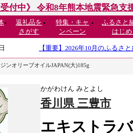
受付中》 令和8年熊本地震緊急支
体
返礼品を
特集・
キャ
ふるさと
さがす
ンペーン
はじめ
9日
【重要】2026年10月のふる
ンオリーブオイルJAPAN(大)185g
かがわけん みとよし
香川県 三豊市
エキストラバ