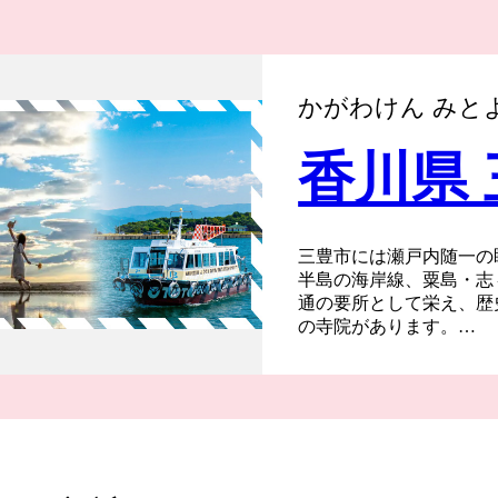
かがわけん みと
香川県
三豊市には瀬戸内随一の
半島の海岸線、粟島・志
通の要所として栄え、歴
の寺院があります。
また道の駅や温泉などの
盛んに行われています。
になった父母ヶ浜（ちち
さんの手によって守られ
７つの町が合併し誕生し
います。近年は国内のみ
が、三豊市をこれからも