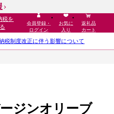
援
納税を
会員登録・
お気に
返礼品
る
ログイン
入り
カート
さと納税制度改正に伴う影響について
ージンオリーブ