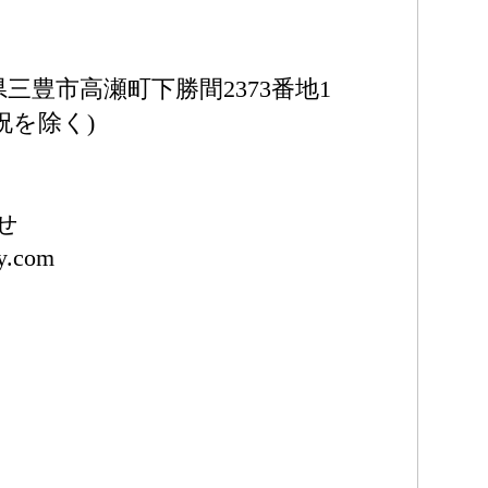
川県三豊市高瀬町下勝間2373番地1
日祝を除く)
せ
ty.com