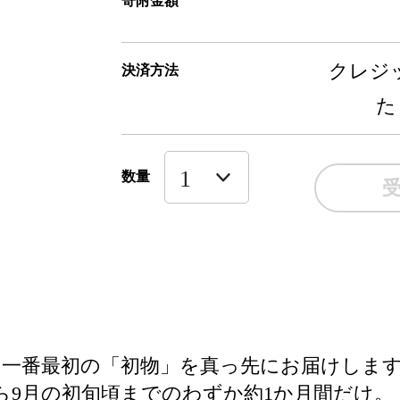
寄附金額
クレジッ
決済方法
た
数量
一番最初の「初物」を真っ先にお届けしま
ら9月の初旬頃までのわずか約1か月間だけ。