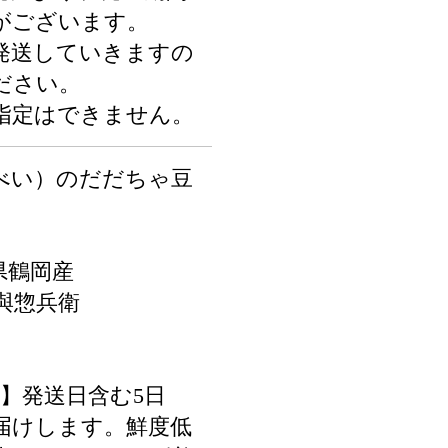
がございます。
発送していきますの
ださい。
指定はできません。
べい）のだだちゃ豆
県鶴岡産
與惣兵衛
限】発送日含む5日
届けします。鮮度低