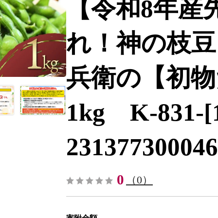
【令和8年産
れ！神の枝豆
兵衛の【初物
1kg K-831-[1
231377300046
0
（0）