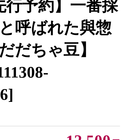
先行予約】一番採
と呼ばれた與惣
だだちゃ豆】
11308-
6]