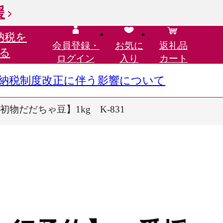
援
納税を
会員登録・
お気に
返礼品
る
ログイン
入り
カート
さと納税制度改正に伴う影響について
だだちゃ豆】1kg K-831