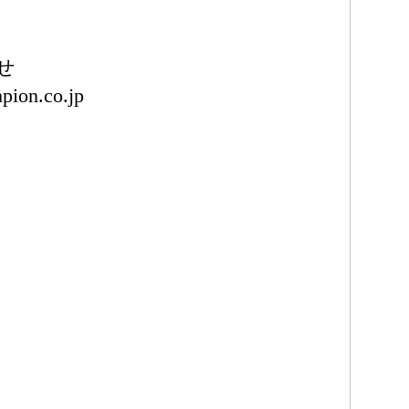
せ
ion.co.jp