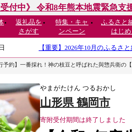
受付中》 令和8年熊本地震緊急支
体
返礼品を
特集・
キャ
ふるさと
さがす
ンペーン
はじめ
9日
【重要】2026年10月のふる
行予約】一番採れ！神の枝豆と呼ばれた與惣兵衛の【初物
やまがたけん つるおかし
山形県 鶴岡市
寄附受付期間は終了しました