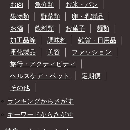
お肉
魚介類
お米・パン
果物類
野菜類
卵・乳製品
お酒
飲料類
お菓子
麺類
加工品等
調味料
雑貨・日用品
電化製品
美容
ファッション
旅行・アクティビティ
ヘルスケア・ペット
定期便
その他
ランキングからさがす
キーワードからさがす