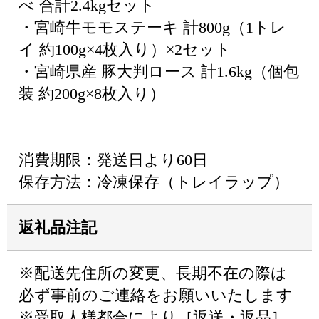
べ 合計2.4kgセット
・宮崎牛モモステーキ 計800g（1トレ
イ 約100g×4枚入り）×2セット
・宮崎県産 豚大判ロース 計1.6kg（個包
装 約200g×8枚入り）
消費期限：発送日より60日
保存方法：冷凍保存（トレイラップ）
返礼品注記
※配送先住所の変更、長期不在の際は
必ず事前のご連絡をお願いいたします
※受取人様都合により［返送・返品］