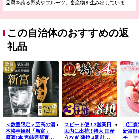
品質を誇る野菜やフルーツ、畜産物を生み出していま
す。
特に、国内にわずか１％しか流通していない国産生ライ
チに関しては全国随一の産地。「1粒1000円の新富ライ
チ」のブランドは、各種メディアに取り上げられたほ
この自治体のおすすめの返
か、銀座の一流菓子店に愛用されるなど、全国的に高い
知名度を得ています。
礼品
太平洋に面した美しい海岸線「富田浜」は、県天然記念
物・アカウミガメの貴重な産卵地。日本遺産に選定され
た古墳群や、400年の時を越えて受け継がれている神楽が
地域に息づいており、歴史の色濃いふるさとでもありま
す。
また、新富町は全国と比較しても若い農家が多く、新し
い農業への取り組みが活発な自治体です。「100年先も続
く農業」を確立するため、昔ながらの農業からアグリテ
ック（農業×IT）まで、さまざまなスタイルの農業が行わ
れています。
古き良きものを受け継ぎながらも、新しい時代へ向けて
＜数量限定＞至高の酒
スピード便！3営業日
《江森
富んでいく町です。
本格芋焼酎「新富」
以内に出荷!! 特大 国産
新富町
原酒1本 宮崎県新富町
うなぎ 蒲焼 4尾 計
チ」ア