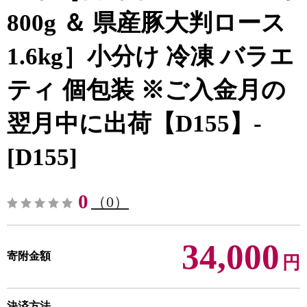
800g ＆ 県産豚大判ロース
1.6kg］小分け 冷凍 バラエ
ティ 個包装 ※ご入金月の
翌月中に出荷【D155】-
[D155]
0
（0）
34,000
寄附金額
円
決済方法