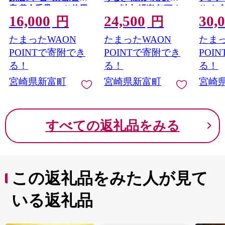
産 黄金千貫100％使用
840g以上 鰻楽 無頭 お
サイズ 
16,000
24,500
30,
【C333】
すすめ 簡単調理 個包
ル【D1
円
円
装 鰻 贈答品 ギフト
たまったWAON
たまったWAON
たまっ
【C388-840-3D】
POINTで寄附でき
POINTで寄附でき
POI
る！
る！
る！
宮崎県新富町
宮崎県新富町
宮崎
すべての返礼品をみる
この返礼品をみた人が見て
いる返礼品