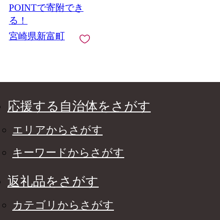
入金月の翌月中に出荷
POINTで寄附でき
【D155】
る！
宮崎県新富町
応援する自治体をさがす
エリアからさがす
キーワードからさがす
返礼品をさがす
カテゴリからさがす