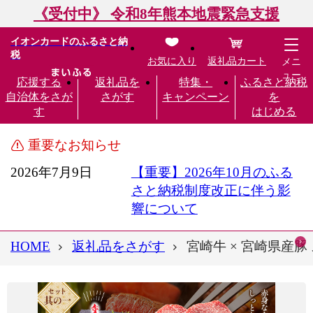
《受付中》 令和8年熊本地震緊急支援
イオンカードのふるさと納
税
お気に入り
返礼品カート
メニ
ュー
応援する
返礼品を
特集・
ふるさと納税
自治体をさが
さがす
キャンペーン
を
す
はじめる
重要なお知らせ
2026年7月9日
【重要】2026年10月のふる
さと納税制度改正に伴う影
響について
HOME
返礼品をさがす
宮崎牛 × 宮崎県産豚