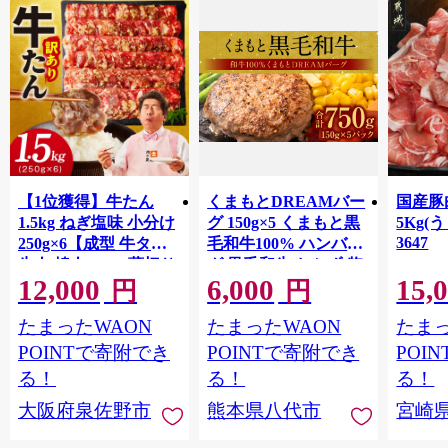
【1位獲得】牛たん
くまもとDREAMバー
国産豚
1.5kg ねぎ塩味 小分け
グ 150g×5 くまもと黒
5Kg(
3647
250g×6【成型 牛タン
毛和牛100% ハンバー
牛肉 焼肉 BBQ 薄切り
グ 黒毛和牛 おかず 惣
12,000
6,000
15,
ぎゅうたん スライス
菜 洋食 お肉 肉 牛肉
円
円
訳あり サイズ不揃
にく 冷凍 熊本県 八代
たまったWAON
たまったWAON
たまっ
い】 G4721
市
POINTで寄附でき
POINTで寄附でき
POI
る！
る！
る！
大阪府泉佐野市
熊本県八代市
宮崎