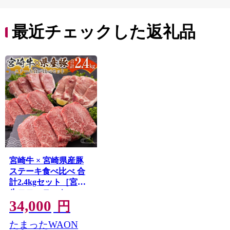
最近チェックした返礼品
宮崎牛 × 宮崎県産豚
ステーキ食べ比べ 合
計2.4kgセット［宮崎
牛モモステーキ 800g
34,000
＆ 県産豚大判ロース
円
1.6kg］小分け 冷凍 バ
たまったWAON
ラエティ 個包装 ※ご