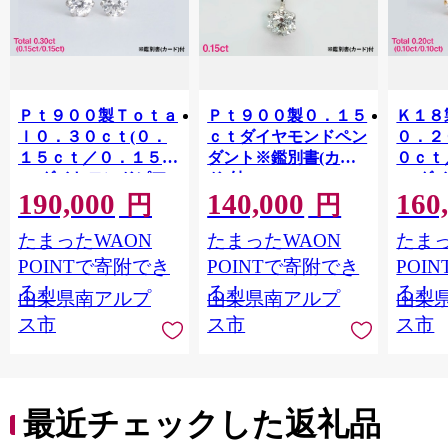
Ｐｔ９００製Ｔｏｔａ
Ｐｔ９００製０．１５
Ｋ１８
ｌ０．３０ｃｔ(０．
ｃｔダイヤモンドペン
０．２
１５ｃｔ／０．１５ｃ
ダント※鑑別書(カー
０ｃｔ
ｔ)ダイヤモンドピア
ド)付 ALPBK198
ｔ)ダ
190,000
140,000
160
ス※鑑別書(カード)付
ス ALP
円
円
ALPBK199
たまったWAON
たまったWAON
たまっ
POINTで寄附でき
POINTで寄附でき
POI
る！
る！
る！
山梨県南アルプ
山梨県南アルプ
山梨
ス市
ス市
ス市
最近チェックした返礼品