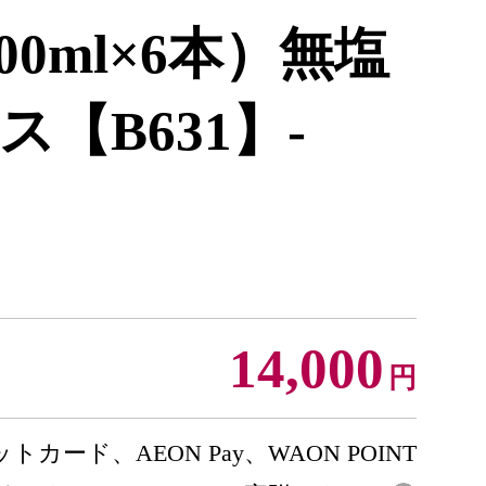
00ml×6本）無塩
【B631】-
14,000
円
トカード、AEON Pay、WAON POINT