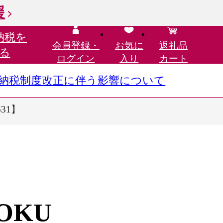
援
納税を
会員登録・
お気に
返礼品
る
ログイン
入り
カート
さと納税制度改正に伴う影響について
31】
OKU