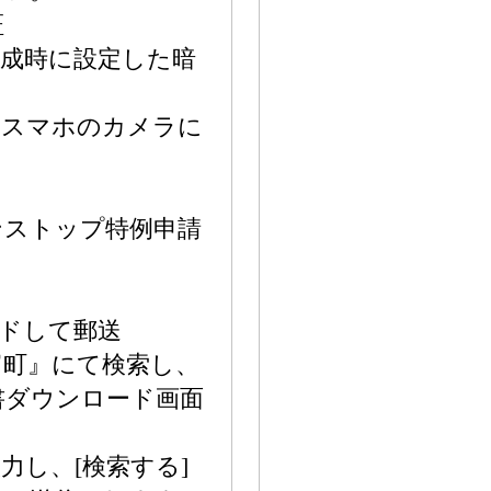
証
に設定した暗
マホのカメラに
ンストップ特例申請
ドして郵送
富町』にて検索し、
書ダウンロード画面
力し、[検索する]