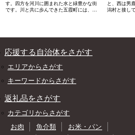
す。四方を河川に囲まれた水と緑豊かな街
と、西は男
です。川と共に歩んできた五霞町には、川
潟村と接し
にまつわる歴史や縄文時代に端を発する文
秋田自動車
化財、自然環境や自然風景や五霞町産の食
高速交通体
材など様々な魅力があります。
ら車で30分
へのアクセ
田市に隣接
な特性と、
応援する自治体をさがす
かな自然環
す。
エリアからさがす
キーワードからさがす
返礼品をさがす
カテゴリからさがす
お肉
魚介類
お米・パン