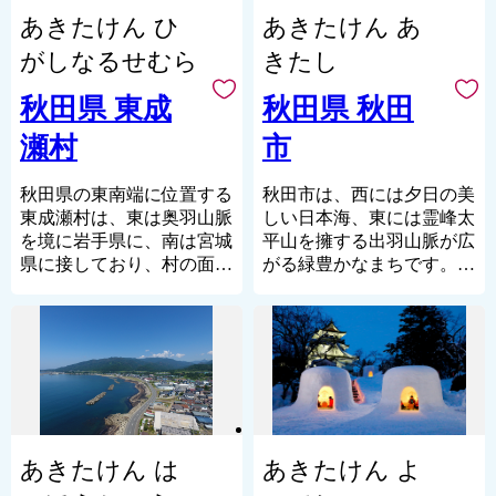
平坦で広範な水田地帯を形
ました。
あきたけん ひ
あきたけん あ
成しています。
夏祭りも盛んで、1万5000
全国から200種、2,000本を
発の大輪の花を夜空に打ち
がしなるせむら
きたし
集めた40haにおよぶ桜の里
上げ、本格的な夏の始まり
「日本国花苑」には、パタ
を告げる「能代の花火」、
秋田県 東成
秋田県 秋田
ーゴルフ場、テニスコー
阿倍比羅夫や坂上田村麻呂
瀬村
市
ト、子ども遊戯広場、バラ
と蝦夷との戦いが起源とさ
園等も整備され、四季折々
れ、1000年以上の歴史があ
の花が咲き、いつ訪れても
る「役七夕」、平成25年に
秋田県の東南端に位置する
秋田市は、西には夕日の美
楽しめる魅力いっぱいの公
1世紀の時を経て復活を果
東成瀬村は、東は奥羽山脈
しい日本海、東には霊峰太
園となっています。
たした、日本一の高さ
を境に岩手県に、南は宮城
平山を擁する出羽山脈が広
（24.1m）を誇る大型城郭
県に接しており、村の面積
がる緑豊かなまちです。
自然がいっぱいの井川町。
灯籠「天空の不夜城」など
の93％を山林原野が占め
雄大な自然に育くまれ、古
ふるさと納税を通じて、井
見所がたくさんあります。
る、栗駒国定公園の山々に
くから米どころ・酒どころ
川町を応援していただけま
皆様のお越しを心よりお待
抱かれた美しい大自然に恵
としても知られています。
すと幸いです。
ちしております。
まれた村です。
８月３日から６日に開催さ
中央部を縦断する成瀬川で
れる東北三大まつりの1つ
は清流のシンボル、イワナ
「秋田竿燈まつり」は、俵
やヤマメが棲み、ホタルが
型をした提灯を竿に吊して
飛び交うなど、日本の原風
大きな稲穂に見立て、竿を
あきたけん は
あきたけん よ
景が今もなお、色濃く残っ
操って力と技を競う祭りで