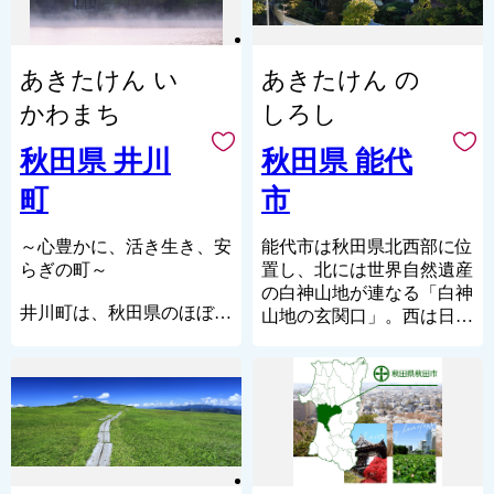
出羽丘陵八塩山塊に属する
ナ林が生み出す水と共に暮
山間・高原地帯となってお
らす小さな町です。
ります。冬は多いところで
町の9割を森林原野が占
あきたけん い
あきたけん の
２ｍを超えるほどの積雪が
め、鉄道や国道、コンビニ
ある豪雪地帯でもあります
もありません。
かわまち
しろし
が、夏には国の重要無形民
便利さはありませんが、豊
俗文化財に指定されている
かな四季とその恵みを生か
秋田県 井川
秋田県 能代
「西馬音内（にしもない）
す知恵が引き継がれていま
町
市
盆踊り」が開催され（８月
す。
１６～１８日）、多くの観
ふるさと納税を通じて、藤
光客が優雅で先祖と一体化
里町に少しでも心を寄せて
～心豊かに、活き生き、安
能代市は秋田県北西部に位
したような幽玄な世界に酔
いただけますと幸いです。
らぎの町～
置し、北には世界自然遺産
いしれております。昭和３
の白神山地が連なる「白神
井川町は、秋田県のほぼ中
０年、１町６村が合併して
山地の玄関口」。西は日本
央にあり、出羽丘陵に源を
誕生した羽後町は、全国的
海に接し、市内を一級河川
発し、八郎潟残存湖に注ぐ
に推進されてきた平成の大
「米代川」が流れる自然豊
全長11.6㎞の井川に沿って
合併には参加せず、地域住
かなまちです。
ひらけています。東西14
民の顔がみえる単独立町を
また、秋田杉を中心とした
㎞、南北4㎞と細長く総面
宣言し、現在に至っており
木材加工のまちとして栄
積は47.95㎢で、東部は波
ます。
え、大正から昭和初期には
状形の段丘を形成し西部は
「東洋一の木都」と称され