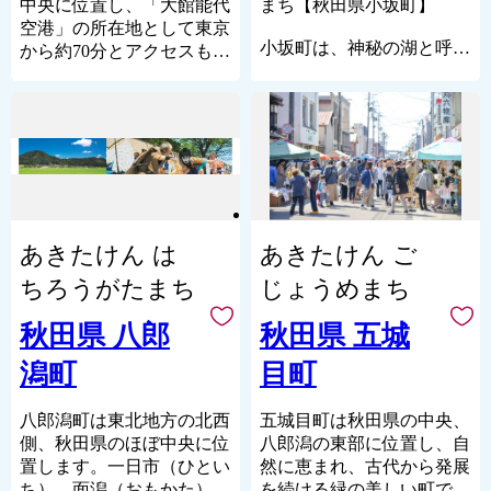
京駅と大曲駅の間は最速3
た取り組みを積極的に行っ
中央に位置し、「大館能代
まち【秋田県小坂町】
房のスープを使用している
時間5分でアクセスでき多
ています。
空港」の所在地として東京
「きりたんぽラーメ
彩な交流が可能です。
小坂町は、神秘の湖と呼ば
【歴史と観光】
から約70分とアクセスも良
ン」がテレビで紹介されま
れる十和田湖と鉱山の歴史
この地域には古くから人が
好です。面積は1152.76㎢
した。
--------------------------------------
を感じる近代化産業遺産の
住み、縄文時代の遺跡が多
（東京23区の合計面積の約
----------------------
2025年11月21日(金)
建物群が彩る、自然と文化
数発掘されています。平安
2倍）あり、秋田県の中で
大仙市より重要なお知らせ
19:00～ / AKT秋田テレビ
の魅力あふれる町です。
期の謎に包まれた才女「小
も2番目の広さを誇りま
--------------------------------------
「彦摩呂の秋田ふるさ
十和田湖をはじめ、自然と
野小町」は、湯沢市小野が
す。その多くは豊かな自然
----------------------
と食堂５ 地元グルメの宝
共生する豊かな環境や、鉱
生誕地と言われ、岩屋洞な
に囲まれ、四季の移り変わ
日頃より大仙市にご支援を
石箱や〜」
山の町としての近代化産業
どの多くの史跡や伝承が守
りに合わせ、様々な表情を
賜り誠に有難うございま
▼曲げわっぱ工房Eー
遺産が現在のまちに共有財
り継がれています。川原毛
見せてくれます。「花の百
す。
08（いーわっぱ）がテレビ
あきたけん は
あきたけん ご
産として受け継がれていま
地獄山や小安峡大噴湯など
名山」に数えられる『森吉
自治体マイページを利用し
で紹介されました。
す。
の西栗駒山系の雄大な自然
山』では、多種多様な高山
たオンラインワンストップ
ちろうがたまち
じょうめまち
2022年9月1日(木)19:30
と、その中に点在する泥
植物はもちろん、冬のダイ
特例申請の受付は3月17日
～ / NHK総合
湯・秋の宮・小安峡温泉の
ナミックな樹氷は日本三大
秋田県 八郎
(月)23:59をもって終了し、
秋田県 五城
「サラメシ」
ほか、酒・うどん・漆器・
樹氷観賞地のひとつとして
現在は「IAM」✕「ふるま
潟町
目町
さくらんぼなどの特産品、
も知られています。
ど」に対応しております。
そして七夕絵どうろうまつ
また、この豊かな自然環
以上、皆様にはご不便、ご
り、小町まつり、犬っこま
境は、狩猟を生業としてき
八郎潟町は東北地方の北西
五城目町は秋田県の中央、
迷惑おかけいたしますが、
つりなど、多くの観光資源
た「マタギ」にも大きく貢
側、秋田県のほぼ中央に位
八郎潟の東部に位置し、自
何卒ご理解賜りますようお
があり、年間約108万人(平
献し、現在でも阿仁地区で
置します。一日市（ひとい
然に恵まれ、古代から発展
願い申し上げますととも
成29年)の観光客を集めて
はマタギ発祥の地として、
ち）、面潟（おもかた）が
を続ける緑の美しい町で
に、大仙市へのご支援を引