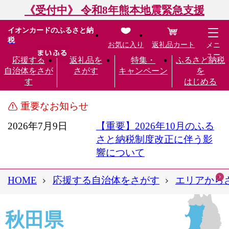
《受付中》 令和8年熊本地震緊急支援
イオンカードのふるさと納
税
お気に入り
返礼品カート
メニ
ュー
応援する
返礼品を
特集・
ふるさと納税
自治体をさが
さがす
キャンペーン
を
す
はじめる
重要なお知らせ
2026年7月9日
【重要】2026年10月のふる
さと納税制度改正に伴う影
響について
HOME
応援する自治体をさがす
エリアから
秋田県