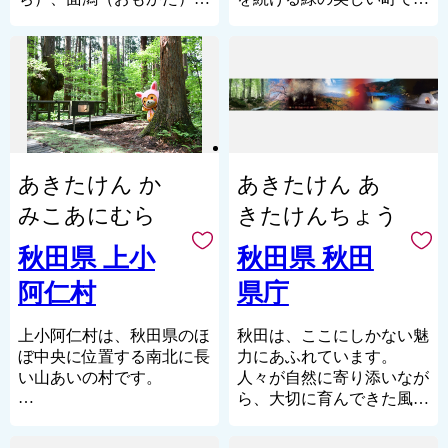
います。
その文化を色濃く伝えてい
合併してできた町で、昭和
す。
き続き宜しくお願い申し上
【グルメ】
ます。
31年9月に八郎潟町となり
町の中心部には５２０年以
げます。
日本三銘うどんの一つと称
北秋田市内を走る「秋田
ました。17㎢と秋田県では
上続く露天朝市が立ち、製
される稲庭うどんや、山間
内陸縦貫鉄道」は、鷹巣～
一番小さな町ですが、町の
材、家具、建具、打刃物、
地特有の昼夜の温度差が育
角館と、秋田県内陸部を南
ほとんどが開けた平地で、
醸造業と商店街が発達し、
てた糖度の高い駒形りん
北に縦貫するローカル線で
さらに県内ではもっとも積
湖東部の商工業都市を形成
ご、大自然の恵みを受けて
す。車窓の外にはのどかな
雪が少ない地域となってい
しています。
育った黒毛和牛みなせ牛な
田園や雄大な山々が広が
ます。また、自然災害が少
応援してくださる皆様の思
あきたけん か
あきたけん あ
ど、季節によってさまざま
り、日本の原風景を感じる
ない点も特徴のひとつとい
いを本町のまちづくりに生
な食材・料理を楽しめるの
ことができます。沿線にあ
えます。
かしていきます。
みこあにむら
きたけんちょう
も魅力の一つです。
る前田南駅は、大ヒットア
ニメ映画の劇中に登場した
秋田県 上小
秋田県 秋田
駅のモデルということで話
阿仁村
県庁
題にもなりました。
その他、世界一の綴子大
太鼓や世界遺産に登録され
上小阿仁村は、秋田県のほ
秋田は、ここにしかない魅
た伊勢堂岱遺跡、田舎スイ
ぼ中央に位置する南北に長
力にあふれています。
ーツ「北あきたバター餅」
い山あいの村です。
人々が自然に寄り添いなが
などがあり、文化・食・自
ら、大切に育んできた風
太平山に源を発する小阿仁
然など、様々な楽しみ方が
景。
川が村の中央を北に流れ、
できるまちです。
県内各地で脈々と受け継が