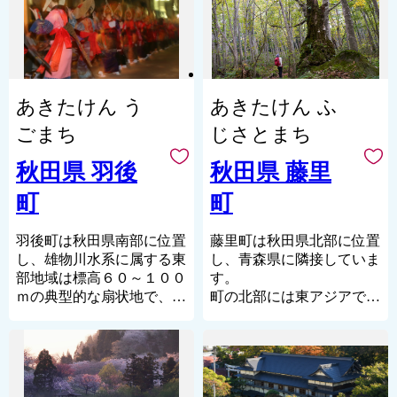
き、美郷町の豊かな自然か
海と山が共存する自然豊か
と山に抱かれた世界的にも
ら生まれた特産品をご堪能
な男鹿市へ、ぜひ一度お越
珍しい地域です。
いただければと思います。
しください。来年も再来年
新鮮な海の幸や山の幸、そ
実際に豊かな自然や食文化
も、何度でも訪れたくなる
れらの恵みを活かした様々
に触れることで美郷町をよ
魅力にあふれています。
なお礼の品・・・皆さま
あきたけん う
あきたけん ふ
り身近に感じることもでき
に、海と山の恵みを余すこ
ますので、是非一度美郷町
となくお届けします。
ごまち
じさとまち
へお越しください。
秋田県 羽後
秋田県 藤里
町
町
羽後町は秋田県南部に位置
藤里町は秋田県北部に位置
し、雄物川水系に属する東
し、青森県に隣接していま
部地域は標高６０～１００
す。
ｍの典型的な扇状地で、あ
町の北部には東アジアで最
きたこまちを中心とした水
大の原生ブナ林である世界
稲を主に栽培する豊かな穀
自然遺産「白神山地」が広
倉地帯であります。また子
がり、
吉川水系に属する西部地域
白神の山々から流れ出る二
は標高２００～３５０ｍの
筋の川の傍らで、豊かなブ