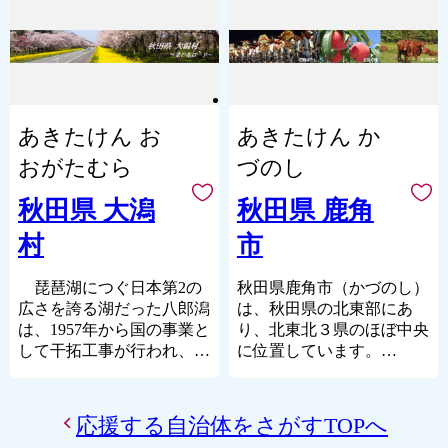
途中、五反沢川、仏社川な
れている祭り、食、産業。
【おすすめスポット】
どの支流を合わせて米代川
それらは都会と呼ばれる場
森吉山（樹氷、安の
へと流れていきます。
所から遠く離れ、長く厳し
滝、小又峡、太平湖
い冬があったことで、独自
北部は平地で南部は山林が
etc.）
の発展を遂げてきました。
多く、総面積(256.72平方
秋田内陸縦貫鉄道
こうした風土が育んだ共助
あきたけん お
あきたけん か
キロ)の92.7％が山林原野
伊勢堂岱遺跡
の精神と、大らかさも自慢
で占められ、うち75％が国
大太鼓の館
の一つ。
おがたむら
づのし
有林となっています。
くまくま園
温かい人の輪に加わり、唯
浜辺の歌音楽館
一無二のモノ・コトに触れ
秋田県 大潟
秋田県 鹿角
村の特産品は、全国的にも
阿仁異人館・伝承館
るひとときは特別な思い出
珍しい「食用ほおずき」。
村
市
となって、記憶に深く刻ま
黄金色のつぶらな姿と爽や
【特産品】
れるでしょう。
かな甘さを感じられるほお
あきたこまち
さあ、心のふるさとづくり
琵琶湖につぐ日本第2の
秋田県鹿角市（かづのし）
ずきは、旬の季節にお礼の
秋田八丈、叉鬼長刀
へ。
広さを誇る湖だった八郎潟
は、秋田県の北東部にあ
品としてもお選びいただけ
（マタギナガサ） etc.
ワン・アンド・オンリーの
は、1957年から国の事業と
り、北東北３県のほぼ中央
ますので、ぜひ注目してみ
北あきたバター餅、
土地、秋田が皆様をお待ち
して干拓工事が行われ、20
に位置しています。
てください。
きりたんぽ、比内地鶏、ど
しております。
年の歳月をかけて、新生の
かつては日本屈指の銅山
ぶろく etc.
大地へと生まれ変わりまし
「尾去沢鉱山」をはじめと
た。
する鉱業が盛んであったこ
応援する自治体をさがすTOPへ
海抜ゼロメートルに誕生
とや、北に十和田湖、南に