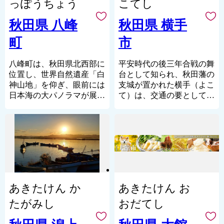
ています。
す。通りを埋め尽くす竿燈
っぽうちょう
こてし
の光が黄金色に輝く、その
妙技は圧巻です。
秋田県 八峰
秋田県 横手
豊かで美しい環境に恵まれ
町
市
ながらも、駅、高速道路、
港、空港と陸海空の交通結
節点となっており、県庁所
八峰町は、秋田県北西部に
平安時代の後三年合戦の舞
在市として十分なインフラ
位置し、世界自然遺産「白
台として知られ、秋田藩の
やサービスが整っていま
神山地」を仰ぎ、眼前には
支城が置かれた横手（よこ
す。
日本海の大パノラマが展開
て）は、交通の要として発
2024年の第12回「住みたい
しています。面積の約8割
展し、明治以降は農業と商
田舎ベストランキング」で
が森林で占められており、
業を中心産業として成長を
は、全国ランキング（人口
その広大な森林は白神山地
重ねてきました。
20万人以上のまち）の若
の一部で、秋田白神県立自
秋田県随一と言われた繁栄
者・単身者部門で2年連続1
然公園に指定されているエ
の歴史を伝える増田の町並
位、シニア世代部門2位に
リアもあります。起伏に富
みには、明治・大正期に建
選ばれるなど、幅広い年代
んだ八森地区の海岸も八森
築された伝統的な町家や内
の方が、安心して生活でき
岩館県立自然公園に指定さ
蔵が数多く残り、国の重要
あきたけん か
あきたけん お
る環境も魅力です。
れており、2つの県立自然
伝統的建造物群保存地区に
公園を有する自然豊かなと
選定されています。
たがみし
おだてし
ころです。また、JR五能
米麹を使用した「発酵文
線と国道101号が日本海沿
化」も根付き、いぶりがっ