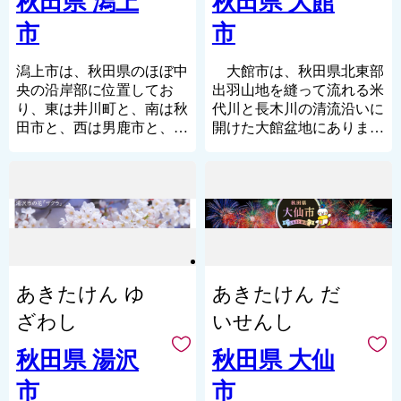
秋田県 潟上
秋田県 大館
いに並行し、南北を縦断、
こなどの漬物や味噌を各家
市
市
ともに眺望の美しい見所が
庭で仕込んで食してきまし
各所にあり、観光客の目を
た。
楽しませています。日本
また、日本で最初の「マン
潟上市は、秋田県のほぼ中
大館市は、秋田県北東部
海・奇岩・怪岩の連なる海
ガ原画」をテーマにした横
央の沿岸部に位置してお
出羽山地を縫って流れる米
岸美と、手軽に白神山地を
手市増田まんが美術館で
り、東は井川町と、南は秋
代川と長木川の清流沿いに
一望できる二ッ森登山な
は、日本が誇る文化の一つ
田市と、西は男鹿市と、北
開けた大館盆地にありま
ど、海から山へと多様な自
となったマンガの魅力を世
は八郎湖を挟んで大潟村と
す。秋田、青森、岩手の北
然景観を持つエリアです。
界に発信しています。
接しています。
東北三県の要衝の地であ
ハタハタはもちろんのこと
歴史を感じる町並みと近代
秋田自動車道、日本海沿岸
り、古くから人々が定着
菌床シイタケや石川そば、
文化の素晴らしさ、「かま
東北自動車道等高速交通体
し、縄文時代早期の遺跡も
峰浜梨など魅力的な特産品
くら」をはじめとした伝統
系が整備され、また秋田空
残っています。
が多くあります。今後もみ
行事、全国的にも有名な
港から車で30分程度の距離
面積は、９１３．２２平
なさまからの協力を得なが
「横手やきそば」など、さ
にあるなど、首都圏へのア
方キロメートル、人口約７
ら夢と希望がある元気な八
まざまな魅力と出会えるま
クセス性も高まっていま
万人。自然環境に恵まれ、
あきたけん ゆ
あきたけん だ
峰町づくりに向けて取り組
ちです。
す。県都秋田市に隣接した
あきた北空港（大館能代空
んでまいります。
ベッドタウンという都市的
港）や日本海沿岸東北自動
ざわし
いせんし
な特性と、広大な田園風景
車道などの高速交通体系の
に代表される豊かな自然環
整備や各種施設の充実など
秋田県 湯沢
秋田県 大仙
境を併せ持った魅力あるま
の住環境、経済環境の整備
市
市
ちです。
が進み、大館市は、北東北