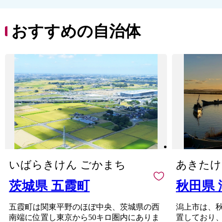
した大潟村（おおがたむ
八幡平の国立公園があり、
ら）は、総面積17,229haの
有形無形の歴史文化遺産が
広大な土地で、消費者の視
数多くあることなどから、
おすすめの自治体
点に立った安全で安心でき
人の往来も多く、固有の文
る農作物を生産し、特色あ
化を育んできました。
る農業経営を行っていま
鹿角市は・・・
す。
☆きりたんぽ発祥の地です
どこまでも続く空と大
☆「北限の桃」、「かづの
地、刻々と変化する四季
牛」、「淡雪こまち」な
折々の景色は大潟村を訪れ
ど、数多くのブランド農産
た人々を魅了します。
物があります
☆「大日堂舞楽」、「毛馬
内の盆踊」、「花輪祭の屋
台行事（花輪ばやし）」の
３つのユネスコ無形文化遺
いばらきけん ごかまち
あきたけ
産、さらには「大湯環状列
石」(世界文化遺産「北海
茨城県 五霞町
秋田県
道・北東北の縄文遺跡群」
の構成資産の一つ)がある
五霞町は関東平野のほぼ中央、茨城県の西
潟上市は、
「世界遺産のまち」です
南端に位置し東京から50キロ圏内にありま
置しており