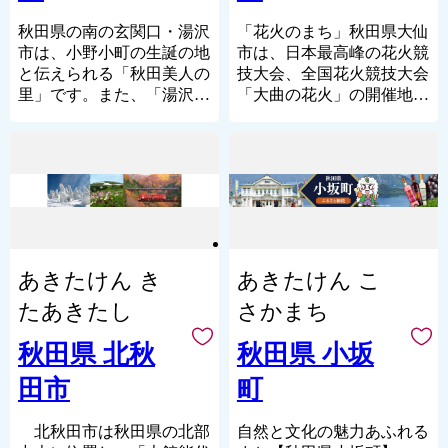
の拠点都市へと飛躍の時を
迎えています。
秋田県の南の玄関口・湯沢
「花火のまち」秋田県大仙
市は、小野小町の生誕の地
市は、日本最高峰の花火競
【大館というとこ
と伝えられる「秋田美人の
技大会、全国花火競技大会
ろ・・・】
里」です。また、「湯沢」
「大曲の花火」の開催地と
・郷土の伝統工芸品「大
の名のとおり、市内には小
して知られています。
館曲げわっぱ」
安峡温泉、秋の宮温泉郷な
秋田県のほぼ中央部にあ
・ふるさとの味「きりた
ど、自慢の名湯、秘湯が点
り、奥羽山脈と出羽丘陵の
んぽ鍋」の本場
在する「いで湯の里」でも
間を流れる雄物川と、玉川
・日本三大美味鶏「比内
あります。そして、日本三
に沿った農村地帯が自然豊
地鶏」
銘うどんと称される稲庭う
かな田園都市です。
・安全安心な「あきたこ
どんや、老舗の酒蔵が醸す
まち100％のお米」
四季折々の豊かな自然、毎
銘酒の数々は特産品として
あきたけん き
あきたけん こ
・出荷頭数が限られた希
月打ち上がる花火、手軽に
全国に名をはせ、約800年
少な「大館さくら豚」
楽しめる温泉やスキー場、
もの歴史と伝統を誇る川連
たあきたし
さかまち
・「忠犬ハチ公」のふる
伝統的なお祭りやイベン
漆器などの工芸品に伝統の
さと
ト、地域の食材を活かした
技が光る「匠の里」です。
秋田県 北秋
秋田県 小坂
料理、様々な魅力が溢れる
再生可能エネルギーである
【大館市の特産品が、テレ
田市
町
秋田県大仙市は、秋田新幹
地熱発電や、世界ジオパー
ビや記事で紹介されていま
線や秋田自動車道などの高
クへの加盟認定を目指す活
す！！】
速交通体系が整備され、東
動など、地域資源を活用し
北秋田市は秋田県の北部
自然と文化の魅力あふれる
▼ベニヤマきりたんぽ工