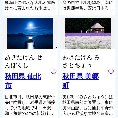
鳥海山の肥沃な大地と雪解
産の白神山地を望み、南に
け水に育まれたお米は古く
は男鹿半島、西は日本海に
からの名産で、良質な米ど
面する自然豊かな町です。
ころならではの美味しい地
酒も揃います。
さらにきめ細やかな肉質と
深いう旨味が特徴のブラン
ド牛「秋田由利牛」、土づ
くりにこだわったアスパラ
ガスなどの野菜をはじめ、
あきたけん せ
あきたけん み
食の魅力も満載です。
由利本荘市の魅力を、食を
んぼくし
さとちょう
通じてぜひお楽しみくださ
い。
秋田県 仙北
秋田県 美郷
市
町
仙北市は、秋田県の東部中
美郷町（みさとちょう）は
央に位置し、岩手県と隣接
秋田県南部に位置し、東に
している地域です。田沢
奥羽山脈、西に仙北平野が
湖・角館の2つの新幹線の
広がる肥沃な大地と豊富な