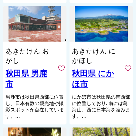
駅を有し、秋田県の東の玄
水資源に囲まれた県内有数
関口として自然・歴史文化
の穀倉地帯です。
などの観光資源が豊富な町
美郷町内には、湧水が114
であります。市のほぼ中央
カ所あり「名水百選」に選
に水深日本一の田沢湖があ
定されております。こんこ
り、秋田駒ヶ岳・八幡平に
んと湧き出す清水、水面を
囲まれ、玉川・乳頭といっ
照らす木漏れ日、四季を感
た温泉郷を有しています。
じさせる花々は癒し効果抜
あきたけん お
あきたけん に
城下町として栄えた角館地
群です。
区は「みちのくの小京都」
また、東北最大級のラベン
がし
かほし
と呼ばれ、武家屋敷や2km
ダー園があり、初夏には約
に及ぶ桜のトンネルが魅力
2万株のラベンダーが見頃
秋田県 男鹿
秋田県 にか
です。
を迎えます。町オリジナル
市
ほ市
品種のホワイトラベンダー
「美郷雪華（みさとせっ
か）」と紫ラベンダーが鮮
男鹿市は秋田県西部に位置
にかほ市は秋田県の南西部
やかに色づき、白色と紫色
し、日本有数の観光地や撮
に位置しており､南には鳥
のコントラストを楽しむこ
影スポットが点在していま
海山、西に日本海を臨みま
とができます。
す。
す。
海の幸が美味しいことはも
鳥海山頂（標高：2,236m）
この機会に「美郷町」に少
ちろん、新鮮な農作物、和
と日本海までの直線距離は
しでも興味を持っていただ
牛、ご当地スイーツまで！
わずか16kmしかなく、海