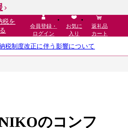
援
納税を
会員登録・
お気に
返礼品
る
ログイン
入り
カート
さと納税制度改正に伴う影響について
ENIKOのコンフ