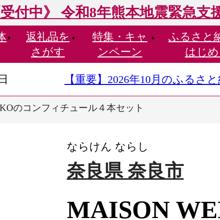
受付中》 令和8年熊本地震緊急支
体
返礼品を
特集・
キャ
ふるさと
さがす
ンペーン
はじめ
9日
【重要】2026年10月のふる
ENIKOのコンフィチュール４本セット
ならけん ならし
奈良県 奈良市
MAISON W