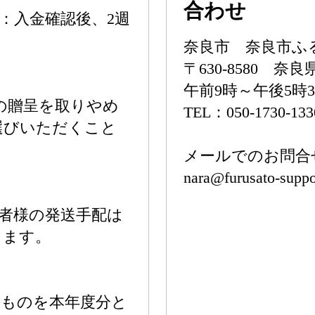
合わせ
：入金確認後、2週
奈良市 奈良市ふ
〒630-8580 
午前9時～午後5時
の贈呈を取りやめ
TEL：050-1730-133
選びいただくこと
メールでのお問合
nara@furusato-supp
附者様の発送手配は
きます。
たものを本年度分と