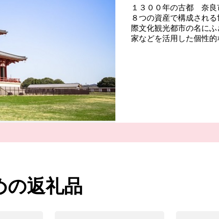
１３００年の古都 奈良
８つの資産で構成される
際文化観光都市の名にふ
家などを活用した個性的
しても注目を浴びるほか
１２位（２０２２年）と
を生かしたまちづくりを
めの返礼品