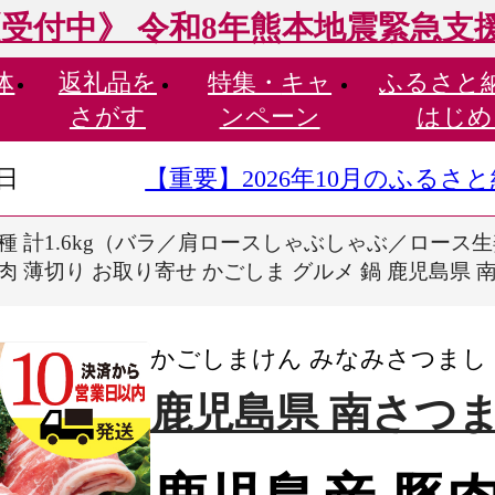
受付中》 令和8年熊本地震緊急支
体
返礼品を
特集・
キャ
ふるさと
さがす
ンペーン
はじめ
9日
【重要】2026年10月のふる
3種 計1.6kg（バラ／肩ロースしゃぶしゃぶ／ロース生
肉 薄切り お取り寄せ かごしま グルメ 鍋 鹿児島県
かごしまけん みなみさつまし
鹿児島県 南さつ