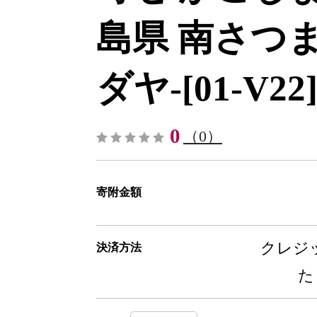
島県 南さつ
ダヤ-[01-V22
0
（0）
寄附金額
クレジッ
決済方法
た