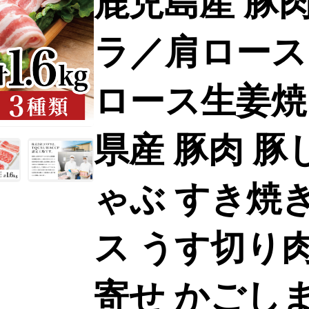
鹿児島産 豚肉3
ラ／肩ロース
ロース生姜焼
県産 豚肉 豚
ゃぶ すき焼き
ス うす切り肉
寄せ かごしま