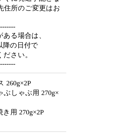
先住所のご変更はお
-------
がある場合は、
以降の日付で
ください。
-------
60g×2P
ぶしゃぶ用 270g×
用 270g×2P