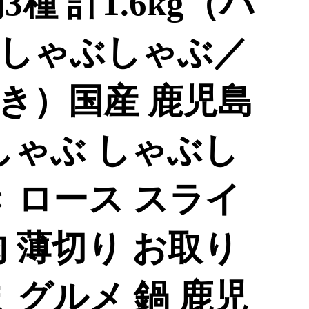
種 計1.6kg（バ
しゃぶしゃぶ／
き）国産 鹿児島
しゃぶ しゃぶし
 ロース スライ
 薄切り お取り
 グルメ 鍋 鹿児