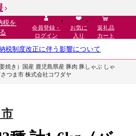
援
納税を
会員登録・
お気に
返礼品
る
ログイン
入り
カート
さと納税制度改正に伴う影響について
姜焼き）国産 鹿児島県産 豚肉 豚しゃぶ しゃ
 南さつま市 株式会社コワダヤ
ま市